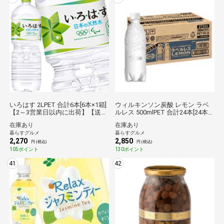
いろはす 2LPET 合計6本[6本×1箱]
ウィルキンソン炭酸 レモン ラベ
【2～3営業日以内に出荷】【送料
ルレス 500mlPET 合計24本[24本
無料】 賞味1年以上コカコーラ倉
×1箱] 【3～4営業日以内に出荷】
在庫あり
在庫あり
庫C★
【送料無料】アサヒ倉庫C★
暮らすグルメ
暮らすグルメ
2,270
2,850
円 (税込)
円 (税込)
105ポイント
130ポイント
41
42