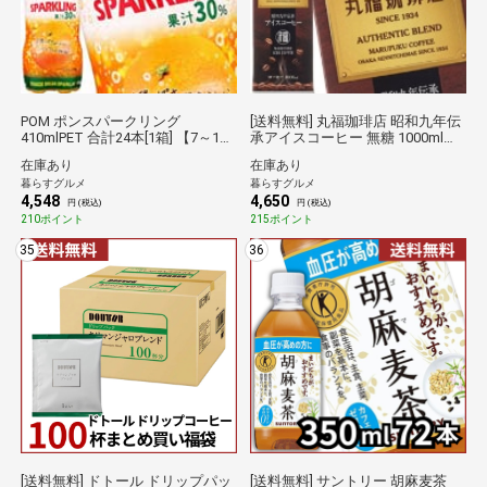
POM ポンスパークリング
[送料無料] 丸福珈琲店 昭和九年伝
410mlPET 合計24本[1箱] 【7～10
承アイスコーヒー 無糖 1000ml紙
営業日以内に出荷】【送料無料】
パック×6本 【4～5営業日以内に
在庫あり
在庫あり
えひめ飲料倉庫C★
出荷】 1L 1l コーヒー アイスコー
暮らすグルメ
暮らすグルメ
ヒー 紙パック ブラック 無糖 リキ
4,548
4,650
ッドコーヒー 倉庫C 自宅用
円 (税込)
円 (税込)
210ポイント
215ポイント
35
36
[送料無料] ドトール ドリップパッ
[送料無料] サントリー 胡麻麦茶