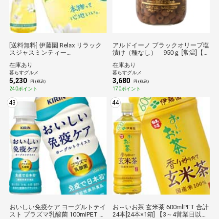
[送料無料] 伊藤園 Relax リラック
アルドイーノ ブラックオリーブ塩
スジャスミンティー
漬け（種なし） 950ｇ [常温]【3
600mlPET×48本セット［24本×2
～4営業日以内に出荷】 倉庫B
在庫あり
在庫あり
箱］ ［賞味期限：4ヶ月以上]【3
暮らすグルメ
暮らすグルメ
～4営業日以内に出荷】ジャスミ
5,230
3,680
ン茶 ペットボトル まとめ買い 備
円 (税込)
円 (税込)
蓄 ストック 水分補給 お茶 [同梱不
240ポイント
170ポイント
可] 倉庫C
43
44
おいしい免疫ケア ヨーグルトテイ
お～いお茶 玄米茶 600mlPET 合計
スト プラズマ乳酸菌 100mlPET 合
24本[24本×1箱] 【3～4営業日以内