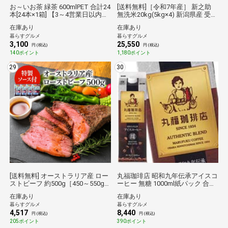
お～いお茶 緑茶 600mlPET 合計24
[送料無料]［令和7年産］ 新之助
本[24本×1箱] 【3～4営業日以内に
無洗米20kg(5kg×4) 新潟県産 受注
出荷】【送料無料】伊藤園倉庫
精米 産地直送【5～8営業日以内
在庫あり
在庫あり
C★
出荷】 ※沖縄不可 倉庫C
暮らすグルメ
暮らすグルメ
3,100
25,550
円 (税込)
円 (税込)
140ポイント
1,180ポイント
29
30
[送料無料] オーストラリア産 ロー
丸福珈琲店 昭和九年伝承アイスコ
ストビーフ 約500g［450～550g
ーヒー 無糖 1000ml紙パック 合計
不定貫］＋ソース付き［冷凍の
12本[6本×2箱] 【4～5営業日以内
在庫あり
在庫あり
み］【3～4営業日以内に出荷】お
に出荷】【送料無料】丸福珈琲店
暮らすグルメ
暮らすグルメ
つまみ 肉の日 倉庫b
倉庫C★ 自宅用
4,517
8,440
円 (税込)
円 (税込)
205ポイント
390ポイント