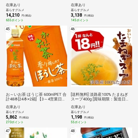
計90本[30本×3箱] 【3～4営業日以
に出荷】【送料無料】伊藤園倉庫
在庫あり
在庫あり
内に出荷】【送料無料】キリン倉
C★
暮らすグルメ
暮らすグルメ
庫C★
14,210
3,138
円 (税込)
円 (税込)
655ポイント
145ポイント
45
46
お～いお茶 ほうじ茶 600mlPET 合
[送料無料] 淡路産100% たまねぎ
計48本[24本×2箱] 【3～4営業日以
スープ400g [賞味期限：製造日よ
内に出荷】【送料無料】伊藤園倉
り1年間] 10個まで1配送でお届け
在庫あり
在庫あり
庫C★
［メール便（代引不可）］【3～4
暮らすグルメ
暮らすグルメ
営業日以内に出荷】
5,862
1,198
円 (税込)
円 (税込)
270ポイント
55ポイント
47
48