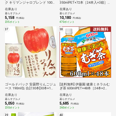
ク キリマンジャロブレンド 100杯
350mlPET×72本［24本入×3箱］
分 まとめ買い福袋 7g×100袋×1箱
【3～4営業日以内に出荷】特保
在庫あり
在庫あり
【4～5営業日以内に出荷】 ブラ
トクホ 健康茶 血圧 胡麻ペプチド
暮らすグルメ
暮らすグルメ
ックコーヒー 珈琲 ハンドドリッ
カフェインゼロ ノンカフェン 大
5,158
10,180
プ ドリップパック 倉庫C
麦 はと麦 大豆]同梱不可 倉庫C
円 (税込)
円 (税込)
235ポイント
470ポイント
37
38
ゴールドパック 安曇野りんごジュ
[送料無料] 伊藤園 健康ミネラルむ
ース 190ml缶 合計30本[30本×1箱]
ぎ茶 600mlPET×48本［24本×2
【3～4営業日以内に出荷】【送料
箱］ 【3～4営業日以内に出荷】
在庫あり
在庫あり
無料】ゴールドパック倉庫C★
麦茶 まとめ買い 水分補給 カフェ
暮らすグルメ
暮らすグルメ
インゼロ ノンカフェイン お茶 ペ
5,050
5,685
ット 大容量 [同梱不可] 倉庫C
円 (税込)
円 (税込)
230ポイント
260ポイント
39
40