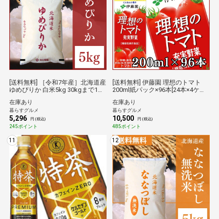
[送料無料] ［令和7年産］北海道産
[送料無料] 伊藤園 理想のトマト
ゆめぴりか 白米5kg 30kgまで1配
200ml紙パック×96本[24本×4ケー
送でお届け［他商品と同梱不可］
ス] [機能性表示食品]［賞味期限：
在庫あり
在庫あり
【6営業日以内に出荷】 倉庫C
4ヶ月以上］ 【3～4営業日以内に
暮らすグルメ
暮らすグルメ
【防災】
出荷】食塩無添加 トマトジュース
5,296
10,500
リコピン まとめ買い ビタミン 野
円 (税込)
円 (税込)
菜ジュース [同梱不可] 倉庫C
245ポイント
485ポイント
11
12