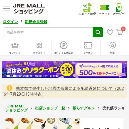
ふるさと納税
チケット
オーダー
/
ログイン
新規会員登録
0
ランキング
カテゴリ
ポイント10倍以上
クーポン
特集
熊本県で発生した地震の影響による配送遅延について（202
6年7月29日13時時点）
JRE MALL
出店ショップ一覧
暮らすグルメ
売れ筋ランキン
ショッピング