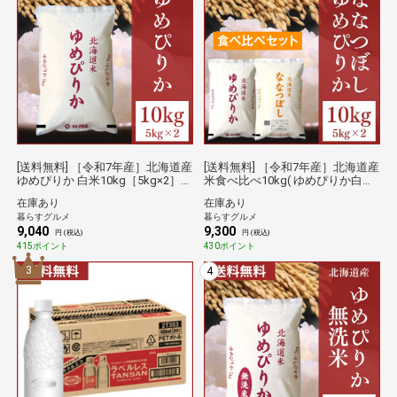
[送料無料] ［令和7年産］北海道産
[送料無料] ［令和7年産］北海道産
ゆめぴりか 白米10kg［5kg×2］
米食べ比べ10kg( ゆめぴりか白米
30kgまで1配送でお届け［他商品
5kg＋ななつぼし白米5kgセット)
在庫あり
在庫あり
と同梱不可］【1～2営業日以内に
【6営業日以内に出荷】 倉庫C
暮らすグルメ
暮らすグルメ
出荷】 倉庫C 【防災】
【防災】
9,040
9,300
円 (税込)
円 (税込)
415ポイント
430ポイント
3
4