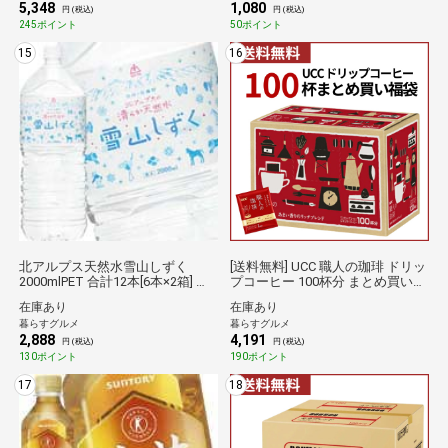
5,348
1,080
円 (税込)
円 (税込)
245ポイント
50ポイント
15
16
北アルプス天然水雪山しずく
[送料無料] UCC 職人の珈琲 ドリッ
2000mlPET 合計12本[6本×2箱] 【3
プコーヒー 100杯分 まとめ買い福
～4営業日以内に出荷】【送料無
袋 あまい香りのリッチブレンド
在庫あり
在庫あり
料】ゴールドパック倉庫C★
100P コーヒー(100杯分) 【3～4営
暮らすグルメ
暮らすグルメ
業日以内に出荷】コーヒー ホット
2,888
4,191
コーヒー アイスコーヒー（一杯抽
円 (税込)
円 (税込)
出型） ドリップバッグ レギュラ
130ポイント
190ポイント
ーコーヒー 倉庫C
17
18