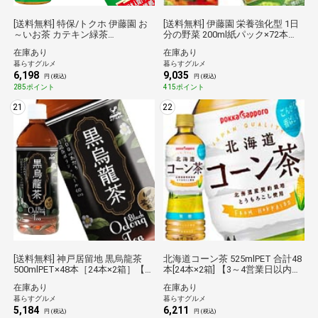
[送料無料] 特保/トクホ 伊藤園 お
[送料無料] 伊藤園 栄養強化型 1日
～いお茶 カテキン緑茶
分の野菜 200ml紙パック×72本
500mlPET×48本［24本×2箱］
［24本×3箱］ 【3～4営業日以内
在庫あり
在庫あり
［賞味期限：2ヶ月以上］ 【3～4
に出荷】［賞味期限：4ヶ月以
暮らすグルメ
暮らすグルメ
営業日以内に出荷】お茶 緑茶 コ
上］ [同梱不可] 倉庫C
6,198
9,035
レステロール 脂肪 カテキン カテ
円 (税込)
円 (税込)
キン緑茶 500ml [同梱不可] 倉庫C
285ポイント
415ポイント
21
22
[送料無料] 神戸居留地 黒烏龍茶
北海道コーン茶 525mlPET 合計48
500mlPET×48本［24本×2箱］【5
本[24本×2箱] 【3～4営業日以内に
～8営業日以内に出荷】お茶 ウー
出荷】【送料無料】 賞味4ヶ月以
在庫あり
在庫あり
ロン茶 まとめ買い 脂 油 食事 中華
上ポッカサッポロ倉庫C★
暮らすグルメ
暮らすグルメ
料理 中華 [同梱不可] [送料無料] 倉
5,184
6,211
庫C
円 (税込)
円 (税込)