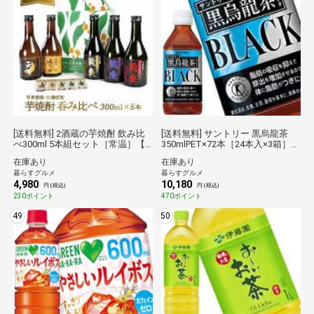
[送料無料] 2酒蔵の芋焼酎 飲み比
[送料無料] サントリー 黒烏龍茶
べ300ml 5本組セット［常温］【4
350mlPET×72本［24本入×3箱］
～5営業日以内に出荷】 [同梱不可]
【3～4営業日以内に出荷】ウーロ
在庫あり
在庫あり
倉庫C
ン茶 お茶 トクホ 特保 脂肪 倉庫C
暮らすグルメ
暮らすグルメ
4,980
10,180
円 (税込)
円 (税込)
230ポイント
470ポイント
49
50