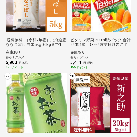
[送料無料] ［令和7年産］北海道産
ビタミン野菜 200ml紙パック 合計
ななつぼし 白米5kg 30kgまで1配
24本[1箱] 【3～4営業日以内に出
送でお届け【6営業日以内に出
荷】【送料無料】 賞味2ヶ月以上
在庫あり
在庫あり
荷】 倉庫C 【防災】
伊藤園倉庫C★
暮らすグルメ
暮らすグルメ
5,900
3,411
円 (税込)
円 (税込)
270ポイント
155ポイント
27
28