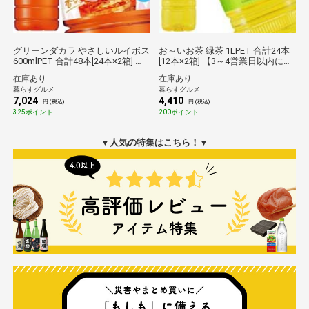
グリーンダカラ やさしいルイボス
お～いお茶 緑茶 1LPET 合計24本
600mlPET 合計48本[24本×2箱] 【3
[12本×2箱] 【3～4営業日以内に出
～4営業日以内に出荷】【送料無
荷】【送料無料】 賞味4ヶ月以上
在庫あり
在庫あり
料】サントリー倉庫C★
伊藤園倉庫C★
暮らすグルメ
暮らすグルメ
7,024
4,410
円 (税込)
円 (税込)
325ポイント
200ポイント
▼人気の特集はこちら！▼