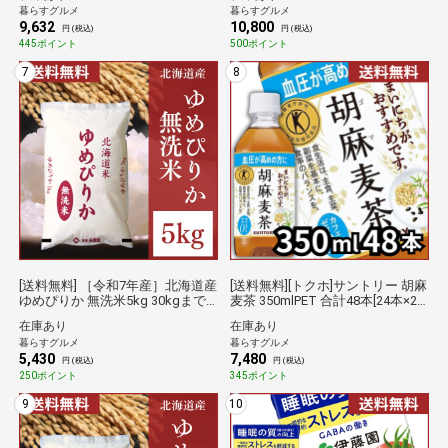
暮らすグルメ
暮らすグルメ
荷】 倉庫C 【防災】
[同梱不可] 倉庫C
9,632
10,800
円 (税込)
円 (税込)
445ポイント
500ポイント
7
8
[送料無料] ［令和7年産］北海道産
[送料無料][トクホ]サントリー 胡麻
ゆめぴりか 無洗米5kg 30kgまで1
麦茶 350mlPET 合計48本[24本×2
配送でお届け 【6営業日以内に出
箱] 【3～4営業日以内に出荷】
在庫あり
在庫あり
荷】 倉庫C 【防災】
【防災】サントリー倉庫C
暮らすグルメ
暮らすグルメ
5,430
7,480
円 (税込)
円 (税込)
250ポイント
345ポイント
9
10