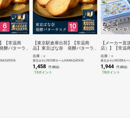
】【常温商
【東京駅倉庫出荷】【常温商
【メーカー直
発酵バターラ
品】東京ばな奈 発酵バターラ
店）】【常温
スク 10袋入
ねこ缶＜クッキ
在庫：○
在庫：○
種18個入
NAGATAYA
東京みやげKIOSKモールHANAGATAYA
東京みやげKIOSKモール
1,458
1,944
円 (税込)
円 (税込)
13ポイント
18ポイント