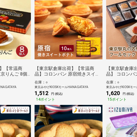
】【常温商
【東京駅倉庫出荷】【常温商
【東京駅倉庫
京りんご 8個
品】コロンバン 原宿焼きスイー
品】 コロンバ
トポテト 10個入
舎フールセック
在庫：○
在庫：○
NAGATAYA
東京みやげKIOSKモールHANAGATAYA
東京みやげKIOSKモール
1,512
1,620
円 (税込)
円 (税込)
14ポイント
15ポイント