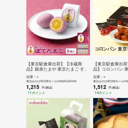
【東京駅倉庫出荷】【冷蔵商
【東京駅倉庫出荷
品】銀座たまや 東京たまご すい
品】コロンバン 東
ーとぽてたまご8個入
入
在庫：○
在庫：○
東京みやげKIOSKモールHANAGATAYA
東京みやげKIOSKモールHA
1,215
1,512
円 (税込)
円 (税込)
11ポイント
14ポイント