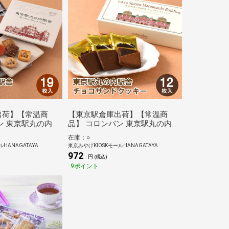
出荷】【常温商
【東京駅倉庫出荷】【常温商
ン 東京駅丸の内駅
品】 コロンバン 東京駅丸の内駅
 19枚入
舎チョコサンドクッキー 12枚入
在庫：○
HANAGATAYA
東京みやげKIOSKモールHANAGATAYA
972
円 (税込)
9ポイント