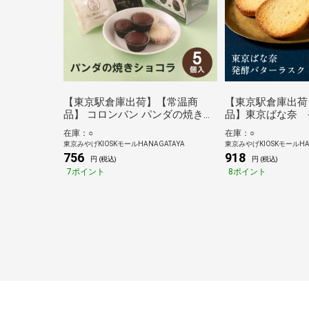
【東京駅倉庫出荷】【常温商
【東京駅倉庫出荷
品】 コロンバン パンダの焼きシ
品】東京ばな奈 
ョコラ 5個入
スク 6袋入
在庫：○
在庫：○
東京みやげKIOSKモールHANAGATAYA
東京みやげKIOSKモールHA
756
918
円 (税込)
円 (税込)
7ポイント
8ポイント