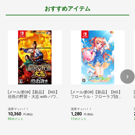
おすすめアイテム
[メール便OK]【新品】【NS】
[メール便OK]【新品】【NS】
信長の野望・大志 with パワー
フローラル・フローラブ[在庫
アップキット[在庫品]【ネコポ
品]
ス送料無料】
浅草マッハ！！
浅草マッハ！！
10,360
1,280
円 (税込)
円 (税込)
95ポイント
11ポイント