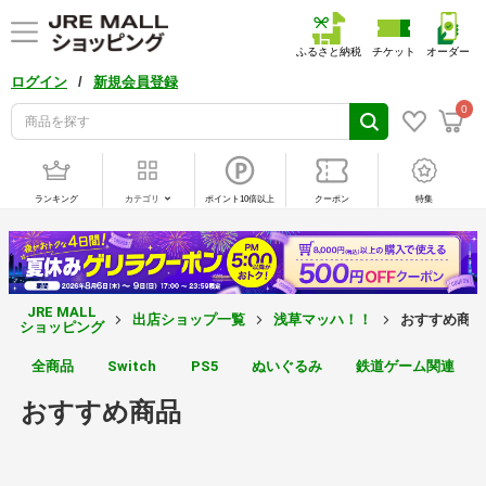
ふるさと納税
チケット
オーダー
/
ログイン
新規会員登録
0
ランキング
カテゴリ
ポイント10倍以上
クーポン
特集
JRE MALL
出店ショップ一覧
浅草マッハ！！
おすすめ商品
ショッピング
全商品
Switch
PS5
ぬいぐるみ
鉄道ゲーム関連
おすすめ商品