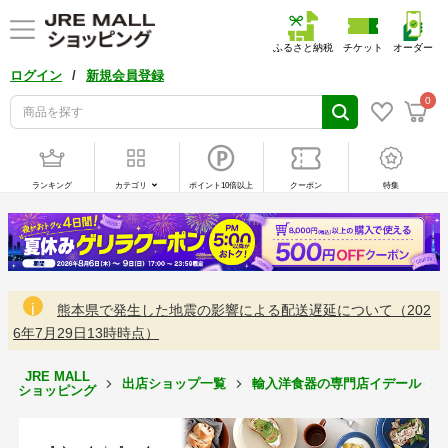
ふるさと納税
チケット
オーダー
/
ログイン
新規会員登録
0
ランキング
カテゴリ
ポイント10倍以上
クーポン
特集
熊本県で発生した地震の影響による配送遅延について（202
6年7月29日13時時点）
JRE MALL
出店ショップ一覧
輸入洋食器の専門店イデール
ショッピング