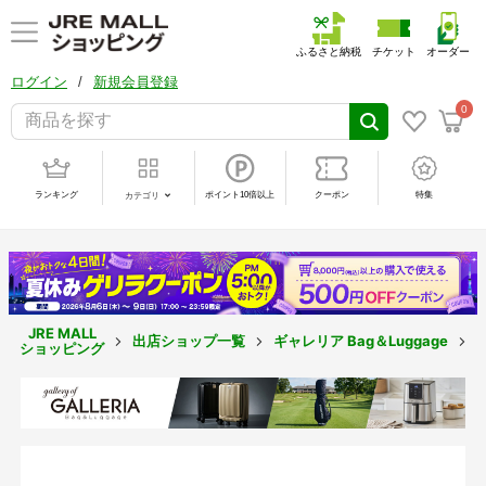
ふるさと納税
チケット
オーダー
/
ログイン
新規会員登録
0
ランキング
ポイント10倍以上
クーポン
特集
カテゴリ
JRE MALL
出店ショップ一覧
ギャレリア Bag＆Luggage
ショッピング