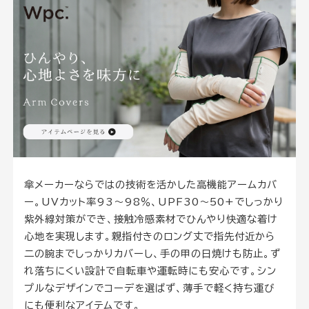
傘メーカーならではの技術を活かした高機能アームカバ
ー。UVカット率93〜98％、UPF30〜50+でしっかり
紫外線対策ができ、接触冷感素材でひんやり快適な着け
心地を実現します。親指付きのロング丈で指先付近から
二の腕までしっかりカバーし、手の甲の日焼けも防止。ず
れ落ちにくい設計で自転車や運転時にも安心です。シン
プルなデザインでコーデを選ばず、薄手で軽く持ち運び
にも便利なアイテムです。