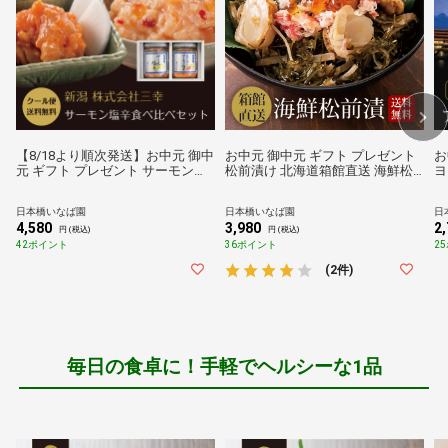
【8/18より順次発送】お中元 御中
お中元 御中元 ギフト プレゼント
お
元 ギフト プレゼント サーモン塩
松前漬け 北海道箱館直送 海鮮松
ヨ
辛 食べ比べセット サーモン塩辛
前漬け 冷凍便 送料無料 帆立貝 ほ
チ
と生かんずり入りサーモン塩辛の
たて 数の子 砂糖 醤油 ずわいがに
Y
日本橋いなば園
日本橋いなば園
日
詰合せ 送料無料 新潟 三幸
ズワイガニ 蟹 するめいか 昆布 い
4,580
3,980
2
くら醤油漬
円 (税込)
円 (税込)
42ポイント
36ポイント
2
(2件)
毎日の食卓に！手軽でヘルシーな1品