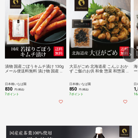
漬物 国産ごぼうキムチ漬け 130g
大豆がごめ 北海道産 こんぶ おか
海
メール便送料無料 漬け物 国産 お
ず ご飯のお供 和食 惣菜 和惣菜 お
ー
漬物 ご飯のおとも ご飯のお供 お
つまみ 保存料化学調味料不使用
わ
礼 贈答 内祝い 弁当 贈物 プチギフ
メール便 送料無料
国
日本橋いなば園
日本橋いなば園
日
ト お土産 みやげ 茶匠庵 お惣菜 時
し
830
850
1
短 おかず 一人暮らし 食品 ポイン
も
円 (税込)
円 (税込)
ト消化 非常食
7ポイント
7ポイント
1