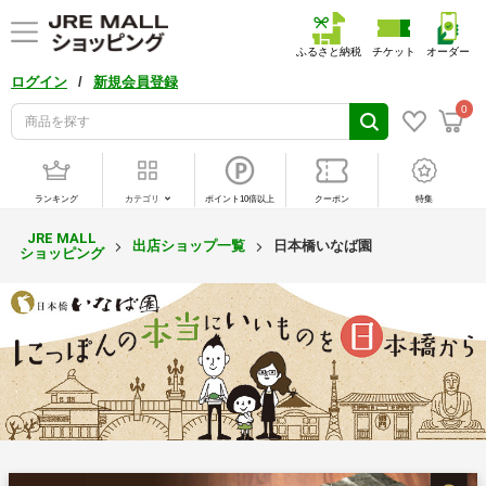
ふるさと納税
チケット
オーダー
/
ログイン
新規会員登録
0
ランキング
カテゴリ
ポイント10倍以上
クーポン
特集
JRE MALL
出店ショップ一覧
日本橋いなば園
ショッピング