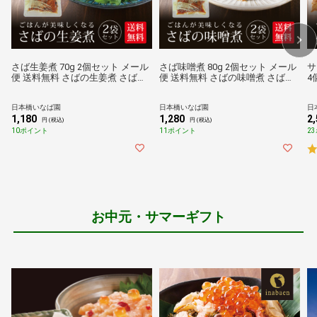
さば生姜煮 70g 2個セット メール
さば味噌煮 80g 2個セット メール
サ
便 送料無料 さばの生姜煮 さばし
便 送料無料 さばの味噌煮 さばみ
4
ょうが煮 鯖生姜煮 鯖しょうが煮
そ煮 鯖味噌煮 鯖みそ煮 贈り物 プ
ル
贈り物 プレゼント 香典返し お礼
レゼント 香典返し お礼 贈答 内祝
香
日本橋いなば園
日本橋いなば園
日
贈答 内祝い 母 引越し祝い お祝い
い 母 引越し祝い お祝い 手土産
し
1,180
1,280
2
手土産
買
円 (税込)
円 (税込)
10ポイント
11ポイント
2
お中元・サマーギフト