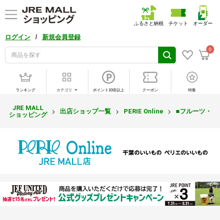
ふるさと納税
チケット
オーダー
/
ログイン
新規会員登録
0
ランキング
カテゴリ
ポイント10倍以上
クーポン
特集
JRE MALL
出店ショップ一覧
PERIE Online
■フルーツ・は
ショッピング