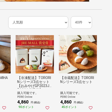
IHA
【冷凍配送】TORORI
【冷蔵配送】TORORI
Nシリーズ3点セット
Nシリーズ3点セット
【おみやげGP2023JR
E MALL賞受賞】
購入可能です。
購入可能です。
PERIE Online
PERIE Online
4,860
4,860
円 (税込)
円 (税込)
90ポイント
45ポイント