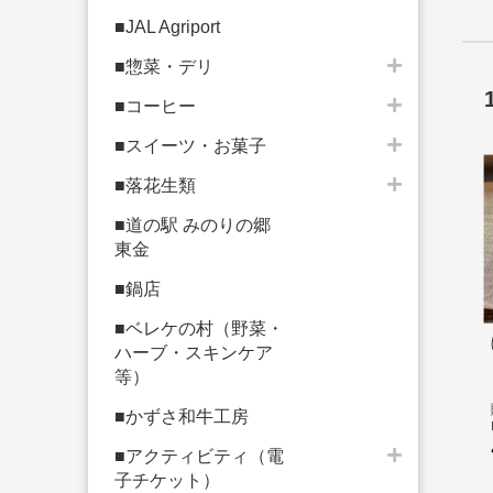
■JAL Agriport
■惣菜・デリ
■コーヒー
■スイーツ・お菓子
■落花生類
■道の駅 みのりの郷
東金
■鍋店
■ベレケの村（野菜・
ハーブ・スキンケア
等）
■かずさ和牛工房
■アクティビティ（電
子チケット）