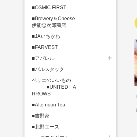
■OSMIC FIRST
■Brewery＆Cheese
伊能忠次郎商店
■JAいちかわ
■FARVEST
■アパレル
■バルスタック
ペリエのいいもの
■UNITED A
RROWS
■Afternoon Tea
■吉野家
■北野エース