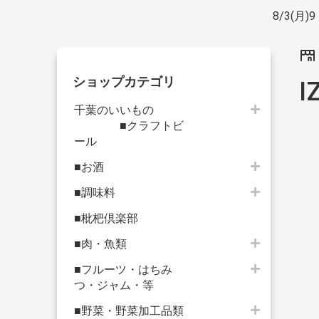
8/3(
ショップカテゴリ
I
千葉のいいもの
■クラフトビ
ール
■お酒
■調味料
■枇杷倶楽部
■肉・魚類
■フルーツ・はちみ
つ・ジャム・等
■野菜・野菜加工品類