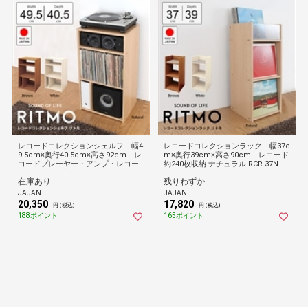
レコードコレクションシェルフ 幅4
レコードコレクションラック 幅37c
9.5cm×奥行40.5cm×高さ92cm レ
m×奥行39cm×高さ90cm レコード
コードプレーヤー・アンプ・レコー
約240枚収納 ナチュラル RCR-37N
ドがすっきり収納 ナチュラル RCS-5
在庫あり
残りわずか
0N
JAJAN
JAJAN
20,350
17,820
円 (税込)
円 (税込)
188ポイント
165ポイント