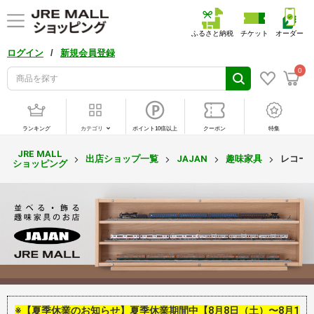
ふるさと納税
チケット
オーダー
/
ログイン
新規会員登録
0
ランキング
カテゴリ
ポイント10倍以上
クーポン
特集
JRE MALL
出店ショップ一覧
JAJAN
趣味家具
レコー
ショッピング
※【夏季休業のお知らせ】夏季休業期間中【8月8日（土）〜8月1