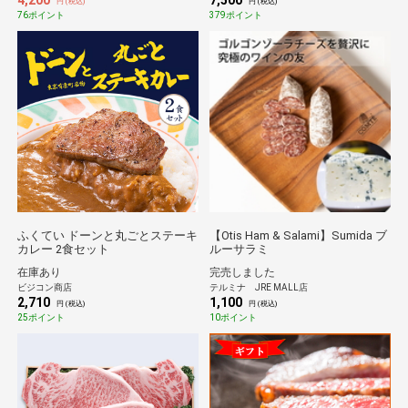
4,200
7,500
円 (税込)
円 (税込)
76ポイント
379ポイント
ふくてい ドーンと丸ごとステーキ
【Otis Ham & Salami】Sumida ブ
カレー 2食セット
ルーサラミ
在庫あり
完売しました
ビジコン商店
テルミナ JRE MALL店
2,710
1,100
円 (税込)
円 (税込)
25ポイント
10ポイント