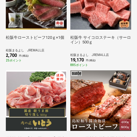
松阪牛ローストビーフ120ｇ×1個
松阪牛 サイコロステーキ（サーロ
イン）500ｇ
松阪まるよし JREMALL店
2,700
松阪まるよし JREMALL店
円 (税込)
19,170
25ポイント
円 (税込)
885ポイント