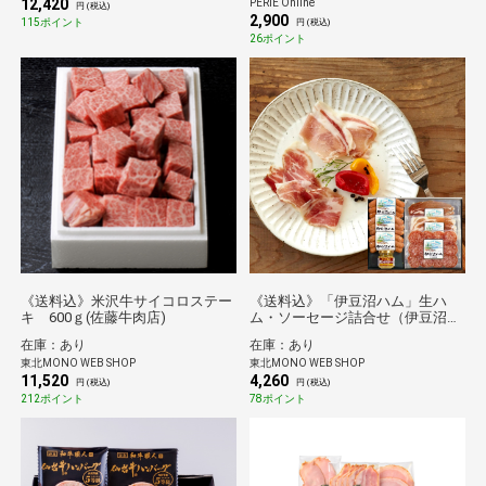
12,420
PERIE Online
円 (税込)
2,900
115ポイント
円 (税込)
26ポイント
《送料込》米沢牛サイコロステー
《送料込》「伊豆沼ハム」生ハ
キ 600ｇ(佐藤牛肉店)
ム・ソーセージ詰合せ（伊豆沼農
産）
在庫：あり
在庫：あり
東北MONO WEB SHOP
東北MONO WEB SHOP
11,520
4,260
円 (税込)
円 (税込)
212ポイント
78ポイント