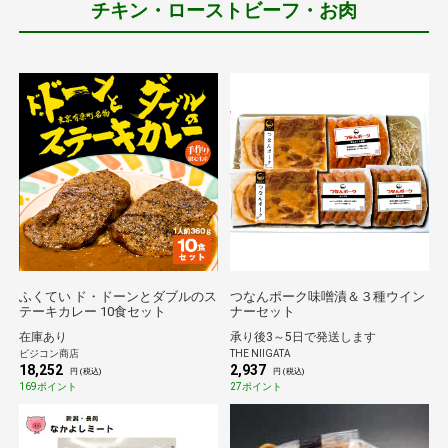
チキン・ローストビーフ・お肉
ふくてい ド・ドーンとダブルのス
つなんポーク味噌漬＆３種ウイン
テーキカレー 10食セット
ナーセット
在庫あり
承り後3～5日で発送します
ビジコン商店
THE NIIGATA
18,252
2,937
円 (税込)
円 (税込)
169ポイント
27ポイント