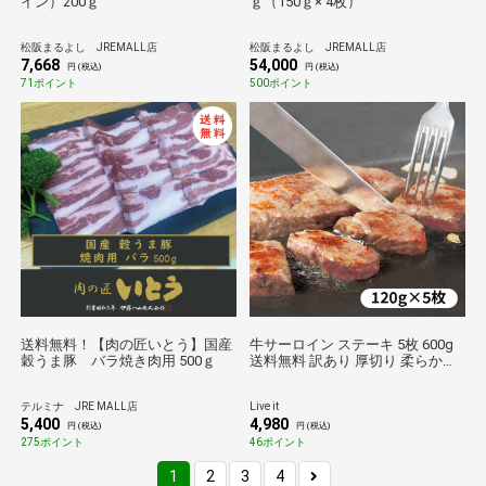
イン）200ｇ
ｇ（150ｇ× 4枚）
松阪まるよし JREMALL店
松阪まるよし JREMALL店
7,668
54,000
円 (税込)
円 (税込)
71ポイント
500ポイント
送料無料！【肉の匠いとう】国産
牛サーロイン ステーキ 5枚 600g
穀うま豚 バラ焼き肉用 500ｇ
送料無料 訳あり 厚切り 柔らか加
工 牛肉 サーロイン 肉 惣菜 おかず
お取り寄せ JREポイント消化 お祝
テルミナ JRE MALL店
Live it
い バーベキュー BBQ ホテル仕様
5,400
4,980
徳用
円 (税込)
円 (税込)
275ポイント
46ポイント
1
2
3
4