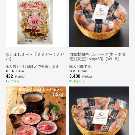
なかよしミート【ミミガーくんせ
自家製和牛ハンバーグ(生・冷凍
い】
個別真空)160g×5個【WH-5】
承り後7～10日ほどで発送します
購入可能です。
THE NIIGATA
PERIE Online
432
3,400
円 (税込)
円 (税込)
4ポイント
31ポイント