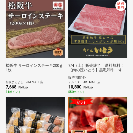
松阪牛 サーロインステーキ200ｇ
7/4（土）販売終了 送料無料！
1枚
【肉の匠いとう】黒毛和牛 すき
焼きしゃぶしゃぶ用 肩ロース
販売期間外
350ｇ
松阪まるよし JREMALL店
テルミナ JRE MALL店
7,668
10,800
円 (税込)
円 (税込)
71ポイント
550ポイント