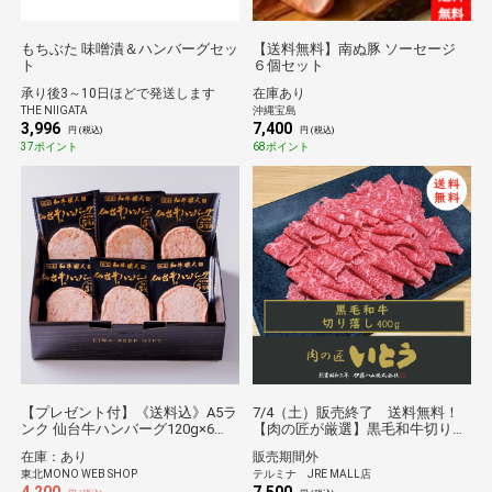
もちぶた 味噌漬＆ハンバーグセッ
【送料無料】南ぬ豚 ソーセージ
ト
６個セット
承り後3～10日ほどで発送します
在庫あり
THE NIIGATA
沖縄宝島
3,996
7,400
円 (税込)
円 (税込)
37ポイント
68ポイント
【プレゼント付】《送料込》A5ラ
7/4（土）販売終了 送料無料！
ンク 仙台牛ハンバーグ120g×6
【肉の匠が厳選】黒毛和牛切り落
個・牛マルコロホルモン150ｇプ
し 400ｇ
在庫：あり
販売期間外
レゼント（栄和）
東北MONO WEB SHOP
テルミナ JRE MALL店