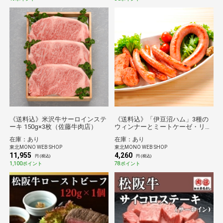
《送料込》米沢牛サーロインステ
《送料込》「伊豆沼ハム」3種の
ーキ 150g×3枚（佐藤牛肉店）
ウィンナーとミートケーゼ・リン
グフランクのセット(伊豆沼農産)
在庫：あり
在庫：あり
東北MONO WEB SHOP
東北MONO WEB SHOP
11,955
4,260
円 (税込)
円 (税込)
1,100ポイント
78ポイント