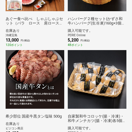
あぐー食べ比べ しゃぶしゃぶセ
ハンバーグ２種セット(かずさ和
ット（バラ ロース 肩ロース
牛ハンバーグ(生冷凍)160g×3個
各400g）1.2kg（送料無料）
+和牛ハンバーグ(生冷凍)160g×3
在庫あり
購入可能です。
個)【KWHH-3】
沖縄宝島
PERIE Online
13,000
5,200
円 (税込)
円 (税込)
120ポイント
48ポイント
希少部位 国産牛黒タン塩味 500g
自家製和牛コロッケ(揚・冷凍)・
和牛メンチカツ(揚・冷凍)各5個
在庫あり
【AKM-5】
購入可能です。
ビジコン商店