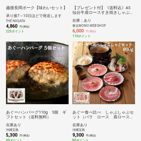
越後長岡ポーク【味わいセット】
【プレゼント付】《送料込》A5
仙台牛肩ロースすき焼きしゃぶし
承り後7～10日ほどで発送します
ゃぶ500g・牛マルコロホルモン
在庫：あり
THE NIIGATA
150ｇプレゼント（栄和）
4,860
東北MONO WEB SHOP
円 (税込)
6,000
225ポイント
円 (税込)
110ポイント
あぐーハンバーグ110g 5個 ギ
あぐー食べ比べ しゃぶしゃぶセ
フトセット（送料無料）
ット（バラ ロース 肩ロース
モモ 各200g）800g（送料無
在庫あり
在庫あり
料）
沖縄宝島
沖縄宝島
5,300
9,300
円 (税込)
円 (税込)
49ポイント
86ポイント