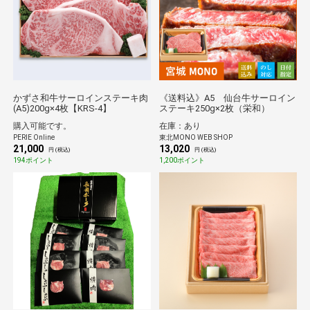
かずさ和牛サーロインステーキ肉
《送料込》A5 仙台牛サーロイン
(A5)200g×4枚【KRS-4】
ステーキ250g×2枚（栄和）
購入可能です。
在庫：あり
PERIE Online
東北MONO WEB SHOP
21,000
13,020
円 (税込)
円 (税込)
194ポイント
1,200ポイント