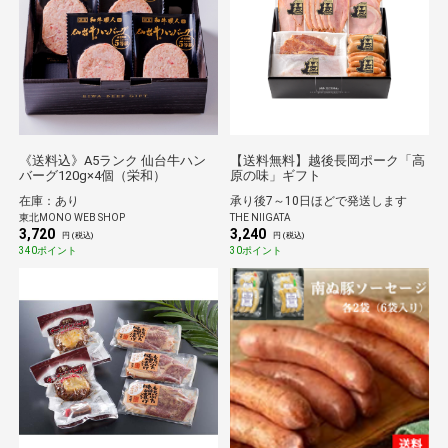
《送料込》A5ランク 仙台牛ハン
【送料無料】越後長岡ポーク「高
バーグ120g×4個（栄和）
原の味」ギフト
在庫：あり
承り後7～10日ほどで発送します
東北MONO WEB SHOP
THE NIIGATA
3,720
3,240
円 (税込)
円 (税込)
340ポイント
30ポイント