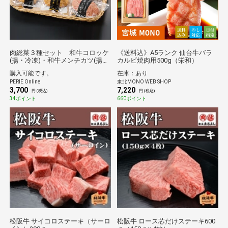
肉総菜３種セット 和牛コロッケ
《送料込》A5ランク 仙台牛バラ
(揚・冷凍)・和牛メンチカツ(揚・
カルビ焼肉用500g（栄和）
冷凍)・和牛ハンバーグ(生・冷凍)
購入可能です。
在庫：あり
各3個【AKMH-3】
PERIE Online
東北MONO WEB SHOP
3,700
7,220
円 (税込)
円 (税込)
34ポイント
660ポイント
松阪牛 サイコロステーキ（サーロ
松阪牛 ロース芯だけステーキ600