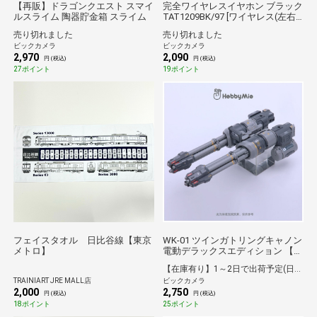
【再販】ドラゴンクエスト スマイ
完全ワイヤレスイヤホン ブラック
ルスライム 陶器貯金箱 スライム
TAT1209BK/97 [ワイヤレス(左右
分離) /カナル型 /Bluetooth対応]
売り切れました
売り切れました
ビックカメラ
ビックカメラ
2,970
2,090
円 (税込)
円 (税込)
27ポイント
19ポイント
フェイスタオル 日比谷線【東京
WK-01 ツインガトリングキャノン
メトロ】
電動デラックスエディション 【代
金引換配送不可】
【在庫有り】1～2日で出荷予定(日付指定可)
TRAINIART JRE MALL店
ビックカメラ
2,000
2,750
円 (税込)
円 (税込)
18ポイント
25ポイント