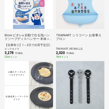
Biore ビオレu 自動で出る泡ハン
TRAINIART シリコーン お食事エ
ドソープディスペンサー 本体＋つ
プロン
めかえ用 430mL
【在庫有り】1～2日で出荷予定(日付指定可)
ビックカメラ
TRAINIART JRE MALL店
3,278
2,020
円 (税込)
円 (税込)
30ポイント
18ポイント