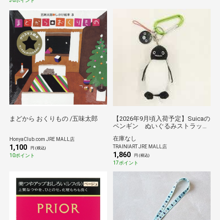
生日 ハートベア ハイメス 倉庫直
30ポイント
送品
まどから おくりもの /五味太郎
【2026年9月頃入荷予定】Suicaの
ペンギン ぬいぐるみストラップ
（カラビナ付）
在庫なし
HonyaClub.com JRE MALL店
1,100
TRAINIART JRE MALL店
円 (税込)
1,860
10ポイント
円 (税込)
17ポイント