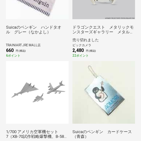
Suicaのペンギン ハンドタオ
ドラゴンクエスト メタリックモ
ル グレー（なかよし）
ンスターズギャラリー メタルド
ラキー
売り切れました
TRAINIART JRE MALL店
ビックカメラ
660
2,480
円 (税込)
円 (税込)
6ポイント
22ポイント
1/700 アメリカ空軍機セット
Suicaのペンギン カードケース
7（XB-70試作戦略爆撃機、B-58戦
（青森）