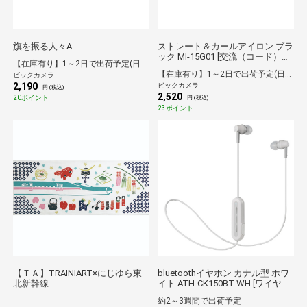
旗を振る人々A
ストレート＆カールアイロン ブラ
ック MI-15G01 [交流（コード）式]
【在庫有り】1～2日で出荷予定(日付指定可)
[MI15G01]
【在庫有り】1～2日で出荷予定(日付指定可)
ビックカメラ
2,190
ビックカメラ
円 (税込)
2,520
20ポイント
円 (税込)
23ポイント
【ＴＡ】TRAINIART×にじゆら東
bluetoothイヤホン カナル型 ホワ
北新幹線
イト ATH-CK150BT WH [ワイヤレ
ス(左右コード) /カナル型
約2～3週間で出荷予定
/Bluetooth対応][ATHCK150BTWH]