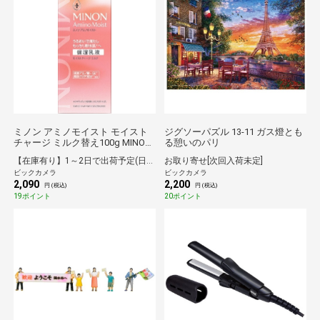
ミノン アミノモイスト モイスト
ジグソーパズル 13-11 ガス燈とも
チャージ ミルク替え100g MINON
る憩いのパリ
｜ミノン
【在庫有り】1～2日で出荷予定(日付指定可)
お取り寄せ[次回入荷未定]
ビックカメラ
ビックカメラ
2,090
2,200
円 (税込)
円 (税込)
19ポイント
20ポイント