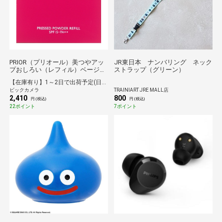
PRIOR（プリオール）美つやアッ
JR東日本 ナンバリング ネック
プおしろい（レフィル）ベージュ
ストラップ（グリーン）
9.5g
【在庫有り】1～2日で出荷予定(日付指定可)
ビックカメラ
TRAINIART JRE MALL店
2,410
800
円 (税込)
円 (税込)
22ポイント
7ポイント