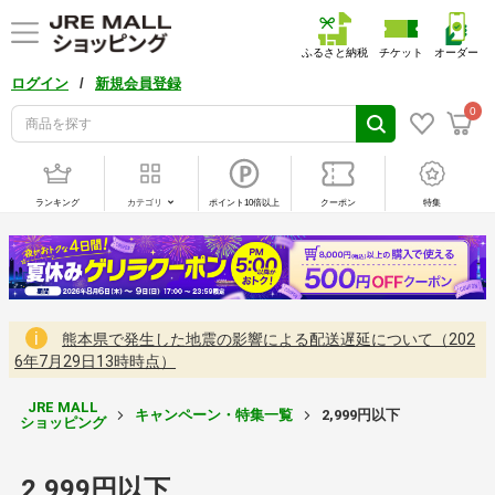
ふるさと納税
チケット
オーダー
/
ログイン
新規会員登録
0
ランキング
カテゴリ
ポイント10倍以上
クーポン
特集
熊本県で発生した地震の影響による配送遅延について（202
6年7月29日13時時点）
JRE MALL
キャンペーン・特集一覧
2,999円以下
ショッピング
2,999円以下