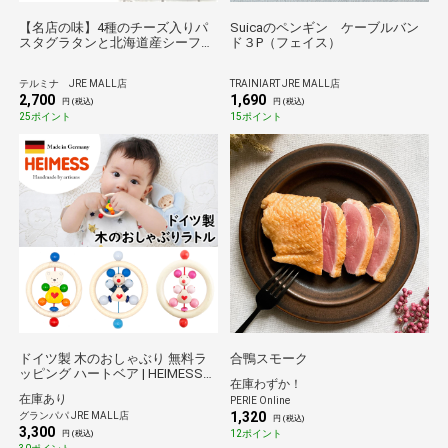
【名店の味】4種のチーズ入りパ
Suicaのペンギン ケーブルバン
スタグラタンと北海道産シーフー
ド３P（フェイス）
ドのドリア
テルミナ JRE MALL店
TRAINIART JRE MALL店
2,700
1,690
円 (税込)
円 (税込)
25ポイント
15ポイント
ドイツ製 木のおしゃぶり 無料ラ
合鴨スモーク
ッピング ハートベア | HEIMESS
在庫わずか！
歯がため ラトル くま クマ ネズミ
在庫あり
PERIE Online
ねずみ 出産祝い ハーフバースデ
1,320
グランパパ JRE MALL店
ー 6ヶ月 乳児 赤ちゃん 天然木 プ
円 (税込)
3,300
レゼント にぎにぎ クリスマス 誕
12ポイント
円 (税込)