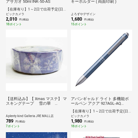
アサガオ 50ml INK-50-AS
キーホルダー ( 両面印刷 )
【在庫有り】1～2日で出荷予定(日付指定可)
ビックカメラ
よろずやデザイン
2,010
1,680
円 (税込)
円 (税込)
18ポイント
15ポイント
【送料込み】【 Xmas マステ】 マ
アバンギャルド ライト 多機能ボ
スキングテープ 雪の華
ールペン アクア 927AGL-AQ
GS007 X'mas Chiristmas 幅
[0.7mm]
【在庫有り】1～2日で出荷予定(日付指定可)
15mm 冬 ますて Winter Season マ
Aplenty kind Galleria JRE MALL店
ビックカメラ
ステ クリスマス 雪の結晶 ゆき は
789
1,980
な MERRY CRISTMAS Happy
円 (税込)
円 (税込)
Holiday クリスマス グッズ パープ
7ポイント
18ポイント
ル 紫系 ゆきのけっしょう ふゆ