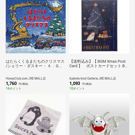
はたらくくるまたちのクリスマス
【送料込み】【 BGM Xmas Post
/シェリー・ダスキー・ Ａ．Ｇ．
Card 】 ポストカードセット BC-
フォード 福本友美子
F007 輝く クリスマスの夜に
16枚入り 葉書き クリスマスデザ
HonyaClub.com JRE MALL店
Aplenty kind Galleria JRE MALL店
イン Happy Holiday Merry
1,760
1,093
Christmas X'mas はがき クリスマ
円 (税込)
円 (税込)
スカード プレゼント ギフトに お
16ポイント
10ポイント
しゃれ かわいい ハガキ