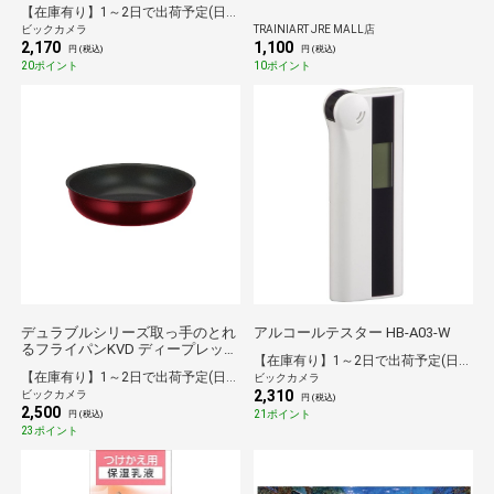
略爆撃機、KC-135R空中給油機）
【在庫有り】1～2日で出荷予定(日付指定可)
ビックカメラ
TRAINIART JRE MALL店
2,170
1,100
円 (税込)
円 (税込)
20ポイント
10ポイント
デュラブルシリーズ取っ手のとれ
アルコールテスター HB-A03-W
るフライパンKVD ディープレッド
【在庫有り】1～2日で出荷予定(日付指定可)
KVD-024-DR
【在庫有り】1～2日で出荷予定(日付指定可)
ビックカメラ
2,310
ビックカメラ
円 (税込)
2,500
21ポイント
円 (税込)
23ポイント