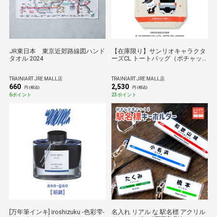
JR東日本 東京近郊路線図ハンド
【在庫限り】サンリオキャラクタ
タオル 2024
ーズCL トートバッグ（ポチャッ
コ）
TRAINIART JRE MALL店
TRAINIART JRE MALL店
660
2,530
円 (税込)
円 (税込)
6ポイント
23ポイント
[万年筆インキ] iroshizuku -色彩雫-
名入れ リアル な 駅名標 アクリル