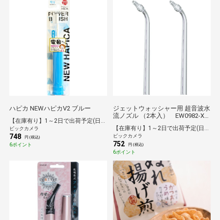
ハピカ NEWハピカV2 ブルー
ジェットウォッシャー用 超音波水
流ノズル （2本入） EW0982-X
【在庫有り】1～2日で出荷予定(日付指定可)
クリア[EW0982X]
【在庫有り】1～2日で出荷予定(日付指定可)
ビックカメラ
748
ビックカメラ
円 (税込)
752
6ポイント
円 (税込)
6ポイント