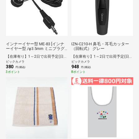
インナーイヤー型 ME-83 [インナ
IZN-C210-H 鼻毛・耳毛カッター
ーイヤー型 /φ3.5mm ミニプラグ]
（回転式） グレー
[ME83]
【在庫有り】1～2日で出荷予定(日付指定可)
【在庫有り】1～2日で出荷予定(日付指定可)
ビックカメラ
ビックカメラ
380
948
円 (税込)
円 (税込)
3ポイント
8ポイント