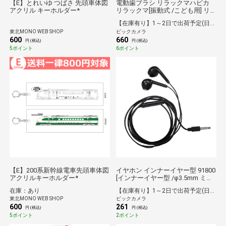
【E】とれいゆ つばさ 先頭車体図
電動歯ブラシ リラックマハピカ
アクリル キーホルダー*
リラックマ[振動式 /こども用] リ
ラックマハピカ リラックマ DBK-
【在庫有り】1～2日で出荷予定(日付指定可)
5BR-RK [振動式 /こども用]
東北MONO WEB SHOP
ビックカメラ
[DBK5BRRK]
600
660
円 (税込)
円 (税込)
5ポイント
6ポイント
【E】200系新幹線電車先頭車体図
イヤホン インナーイヤー型 91800
アクリルキーホルダー*
[インナーイヤー型 /φ3.5mm ミニ
プラグ]
在庫：あり
【在庫有り】1～2日で出荷予定(日付指定可)
東北MONO WEB SHOP
ビックカメラ
600
261
円 (税込)
円 (税込)
5ポイント
2ポイント