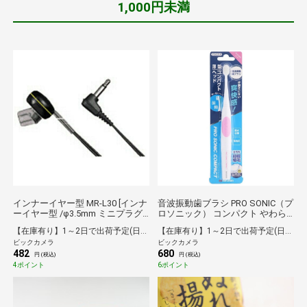
1,000円未満
インナーイヤー型 MR-L30 [インナ
音波振動歯ブラシ PRO SONIC（プ
ーイヤー型 /φ3.5mm ミニプラグ]
ロソニック） コンパクト やわら
[MRL30]
かめ[音波・超音波式] ピンク
【在庫有り】1～2日で出荷予定(日付指定可)
【在庫有り】1～2日で出荷予定(日付指定可)
DH310PK [音波・超音波式]
ビックカメラ
ビックカメラ
482
680
円 (税込)
円 (税込)
4ポイント
6ポイント