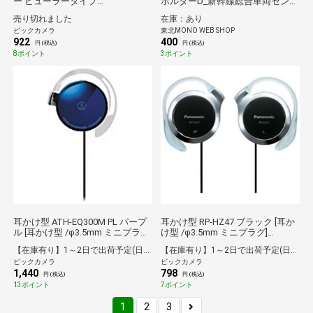
ー ビューラータイプ
ホルダーD_新幹線総合車両センタ
Angelique（アンジェリーク） ピ
ーPRキャラクター*
売り切れました
在庫：あり
ンクゴールド[MXFS100.PG]
ビックカメラ
東北MONO WEB SHOP
922
400
円 (税込)
円 (税込)
8ポイント
3ポイント
耳かけ型 ATH-EQ300M PL パープ
耳かけ型 RP-HZ47 ブラック [耳か
ル [耳かけ型 /φ3.5mm ミニプラグ]
け型 /φ3.5mm ミニプラグ]
[ATHEQ300MPL]
[RPHZ47K] panasonic
【在庫有り】1～2日で出荷予定(日付指定可)
【在庫有り】1～2日で出荷予定(日付指定可)
ビックカメラ
ビックカメラ
1,440
798
円 (税込)
円 (税込)
13ポイント
7ポイント
1
2
3