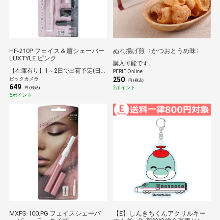
HF-210P フェイス＆眉シェーバー
ぬれ揚げ煎〈かつおとうめ味〉
LUXTYLE ピンク
購入可能です。
【在庫有り】1～2日で出荷予定(日付指定可)
PERIE Online
250
ビックカメラ
円 (税込)
649
2ポイント
円 (税込)
6ポイント
MXFS-100.PG フェイスシェーバ
【E】しんきちくんアクリルキー