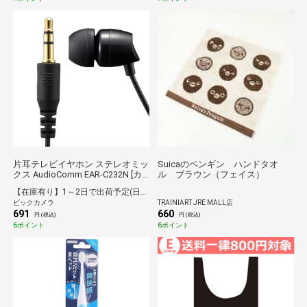
片耳テレビイヤホン ステレオミッ
Suicaのペンギン ハンドタオ
クス AudioComm EAR-C232N [カ
ル ブラウン（フェイス）
ナル型 /φ3.5mm ミニプラグ]
【在庫有り】1～2日で出荷予定(日付指定可)
ビックカメラ
TRAINIART JRE MALL店
691
660
円 (税込)
円 (税込)
6ポイント
6ポイント