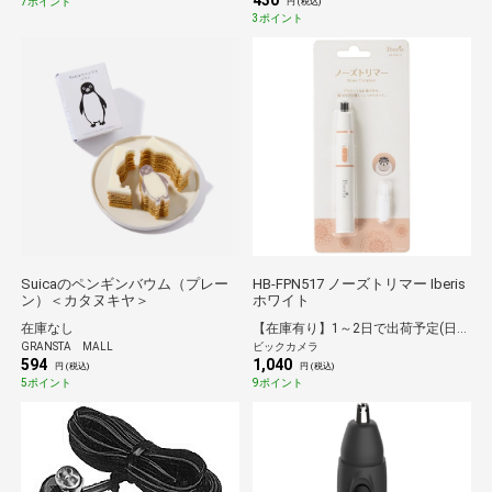
430
7ポイント
円 (税込)
3ポイント
Suicaのペンギンバウム（プレー
HB-FPN517 ノーズトリマー Iberis
ン）＜カタヌキヤ＞
ホワイト
在庫なし
【在庫有り】1～2日で出荷予定(日付指定可)
GRANSTA MALL
ビックカメラ
594
1,040
円 (税込)
円 (税込)
5ポイント
9ポイント