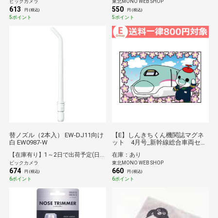
ビックカメラ
東北MONO WEB SHOP
613
550
円 (税込)
円 (税込)
5ポイント
5ポイント
替ノズル（2本入） EW-DJ11向け
【E】しんきちくん機関誌マグネ
白 EW0987-W
ット 4月号_新幹線総合車両セン
ターPRキャラクター*
【在庫有り】1～2日で出荷予定(日付指定可)
在庫：あり
ビックカメラ
東北MONO WEB SHOP
674
660
円 (税込)
円 (税込)
6ポイント
6ポイント