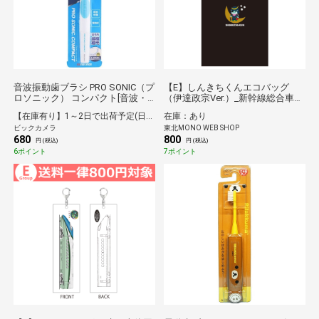
音波振動歯ブラシ PRO SONIC（プ
【E】しんきちくんエコバッグ
ロソニック） コンパクト[音波・
（伊達政宗Ver.）_新幹線総合車両
超音波式] ブルー DH310BL [音
センターPRキャラクター*
【在庫有り】1～2日で出荷予定(日付指定可)
在庫：あり
波・超音波式]
ビックカメラ
東北MONO WEB SHOP
680
800
円 (税込)
円 (税込)
6ポイント
7ポイント