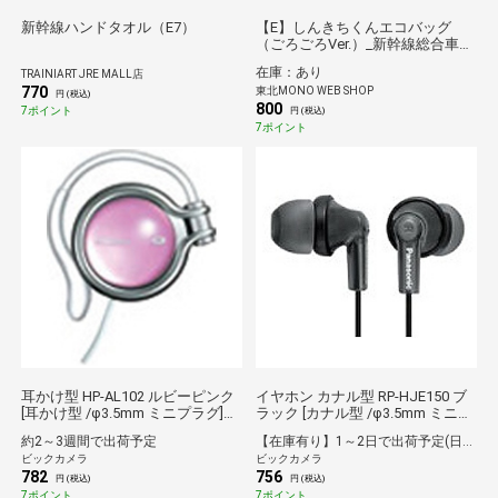
新幹線ハンドタオル（E7）
【E】しんきちくんエコバッグ
（ごろごろVer.）_新幹線総合車両
センターPRキャラクター*
在庫：あり
TRAINIART JRE MALL店
770
東北MONO WEB SHOP
円 (税込)
800
7ポイント
円 (税込)
7ポイント
耳かけ型 HP-AL102 ルビーピンク
イヤホン カナル型 RP-HJE150 ブ
[耳かけ型 /φ3.5mm ミニプラグ]
ラック [カナル型 /φ3.5mm ミニプ
[HPAL102]
ラグ][RPHJE150K] panasonic
約2～3週間で出荷予定
【在庫有り】1～2日で出荷予定(日付指定可)
ビックカメラ
ビックカメラ
782
756
円 (税込)
円 (税込)
7ポイント
7ポイント