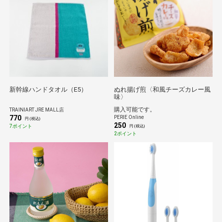
新幹線ハンドタオル（E5）
ぬれ揚げ煎〈和風チーズカレー風
味〉
購入可能です。
TRAINIART JRE MALL店
770
PERIE Online
円 (税込)
250
7ポイント
円 (税込)
2ポイント