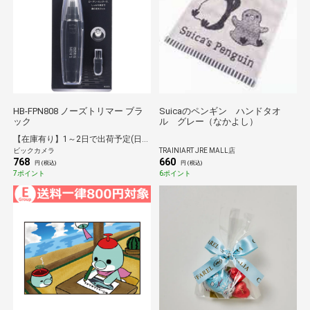
HB-FPN808 ノーズトリマー ブラ
Suicaのペンギン ハンドタオ
ック
ル グレー（なかよし）
【在庫有り】1～2日で出荷予定(日付指定可)
ビックカメラ
TRAINIART JRE MALL店
768
660
円 (税込)
円 (税込)
7ポイント
6ポイント