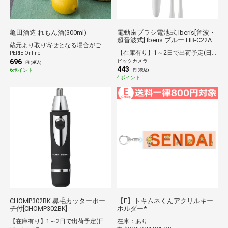
亀田酒造 れもん酒(300ml)
電動歯ブラシ電池式 Iberis[音波・
超音波式] Iberis ブルー HB-C22AK-
蔵元より取り寄せとなる場合がございます
A [音波・超音波式]
【在庫有り】1～2日で出荷予定(日付指定可)
PERIE Online
696
ビックカメラ
円 (税込)
443
6ポイント
円 (税込)
4ポイント
CHOMP302BK 鼻毛カッターポー
【E】トキムネくんアクリルキー
チ付[CHOMP302BK]
ホルダー*
【在庫有り】1～2日で出荷予定(日付指定可)
在庫：あり