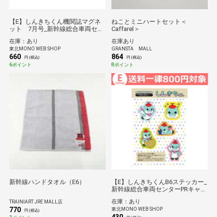
【E】しんきちくん機関誌マグネ
ねことミニハートセット＜
ット 7月号_新幹線総合車両セン
Caffarel＞
ターPRキャラクター*
在庫：あり
在庫あり
東北MONO WEB SHOP
GRANSTA MALL
660
864
円 (税込)
円 (税込)
6ポイント
8ポイント
新幹線ハンドタオル（E6）
【E】しんきちくんB6ステッカー_
新幹線総合車両センターPRキャラ
クター*
在庫：あり
TRAINIART JRE MALL店
770
東北MONO WEB SHOP
円 (税込)