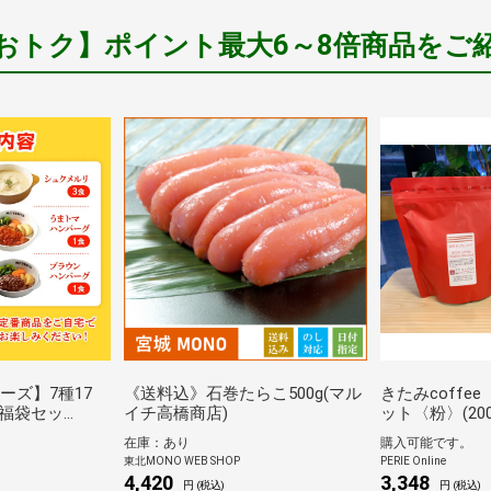
おトク】ポイント最大6～8倍商品をご
ーズ】7種17
《送料込》石巻たらこ500g(マル
きたみcoffe
福袋セッ
イチ高橋商店)
ット〈粉〉(200
ム仕様120ｇ
在庫：あり
購入可能です。
バターチキンカ
東北MONO WEB SHOP
PERIE Online
ビライスバーガ
4,420
3,348
円 (税込)
円 (税込)