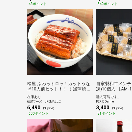
ー3食＆十勝風豚
43ポイント
540ポイント
ュクメルリ3食＆
ーグ1食＆ブラウ
食）
松屋 ふわっトロッ！カットうな
自家製和牛メンチ
ぎ10人前セット！！（ 鰻蒲焼 ウ
凍)10個入 【AM-
ナギ 鰻 鰻のかば焼き 蒲焼 かば
在庫あり
購入可能です。
焼き うなぎの蒲焼 土用の丑の日
松屋フーズ JREMALL店
PERIE Online
丑の日 冷凍食品 冷凍 土用丑 う
6,490
3,400
円 (税込)
円 (税込)
な丼 惣菜 非常食 ご飯のお供 セ
600ポイント
31ポイント
ール）【冷凍】