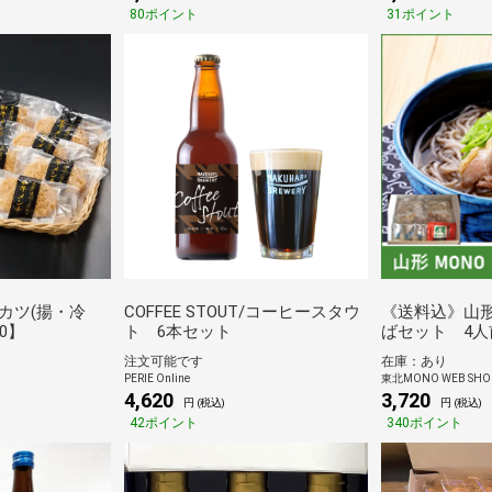
丼の具2食＆シ
80ポイント
31ポイント
うまトマハンバ
ンハンバーグ1
カツ(揚・冷
COFFEE STOUT/コーヒースタウ
《送料込》山
10】
ト 6本セット
ばセット 4人
注文可能です
在庫：あり
PERIE Online
東北MONO WEB SHO
4,620
3,720
円 (税込)
円 (税込)
42ポイント
340ポイント