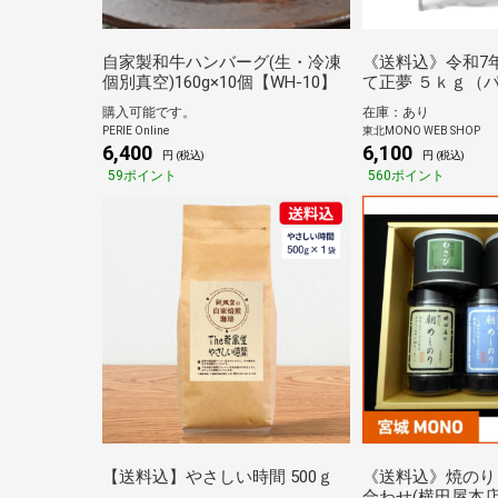
自家製和牛ハンバーグ(生・冷凍
《送料込》令和7
個別真空)160g×10個【WH-10】
て正夢 ５ｋｇ（
城）
購入可能です。
在庫：あり
PERIE Online
東北MONO WEB SHOP
6,400
6,100
円 (税込)
円 (税込)
59ポイント
560ポイント
【送料込】やさしい時間 500ｇ
《送料込》焼のり
合わせ(横田屋本店