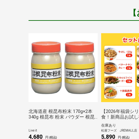
【
北海道産 根昆布粉末 170g×2本
【2026年福袋シリ
340g 根昆布 粉末 パウダー 根昆
食！新商品お試し
布だし ねこんぶだし 根昆布水 腸
ト！！（※プレミア
在庫あり
活 食物繊維 アルギン酸
牛めしの具5食＆
Live it
松屋フーズ JREMALL店
レー2食＆牛カル
4,680
5,890
円 (税込)
円 (税込)