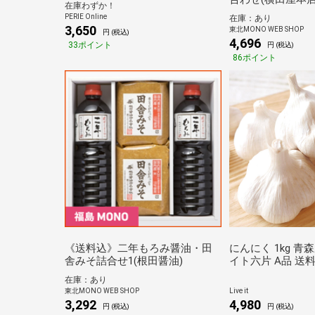
在庫わずか！
PERIE Online
在庫：あり
3,650
東北MONO WEB SHOP
円 (税込)
4,696
33ポイント
円 (税込)
86ポイント
《送料込》二年もろみ醤油・田
にんにく 1kg 青
舎みそ詰合せ1(根田醤油)
イト六片 A品 送
ニンニク 国産 青森
在庫：あり
産地直送 A級品 
東北MONO WEB SHOP
Live it
ンド 料理 スタミナ
3,292
4,980
円 (税込)
円 (税込)
ント消化 ギフト 