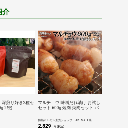
紹介
e 深煎り好き2種セ
マルチョウ 味噌だれ漬け お試し
g 2袋)
セット 600g 焼肉 焼肉セット バ
ーベキューセット BBQセット 肉
食品 にく 北海道沖縄配送は別途
情熱ホルモン直売ショップ JRE MALL店
送料追加
2,829
円 (税込)