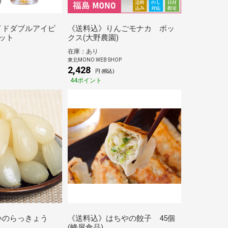
サイドダブルアイピ
《送料込》りんごモナカ ボッ
ット
クス(大野農園)
在庫：あり
東北MONO WEB SHOP
2,428
円 (税込)
44ポイント
いのらっきょう
《送料込》はちやの餃子 45個
(蜂屋食品)