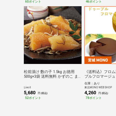
60ポイント
46ポイント
松前漬け 数の子 1.5kg お徳用
《送料込》フロム
500g×3袋 送料無料 かずのこ ま
ブルフロマージュ
つまえづけ 天然昆布 するめ 贅沢
テセット(山田乳業
在庫：あり
珍味 ご飯のお供 おつまみ セット
Live it
東北MONO WEB SHOP
詰め合わせ 冷凍 長期保存 産地直
5,680
4,260
円 (税込)
円 (税込)
送 JREポイント消化 ギフト 贈り
52ポイント
78ポイント
物