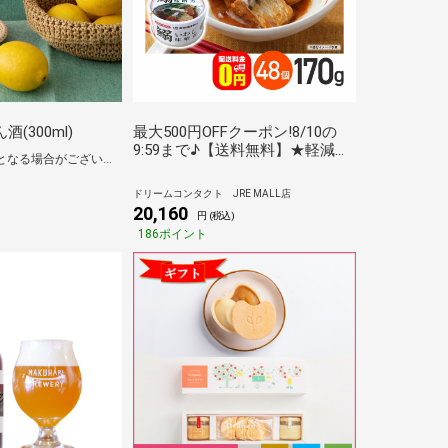
(300ml)
最大500円OFFクーポン!8/10の
9:59まで♪【送料無料】★軽減
蔵元より取り寄せとなる場合がございます
8★いわし味噌煮 缶詰 170g 48個
セット/ 気仙沼ほてい株式会社
ドリームコンタクト JRE MALL店
20,160
円 (税込)
186ポイント