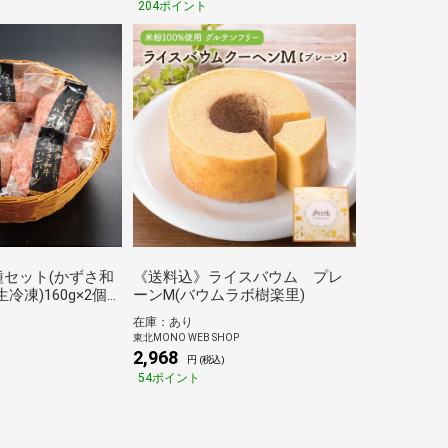
204ポイント
セット(かずさ和
《送料込》ライスバウム プレ
冷凍)160g×2個
ーンM(バウムラボ樹楽里)
(生冷凍)160g×3
在庫：あり
3】
東北MONO WEB SHOP
2,968
円 (税込)
54ポイント