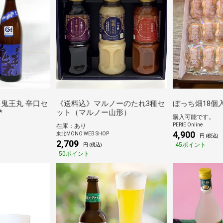
 鬼王丸 辛口セ
《送料込》マルノーのたれ3種セ
ぼっち畑18個
*
ット（マルノー山形）
購入可能です。
PERIE Online
在庫：あり
4,900
東北MONO WEB SHOP
円 (税込)
2,709
45ポイント
円 (税込)
50ポイント