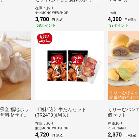
ン)*
在庫：あり
東北MONO WEB SHOP
Live it
3,700
4,300
円 (税込)
円 (税込)
68ポイント
39ポイント
森県産 福地ホワ
《送料込》牛たんセット
くりーむパン
料無料 Mサイズ
(TR24T3 )(利久)
個セット
 1キロ 福地
在庫：あり
在庫あり
厳選 最高級 ブラ
東北MONO WEB SHOP
PERIE Online
 健康 JREポイ
4,720
2,370
円 (税込)
円 (税込)
贈り物