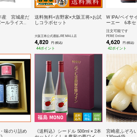
年産 宮城産だ
送料無料<吉野家×大阪王将>お試
W IPA/ベイ
パールライス宮
しコラボセット
ーエー 6本セ
注文可能です
大阪王将公式通販JRE MALL店
PERIE Online
4,820
4,620
円 (税込)
円 (税込)
44ポイント
42ポイント
・味のり詰め
《送料込》シードル 500ml × 2本
宮崎産ふぞろ
)
セット(ふくしま農家の夢ワイ
130g×6袋