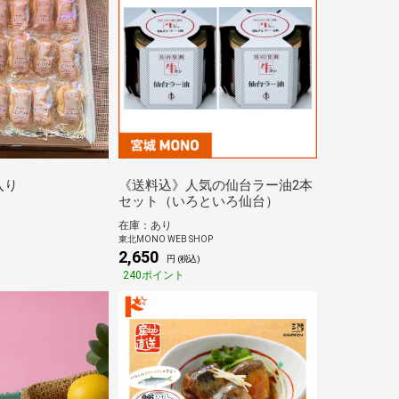
入り
《送料込》人気の仙台ラー油2本
セット（いろといろ仙台）
在庫：あり
東北MONO WEB SHOP
2,650
円 (税込)
240ポイント