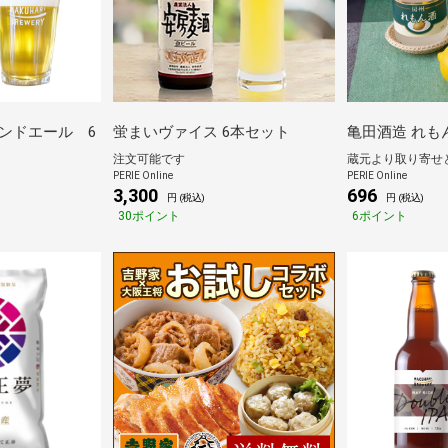
ブロンドエール 6
蛍まいヴァイス 6本セット
亀田酒造 れもん酒
注文可能です
PERIE Online
PERIE Online
3,300
696
円 (税込)
円 (税込)
30ポイント
6ポイント