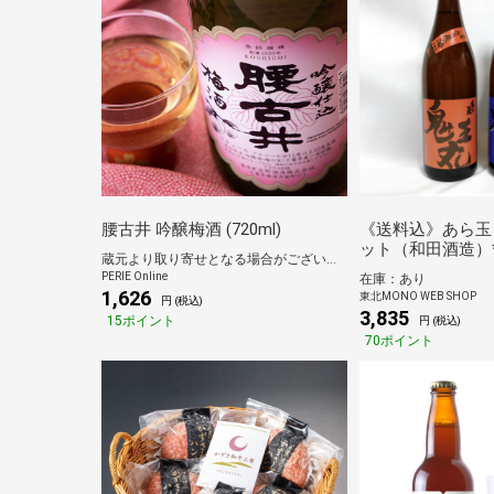
腰古井 吟醸梅酒 (720ml)
《送料込》あら玉
ット（和田酒造）
蔵元より取り寄せとなる場合がございます
PERIE Online
在庫：あり
1,626
東北MONO WEB SHOP
円 (税込)
3,835
15ポイント
円 (税込)
70ポイント