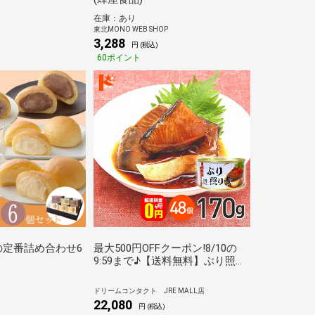
在庫：あり
東北MONO WEB SHOP
3,288
円 (税込)
60ポイント
の定番詰め合わせ6
最大500円OFFクーポン!8/10の
9:59まで♪【送料無料】ぶり照り
煮 缶詰 170g 48個セット★軽減
8★ / 気仙沼ほてい株式会社
ドリームコンタクト JRE MALL店
22,080
円 (税込)