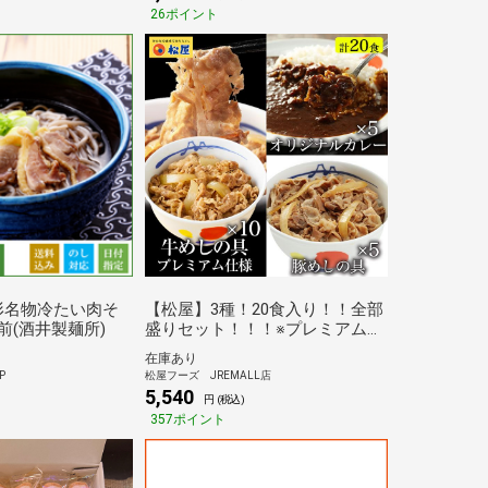
26ポイント
形名物冷たい肉そ
【松屋】3種！20食入り！！全部
前(酒井製麺所)
盛りセット！！！※プレミアム仕
様牛めしの具×10、豚めしの具
在庫あり
×5、オリジナルカレー×5（牛め
P
松屋フーズ JREMALL店
し 牛丼の具 冷凍食品 冷凍 おか
5,540
円 (税込)
ず セット お惣菜 牛丼 肉 業務用
357ポイント
惣菜 お弁当 お試しグルメ 非常食
セール ブラックフライデー お買
い得品）