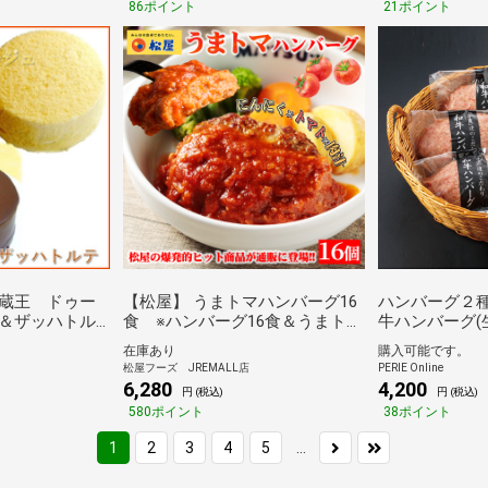
86ポイント
21ポイント
蔵王 ドゥー
【松屋】 うまトマハンバーグ16
ハンバーグ２種
＆ザッハトル
食 ※ハンバーグ16食＆うまトマ
牛ハンバーグ(生
)
ソース16袋（ うまトマ ハンバー
+和牛ハンバーグ
在庫あり
購入可能です。
グ トマト にんにく トマトソース
個)【KWHH-2
松屋フーズ JREMALL店
PERIE Online
オリジナルソース 簡単調理 牛肉
6,280
4,200
円 (税込)
円 (税込)
肉 食事 おつまみ レンジ お惣菜
580ポイント
38ポイント
保存食 防災食 仕送り 非常食【冷
凍】）
...
1
2
3
4
5