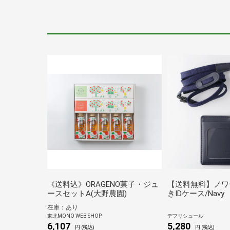
《送料込》ORAGENO菓子・ジュ
【送料無料】ノワ
ースセットA(大野農園)
きIDケース/Navy
在庫：あり
東北MONO WEB SHOP
デフリシュール
6,107
5,280
円 (税込)
円 (税込)