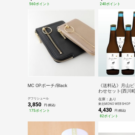
560ポイント
240ポイント
MC OPポーチ/Black
《送料込》月山ビ
わせセット(西川町
デフリシュール
在庫：あり
3,850
東北MONO WEB SHOP
円 (税込)
4,430
175ポイント
円 (税込)
82ポイント