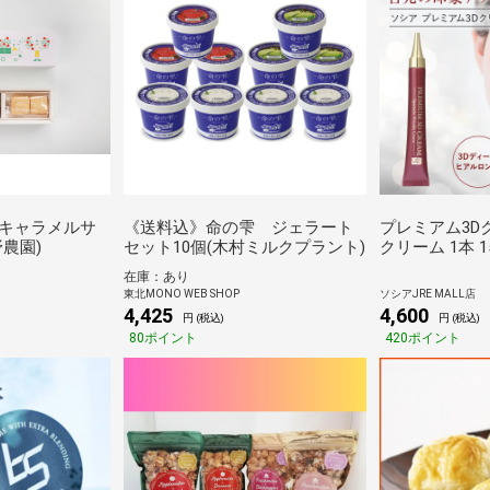
キャラメルサ
《送料込》命の雫 ジェラート
プレミアム3D
農園)
セット10個(木村ミルクプラント)
クリーム 1本 1
クリーム 目元
在庫：あり
元 目元ケア 顔
東北MONO WEB SHOP
ソシアJRE MALL店
乾燥 ピーン 40
4,425
4,600
円 (税込)
円 (税込)
80ポイント
420ポイント