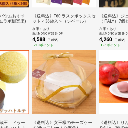
バウムおすす
《送料込》F60.ラスクボックスセ
《送料込》ジ
ムラボ樹楽里)
ット＜36袋入＞（シベール）
（ITALY）7
在庫：あり
在庫：あり
東北MONO WEB SHOP
東北MONO WEB SHO
4,588
4,260
円 (税込)
円 (税込)
210ポイント
195ポイント
蔵王 ドゥー
《送料込》女王様のチーズケー
《送料込》り
＆ザッハトル
キ(チョコレートな関係)
９個入（鴎の