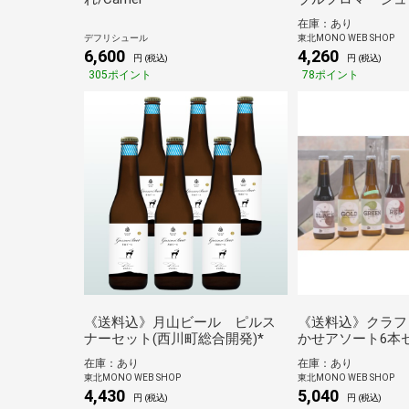
テセット(山田乳業
在庫：あり
デフリシュール
東北MONO WEB SHOP
6,600
4,260
円 (税込)
円 (税込)
305ポイント
78ポイント
《送料込》月山ビール ピルス
《送料込》クラフ
ナーセット(西川町総合開発)*
かせアソート6本
ジャパン）*
在庫：あり
在庫：あり
東北MONO WEB SHOP
東北MONO WEB SHOP
4,430
5,040
円 (税込)
円 (税込)