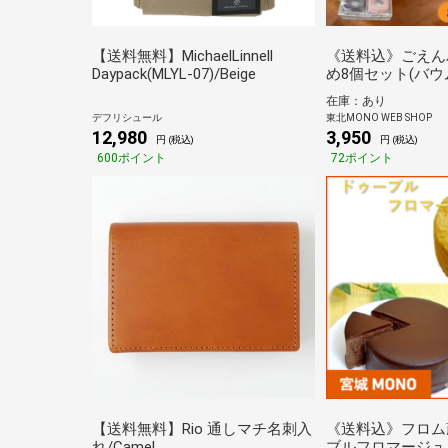
【送料無料】MichaelLinnell
《送料込》ごえん
Daypack(MLYL-07)/Beige
め8個セット(バウ
在庫：あり
デフリシュール
東北MONO WEB SHOP
12,980
3,950
円 (税込)
円 (税込)
600ポイント
72ポイント
【送料無料】Rio 通しマチ名刺入
《送料込》フロム
れ/Camel
ブルフロマージュ