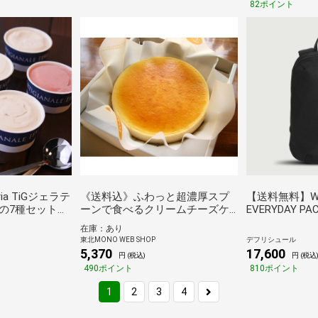
82ポイント
ia TiGジェラテ
《送料込》ふわっと超濃厚スプ
【送料無料】WEX
の7種セット
ーンで食べるクリームチーズケ
EVERYDAY PAC
ーキ６号（チロル）
CORDURA/BLA
在庫：あり
東北MONO WEB SHOP
デフリシュール
5,370
17,600
円 (税込)
円 (税込
490ポイント
810ポイント
1
2
3
4