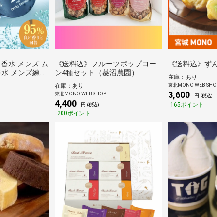
香水 メンズ ム
《送料込》フルーツポップコー
《送料込》ずん
香水 メンズ練り
ン4種セット（菱沼農園）
在庫：あり
モテ香水 フレグ
東北MONO WEB SHO
在庫：あり
フト 男性 男性
3,600
東北MONO WEB SHOP
円 (税込)
50代
4,400
165ポイント
円 (税込)
200ポイント