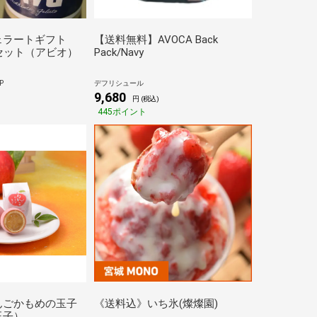
ェラートギフト
【送料無料】AVOCA Back
個セット（アビオ）
Pack/Navy
P
デフリシュール
9,680
円 (税込)
445ポイント
んごかもめの玉子
《送料込》いち氷(燦燦園)
玉子）