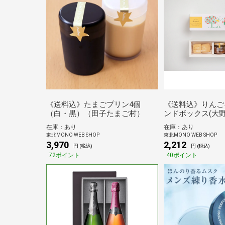
《送料込》たまごプリン4個
《送料込》りんご
（白・黒）（田子たまご村）
ンドボックス(大野
在庫：あり
在庫：あり
東北MONO WEB SHOP
東北MONO WEB SHOP
3,970
2,212
円 (税込)
円 (税込)
72ポイント
40ポイント