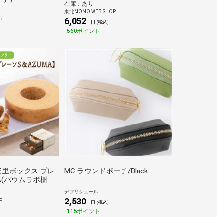
在庫：あり
東北MONO WEB SHOP
6,052
P
円 (税込)
560ポイント
里ボックス プレ
MC ラウンドポーチ/Black
A(バウムラボ樹楽
デフリシュール
2,530
P
円 (税込)
115ポイント