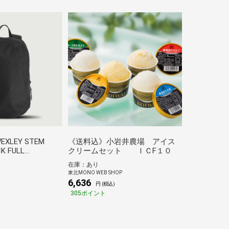
LEY STEM
《送料込》小岩井農場 アイス
K FULL
クリームセット ＩＣF１０
CK
在庫：あり
東北MONO WEB SHOP
6,636
)
円 (税込)
305ポイント