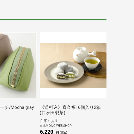
チ/Mocha gray
《送料込》喜久福16個入り2箱
(井ヶ田製茶)
在庫：あり
東北MONO WEB SHOP
6,220
円 (税込)