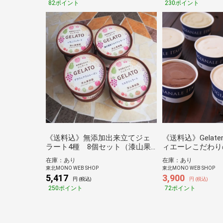
82ポイント
230ポイント
《送料込》無添加出来立てジェ
《送料込》Gelater
ラート4種 8個セット（漆山果
ィエーレこだわり
樹園）
（アビオ）
在庫：あり
在庫：あり
東北MONO WEB SHOP
東北MONO WEB SHOP
5,417
3,900
円 (税込)
円 (税込)
250ポイント
72ポイント