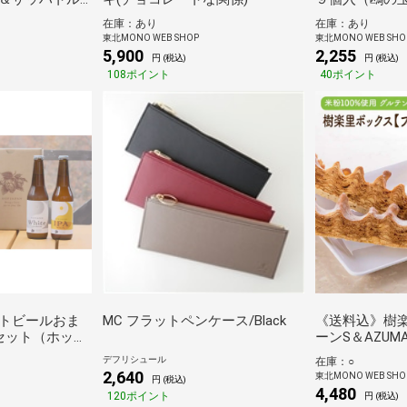
)
在庫：あり
在庫：あり
東北MONO WEB SHOP
東北MONO WEB SHO
5,900
2,255
円 (税込)
円 (税込)
108ポイント
40ポイント
トビールおま
MC フラットペンケース/Black
《送料込》樹楽
セット（ホップ
ーンS＆AZUM
里)
デフリシュール
在庫：○
2,640
東北MONO WEB SHO
円 (税込)
4,480
120ポイント
円 (税込)