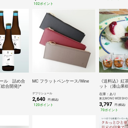
102ポイント
ール 詰め合
MC フラットペンケース/Wine
《送料込》紅
総合開発)*
ット（漆山果
デフリシュール
在庫：あり
2,640
東北MONO WEB SHO
円 (税込)
3,797
120ポイント
円 (税込)
70ポイント