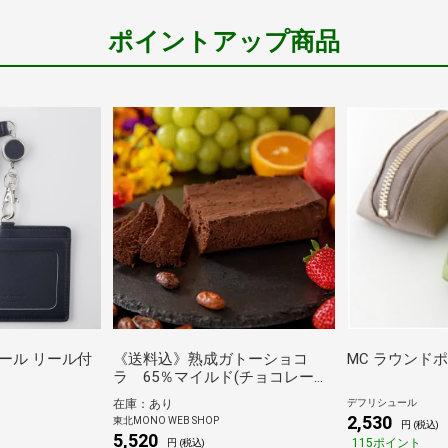
ポイントアップ商品
ール リール付
《送料込》熟成ガトーショコ
MC ラウンドポー
ラ 65％マイルド(チョコレート
な関係)
デフリシュール
在庫：あり
2,530
東北MONO WEB SHOP
円 (税込)
5,520
115ポイント
円 (税込)