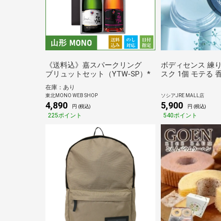
《送料込》嘉スパークリング
ボディセンス 練り
ブリュットセット（YTW‐SP）*
スク 1個 モテる 
香水 メンズ香水 
在庫：あり
ランス ボディ ギ
東北MONO WEB SHOP
ソシアJRE MALL店
用 持ち運び 40代 
4,890
5,900
円 (税込)
円 (税込)
225ポイント
540ポイント