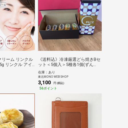
クリーム リンクル
《送料込》冷凍厳選どら焼きBセ
5g リンクル アイ
ット＜5個入＞5種各1個(ずん
クリーム 美容液 目
だ・ずんだチーズ・焼き芋・ご
在庫：あり
 しわ たるみ 保湿
ま・ラムレーズンバター)（どら
東北MONO WEB SHOP
代 50代 60代
焼き専門店まるごと）
3,100
円 (税込)
56ポイント