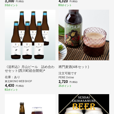
3,300
4,320
円 (税込)
円 (税込)
30ポイント
80ポイント
《送料込》月山ビール 詰め合わ
將門麦酒(4本セット)
せセット(西川町総合開発)*
注文可能です
在庫：あり
PERIE Online
2,720
東北MONO WEB SHOP
円 (税込)
4,430
25ポイント
円 (税込)
82ポイント