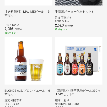
【送料無料】MAJIMEビール ６
手賀沼ポーター(4本セット)
本セット
注文可能です
PERIE Online
2,520
THE NIIGATA
円 (税込)
2,956
23ポイント
円 (税込)
135ポイント
BLONDE ALE/ブロンドエール 6
《送料込》猪苗代地ビール330ｍ
本セット
ｌ5本セット*
注文可能です
在庫：あり
PERIE Online
東北MONO WEB SHOP