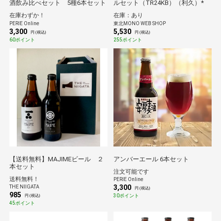
酒飲み比べセット 5種6本セット
ルセット（TR24KB）（利久）*
在庫わずか！
在庫：あり
PERIE Online
東北MONO WEB SHOP
3,300
5,530
円 (税込)
円 (税込)
60ポイント
255ポイント
【送料無料】MAJIMEビール ２
アンバーエール 6本セット
本セット
注文可能です
送料無料！
PERIE Online
3,300
THE NIIGATA
円 (税込)
985
30ポイント
円 (税込)
45ポイント