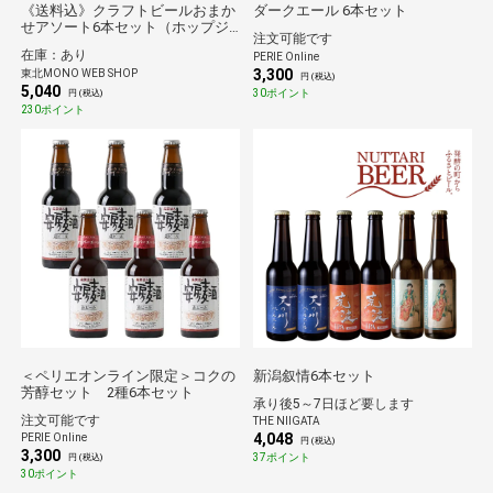
《送料込》クラフトビールおまか
ダークエール 6本セット
せアソート6本セット（ホップジ
注文可能です
ャパン）*
在庫：あり
PERIE Online
3,300
東北MONO WEB SHOP
円 (税込)
5,040
30ポイント
円 (税込)
230ポイント
＜ペリエオンライン限定＞コクの
新潟叙情6本セット
芳醇セット 2種6本セット
承り後5～7日ほど要します
注文可能です
THE NIIGATA
4,048
PERIE Online
円 (税込)
3,300
37ポイント
円 (税込)
30ポイント