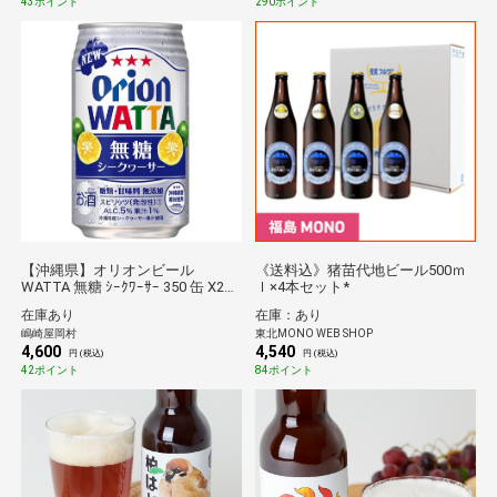
43ポイント
290ポイント
【沖縄県】オリオンビール
《送料込》猪苗代地ビール500ｍ
WATTA 無糖 ｼｰｸﾜｰｻｰ 350 缶 X24
ｌ×4本セット*
本
在庫あり
在庫：あり
嶋崎屋岡村
東北MONO WEB SHOP
4,600
4,540
円 (税込)
円 (税込)
42ポイント
84ポイント