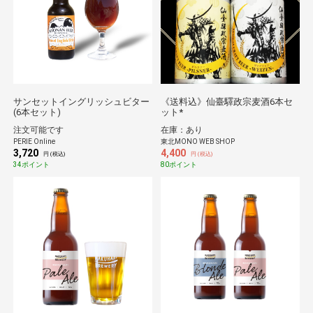
サンセットイングリッシュビター
《送料込》仙臺驛政宗麦酒6本セ
(6本セット)
ット*
注文可能です
在庫：あり
PERIE Online
東北MONO WEB SHOP
3,720
4,400
円 (税込)
円 (税込)
34ポイント
80ポイント