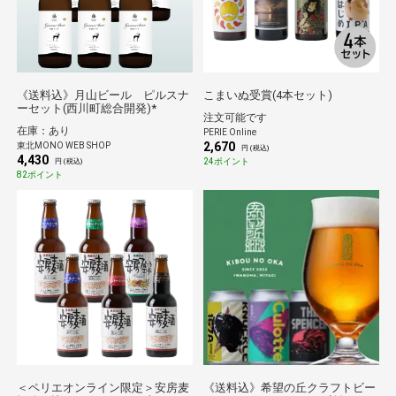
《送料込》月山ビール ピルスナ
こまいぬ受賞(4本セット)
ーセット(西川町総合開発)*
注文可能です
在庫：あり
PERIE Online
2,670
東北MONO WEB SHOP
円 (税込)
4,430
24ポイント
円 (税込)
82ポイント
＜ペリエオンライン限定＞安房麦
《送料込》希望の丘クラフトビー