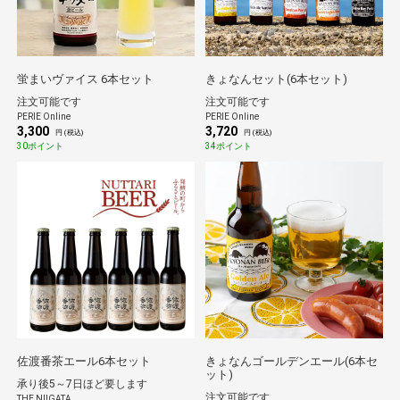
蛍まいヴァイス 6本セット
きょなんセット(6本セット)
注文可能です
注文可能です
PERIE Online
PERIE Online
3,300
3,720
円 (税込)
円 (税込)
30ポイント
34ポイント
佐渡番茶エール6本セット
きょなんゴールデンエール(6本セ
ット)
承り後5～7日ほど要します
注文可能です
THE NIIGATA