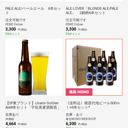
PALE ALE/ペールエール 6本セッ
ALE LOVER「BLONDE ALE/PALE
ト
ALE」 2銘柄6本セット
注文可能です
注文可能です
PERIE Online
PERIE Online
3,300
3,300
円 (税込)
円 (税込)
30ポイント
30ポイント
【伊東ブランド】Usami Golden
《送料込》猪苗代地ビール500ｍ
Ale8本セット「宇佐美麦酒製造」
ｌ×6本セット*
在庫あり
在庫：あり
伊湘箱
東北MONO WEB SHOP
4,664
6,300
円 (税込)
円 (税込)