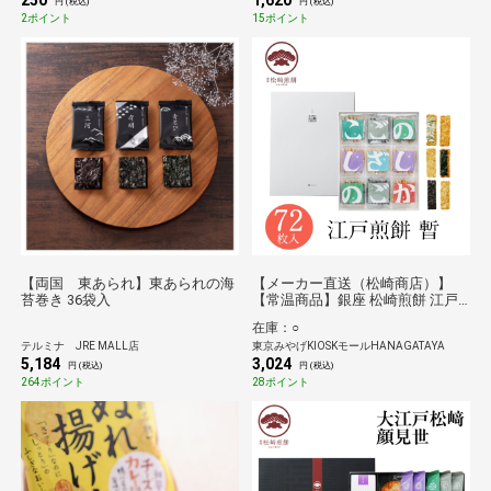
250
1,620
円 (税込)
円 (税込)
2ポイント
15ポイント
【両国 東あられ】東あられの海
【メーカー直送（松崎商店）】
苔巻き 36袋入
【常温商品】銀座 松崎煎餅 江戸
煎餅 暫 72枚入
在庫：○
テルミナ JRE MALL店
東京みやげKIOSKモールHANAGATAYA
5,184
3,024
円 (税込)
円 (税込)
264ポイント
28ポイント