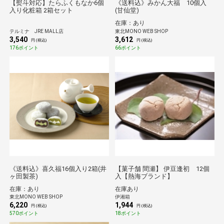
【熨斗対応】たらふくもなか6個
《送料込》みかん大福 10個入
入り化粧箱 2箱セット
(甘仙堂)
在庫：あり
テルミナ JRE MALL店
東北MONO WEB SHOP
3,540
3,612
円 (税込)
円 (税込)
176ポイント
66ポイント
《送料込》喜久福16個入り2箱(井
【菓子舗 間瀬】 伊豆逢初 12個
ヶ田製茶)
入【熱海ブランド】
在庫：あり
在庫あり
東北MONO WEB SHOP
伊湘箱
6,220
1,944
円 (税込)
円 (税込)
570ポイント
18ポイント