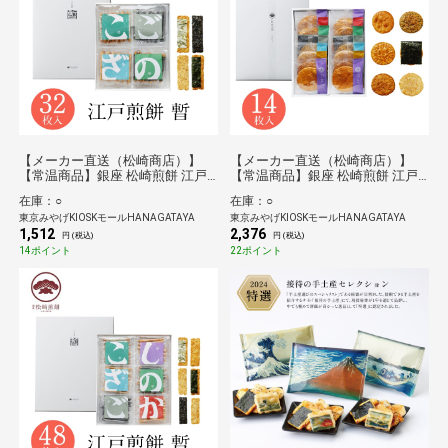
【メーカー直送（松崎商店）】
【メーカー直送（松崎商店）】
【常温商品】銀座 松崎煎餅 江戸
【常温商品】銀座 松崎煎餅 江戸
煎餅 暫 32枚入
草加 本丸 14枚入
在庫：○
在庫：○
東京みやげKIOSKモールHANAGATAYA
東京みやげKIOSKモールHANAGATAYA
1,512
2,376
円 (税込)
円 (税込)
14ポイント
22ポイント