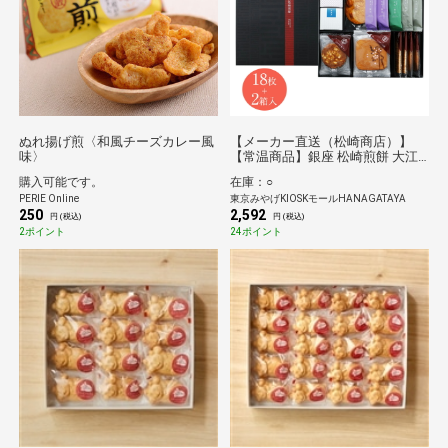
ぬれ揚げ煎〈和風チーズカレー風
【メーカー直送（松崎商店）】
味〉
【常温商品】銀座 松崎煎餅 大江
戸松崎 顔見世
購入可能です。
在庫：○
PERIE Online
東京みやげKIOSKモールHANAGATAYA
250
2,592
円 (税込)
円 (税込)
2ポイント
24ポイント