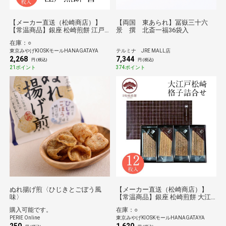
【メーカー直送（松崎商店）】
【両国 東あられ】冨嶽三十六
【常温商品】銀座 松崎煎餅 江戸
景 撰 北斎一福36袋入
煎餅 暫 48枚入
在庫：○
東京みやげKIOSKモールHANAGATAYA
テルミナ JRE MALL店
2,268
7,344
円 (税込)
円 (税込)
21ポイント
374ポイント
ぬれ揚げ煎〈ひじきとごぼう風
【メーカー直送（松崎商店）】
味〉
【常温商品】銀座 松崎煎餅 大江
戸松崎 格子詰合せ（格子・黒格
購入可能です。
在庫：○
子） 12枚入
PERIE Online
東京みやげKIOSKモールHANAGATAYA