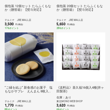
個包装 12個セット たらふくもな
個包装 20個セット たらふくもな
か（贈答箱）【熨斗対応】
か（贈答箱）【熨斗対応】
テルミナ JRE MALL店
テルミナ JRE MALL店
3,500
5,650
円 (税込)
円 (税込)
176ポイント
286ポイント
”ご縁を結ぶ” 新食感のお菓子 塩
《送料込》喜久福16個入4種(井ヶ
もなかサブレ えんまん 8枚入り
田製茶)
箱詰め
在庫：あり
テルミナ JRE MALL店
東北MONO WEB SHOP
1,770
3,620
円 (税込)
円 (税込)
88ポイント
66ポイント