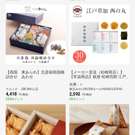
【両国 東あられ】北斎箱両国橋
【メーカー直送（松崎商店）】
詰合せ あわせ
【常温商品】銀座 松崎煎餅 江戸
草加 西の丸 30枚入
在庫：○
テルミナ JRE MALL店
東京みやげKIOSKモールHANAGATAYA
4,418
2,592
円 (税込)
円 (税込)
220ポイント
24ポイント