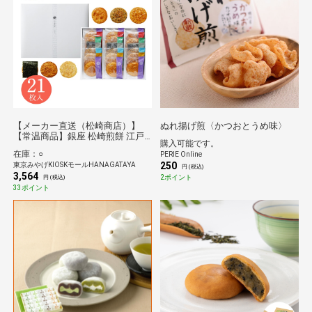
【メーカー直送（松崎商店）】
ぬれ揚げ煎〈かつおとうめ味〉
【常温商品】銀座 松崎煎餅 江戸
購入可能です。
草加 本丸 21枚入
在庫：○
PERIE Online
250
東京みやげKIOSKモールHANAGATAYA
円 (税込)
3,564
2ポイント
円 (税込)
33ポイント