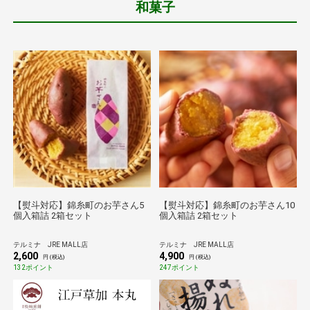
和菓子
【熨斗対応】錦糸町のお芋さん5
【熨斗対応】錦糸町のお芋さん10
個入箱詰 2箱セット
個入箱詰 2箱セット
テルミナ JRE MALL店
テルミナ JRE MALL店
2,600
4,900
円 (税込)
円 (税込)
132ポイント
247ポイント