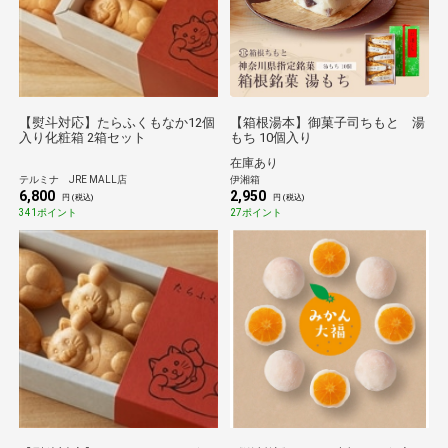
【熨斗対応】たらふくもなか12個
【箱根湯本】御菓子司ちもと 湯
入り化粧箱 2箱セット
もち 10個入り
在庫あり
テルミナ JRE MALL店
伊湘箱
6,800
2,950
円 (税込)
円 (税込)
341ポイント
27ポイント