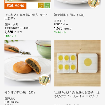
《送料込》喜久福20個入り(井ヶ
袖ケ浦御茶乃味（1箱）
田製茶)
在庫あり
在庫：あり
PERIE Online
1,670
東北MONO WEB SHOP
円 (税込)
4,220
15ポイント
円 (税込)
78ポイント
袖ケ浦御茶乃味（2箱）
”ご縁を結ぶ” 新食感のお菓子 塩
もなかサブレ えんまん 18枚入り
在庫あり
箱詰め
PERIE Online