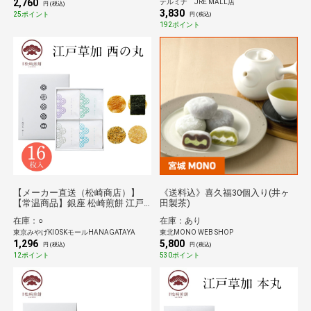
2,760
テルミナ JRE MALL店
円 (税込)
3,830
25ポイント
円 (税込)
192ポイント
【メーカー直送（松崎商店）】
《送料込》喜久福30個入り(井ヶ
【常温商品】銀座 松崎煎餅 江戸
田製茶)
草加 西の丸 16枚入
在庫：○
在庫：あり
東京みやげKIOSKモールHANAGATAYA
東北MONO WEB SHOP
1,296
5,800
円 (税込)
円 (税込)
12ポイント
530ポイント