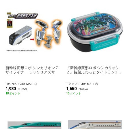
新幹線変形ロボ シンカリオンＺ
『新幹線変形ロボ シンカリオン
ザイライナー Ｅ３５３アズサ
Ｚ』抗菌ふわっとタイトランチ
360ml
TRAINIART JRE MALL店
TRAINIART JRE MALL店
1,980
1,650
円 (税込)
円 (税込)
18ポイント
15ポイント