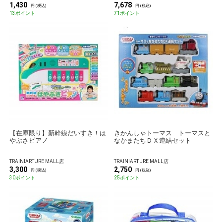
1,430
7,678
円 (税込)
円 (税込)
13ポイント
71ポイント
【在庫限り】新幹線だいすき！は
きかんしゃトーマス トーマスと
やぶさピアノ
なかまたちＤＸ連結セット
TRAINIART JRE MALL店
TRAINIART JRE MALL店
3,300
2,750
円 (税込)
円 (税込)
30ポイント
25ポイント