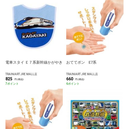
電車スタイ Ｅ７系新幹線かがやき
おててポン E7系
TRAINIART JRE MALL店
TRAINIART JRE MALL店
825
660
円 (税込)
円 (税込)
7ポイント
6ポイント