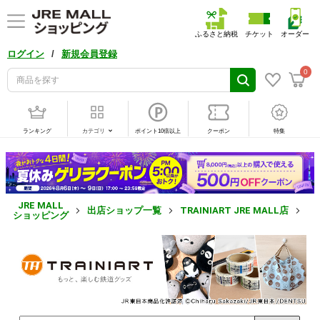
ふるさと納税
チケット
オーダー
/
ログイン
新規会員登録
0
ランキング
カテゴリ
ポイント10倍以上
クーポン
特集
JRE MALL
出店ショップ一覧
TRAINIART JRE MALL店
と
ショッピング