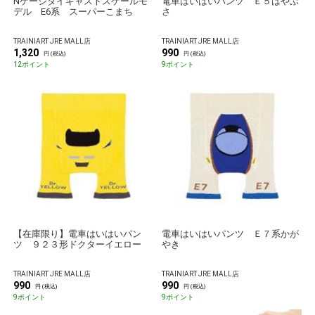
Nゲージダイキャストスケールモ
電車はいはいパンツ Ｅ５はやぶ
デル E6系 スーパーこまち
さ
TRAINIART JRE MALL店
TRAINIART JRE MALL店
1,320
990
円 (税込)
円 (税込)
12ポイント
9ポイント
【在庫限り】電車はいはいパン
電車はいはいパンツ Ｅ７系かが
ツ ９２３形ドクターイエロー
やき
TRAINIART JRE MALL店
TRAINIART JRE MALL店
990
990
円 (税込)
円 (税込)
9ポイント
9ポイント