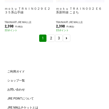
ｍｏｋｕ ＴＲＡＩＮ０２９ Ｅ２
ｍｏｋｕ ＴＲＡＩＮ００２ Ｅ６
３５系山手線
系新幹線 こまち
TRAINIART JRE MALL店
TRAINIART JRE MALL店
2,398
2,398
円 (税込)
円 (税込)
22ポイント
22ポイント
1
2
3
ご利用ガイド
ショップ一覧
お問い合わせ
JRE POINTについて
JRE MALLチケットとは