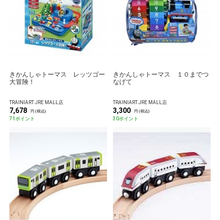
きかんしゃトーマス レッツゴー
きかんしゃトーマス １０までつ
大冒険！
なげて
TRAINIART JRE MALL店
TRAINIART JRE MALL店
7,678
3,300
円 (税込)
円 (税込)
71ポイント
30ポイント