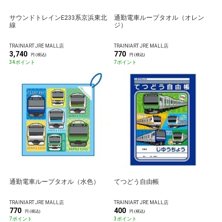
サウンドトレインE233系京浜東北
通勤電車ループタオル（オレン
線
ジ）
TRAINIART JRE MALL店
TRAINIART JRE MALL店
3,740
770
円 (税込)
円 (税込)
34ポイント
7ポイント
通勤電車ループタオル（水色）
てつどう自由帳
TRAINIART JRE MALL店
TRAINIART JRE MALL店
770
400
円 (税込)
円 (税込)
7ポイント
3ポイント