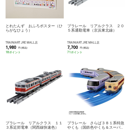
とれたんず おふろポスター（ひ
プラレール リアルクラス ２０
らがなひょう）
５系通勤電車（京浜東北線）
TRAINIART JRE MALL店
TRAINIART JRE MALL店
1,980
7,700
円 (税込)
円 (税込)
18ポイント
71ポイント
プラレール リアルクラス １１
プラレール さらば３８１系特急
３系近郊電車（関西線快速色）
やくも（国鉄色やくも＆スーパー