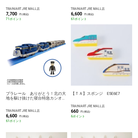
やくも色）
TRAINIART JRE MALL店
TRAINIART JRE MALL店
7,700
6,600
円 (税込)
円 (税込)
71ポイント
61ポイント
プラレール ありがとう！北の大
【ＴＡ】スポンジ E5E6E7
地を駆け抜けた寝台特急カシオペ
ア
TRAINIART JRE MALL店
660
TRAINIART JRE MALL店
円 (税込)
6,600
6ポイント
円 (税込)
61ポイント