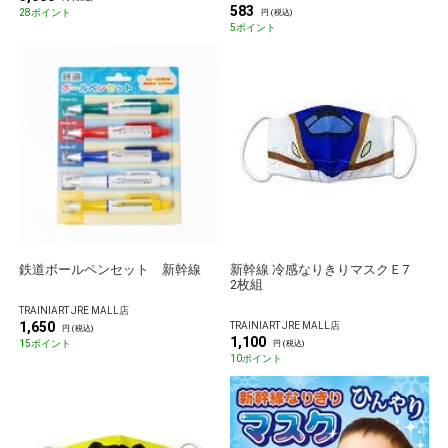
583
28ポイント
円 (税込)
5ポイント
鉄道ボールペンセット 新幹線
新幹線 冷感なりきりマスクＥ7
2枚組
TRAINIART JRE MALL店
1,650
TRAINIART JRE MALL店
円 (税込)
1,100
15ポイント
円 (税込)
10ポイント