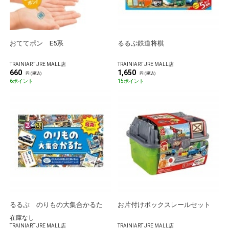
おててポン E5系
るるぶ鉄道将棋
TRAINIART JRE MALL店
TRAINIART JRE MALL店
660
1,650
円 (税込)
円 (税込)
6ポイント
15ポイント
るるぶ のりもの大集合かるた
お片付けボックスレールセット
在庫なし
TRAINIART JRE MALL店
TRAINIART JRE MALL店