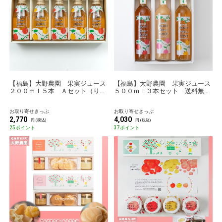
【福島】大野農園 果実ジュース
【福島】大野農園 果実ジュース
２００ｍｌ５本 Ａセット（りん
５００ｍｌ３本セット 送料無料
ご３本、なし×りんご２本） 送
【のものセレクション】
料無料【のものセレクション】
お取り寄せきっぷ
お取り寄せきっぷ
2,770
4,030
円 (税込)
円 (税込)
25ポイント
37ポイント