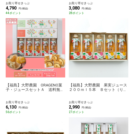
お取り寄せきっぷ
お取り寄せきっぷ
4,790
3,080
円 (税込)
円 (税込)
44ポイント
28ポイント
【福島】大野農園 ORAGENO菓
【福島】大野農園 果実ジュース
子・ジュースセットＡ 送料無料
２００ｍｌ５本 Ｂセット（りん
【のものセレクション】
ご２本、なし×りんご２本、もも
１本） 送料無料【のものセレク
お取り寄せきっぷ
お取り寄せきっぷ
ション】
6,130
2,990
円 (税込)
円 (税込)
56ポイント
27ポイント