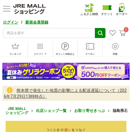
ふるさと納税
チケット
オーダー
/
ログイン
新規会員登録
0
ランキング
カテゴリ
ポイント10倍以上
クーポン
特集
熊本県で発生した地震の影響による配送遅延について（202
6年7月29日13時時点）
JRE MALL
出店ショップ一覧
お取り寄せきっぷ
福島県石川
ショッピング