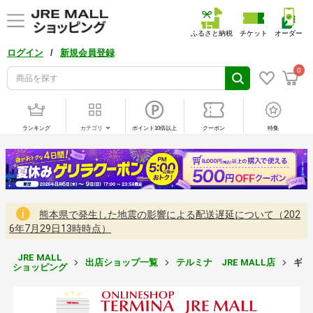
ふるさと納税
チケット
オーダー
/
ログイン
新規会員登録
0
ランキング
カテゴリ
ポイント10倍以上
クーポン
特集
熊本県で発生した地震の影響による配送遅延について（202
6年7月29日13時時点）
JRE MALL
出店ショップ一覧
テルミナ JRE MALL店
ギフ
ショッピング