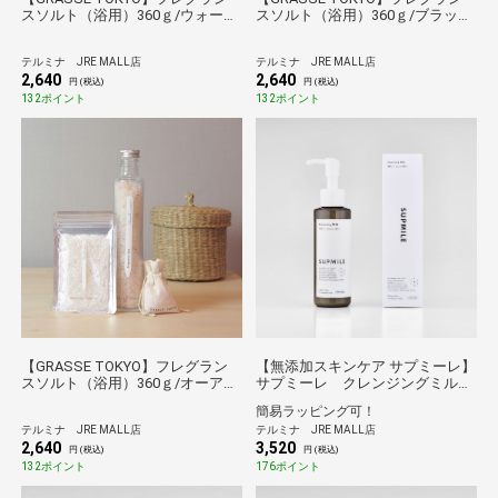
スソルト（浴用）360ｇ/ウォータ
スソルト（浴用）360ｇ/ブラック
ーリリー
カラント
テルミナ JRE MALL店
テルミナ JRE MALL店
2,640
2,640
円 (税込)
円 (税込)
132ポイント
132ポイント
【GRASSE TOKYO】フレグラン
【無添加スキンケア サプミーレ】
スソルト（浴用）360ｇ/オーアド
サプミーレ クレンジングミル
ミラブル
ク 120ml
簡易ラッピング可！
テルミナ JRE MALL店
テルミナ JRE MALL店
2,640
3,520
円 (税込)
円 (税込)
132ポイント
176ポイント