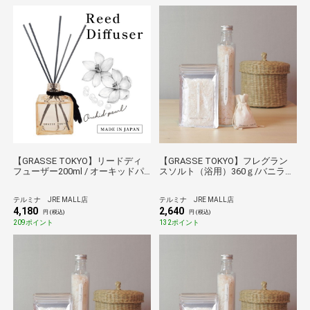
【GRASSE TOKYO】リードディ
【GRASSE TOKYO】フレグラン
フューザー200ml / オーキッドパ
スソルト（浴用）360ｇ/バニライ
ール
ンフュージョン
テルミナ JRE MALL店
テルミナ JRE MALL店
4,180
2,640
円 (税込)
円 (税込)
209ポイント
132ポイント