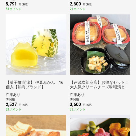
5,791
2,600
円 (税込)
円 (税込)
53ポイント
24ポイント
【菓子舗 間瀬】 伊豆みかん 16
【岸浅次郎商店】お得なセット！
個入【熱海ブランド】
大人気クリームチーズ味噌漬と旬
のお漬物おまかせセット
在庫あり
在庫あり
伊湘箱
伊湘箱
2,527
3,600
円 (税込)
円 (税込)
23ポイント
33ポイント