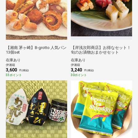
【湘南 茅ヶ崎】B-grotto 人気パン
【岸浅次郎商店】お得なセット！
13個set
旬のお漬物おまかせセット
在庫あり
在庫あり
伊湘箱
伊湘箱
3,600
3,240
円 (税込)
円 (税込)
33ポイント
30ポイント