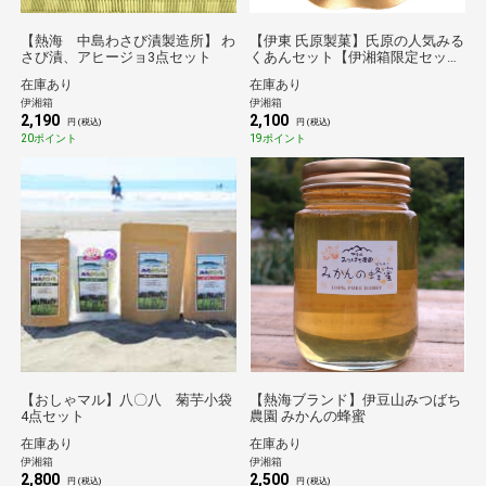
【熱海 中島わさび漬製造所】 わ
【伊東 氏原製菓】氏原の人気みる
さび漬、アヒージョ3点セット
くあんセット【伊湘箱限定セッ
ト】
在庫あり
在庫あり
伊湘箱
伊湘箱
2,190
2,100
円 (税込)
円 (税込)
20ポイント
19ポイント
【おしゃマル】八〇八 菊芋小袋
【熱海ブランド】伊豆山みつばち
4点セット
農園 みかんの蜂蜜
在庫あり
在庫あり
伊湘箱
伊湘箱
2,800
2,500
円 (税込)
円 (税込)