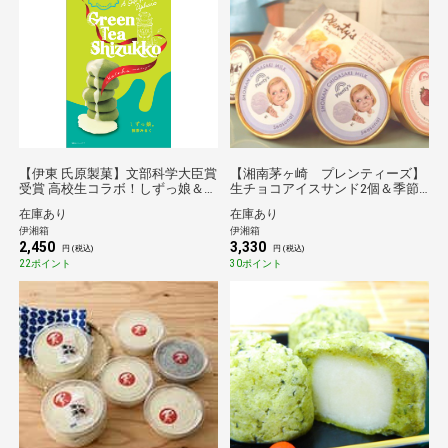
【伊東 氏原製菓】文部科学大臣賞
【湘南茅ヶ崎 プレンティーズ】
受賞 高校生コラボ！しずっ娘＆ニ
生チョコアイスサンド2個＆季節
ューサマー【伊湘箱限定セット】
アイス4個【伊湘箱限定】
在庫あり
在庫あり
伊湘箱
伊湘箱
2,450
3,330
円 (税込)
円 (税込)
22ポイント
30ポイント