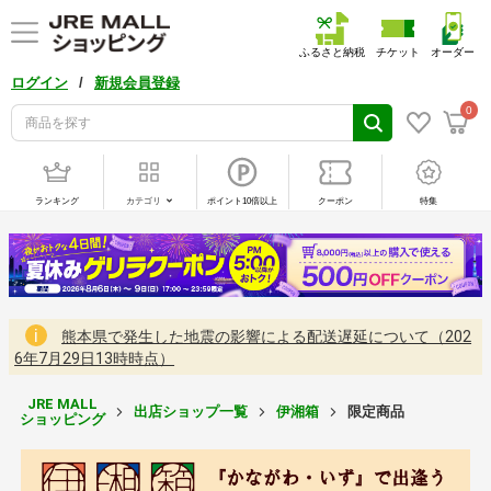
ふるさと納税
チケット
オーダー
/
ログイン
新規会員登録
0
ランキング
カテゴリ
ポイント10倍以上
クーポン
特集
熊本県で発生した地震の影響による配送遅延について（202
6年7月29日13時時点）
JRE MALL
出店ショップ一覧
伊湘箱
限定商品
ショッピング