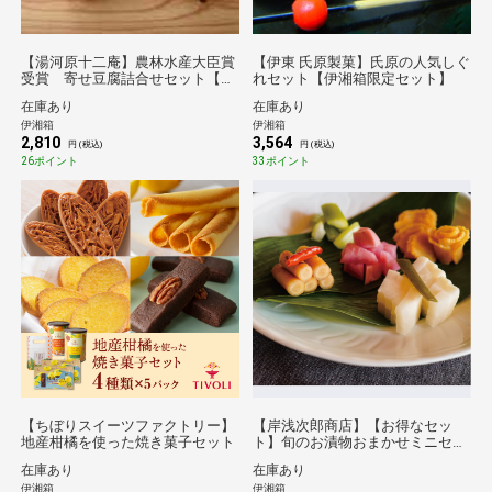
【湯河原十二庵】農林水産大臣賞
【伊東 氏原製菓】氏原の人気しぐ
受賞 寄せ豆腐詰合せセット【伊
れセット【伊湘箱限定セット】
湘箱限定】
在庫あり
在庫あり
伊湘箱
伊湘箱
2,810
3,564
円 (税込)
円 (税込)
26ポイント
33ポイント
【ちぼりスイーツファクトリー】
【岸浅次郎商店】【お得なセッ
地産柑橘を使った焼き菓子セット
ト】旬のお漬物おまかせミニセッ
ト
在庫あり
在庫あり
伊湘箱
伊湘箱