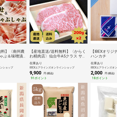
無料】〈南州農
【産地直送/送料無料】〈からく
【IBEXオリジ
ゃぶ＆味噌漬
わ精肉店〉仙台牛A5クラス サー
ハンカチ
ロインステーキ（200g×2）
在庫あり
在庫あり
インショップ
IBEXエアラインズオンラインショップ
IBEXエアラインズオ
9,900
2,000
円 (税込)
円 (税込)
91ポイント
18ポイント