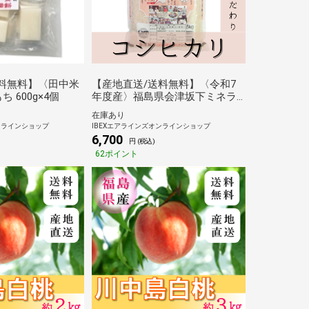
料無料】〈田中米
【産地直送/送料無料】〈令和7
 600g×4個
年度産〉福島県会津坂下ミネラ
ル研究会のコシヒカリ（5kg）
在庫あり
ンラインショップ
IBEXエアラインズオンラインショップ
6,700
円 (税込)
62ポイント