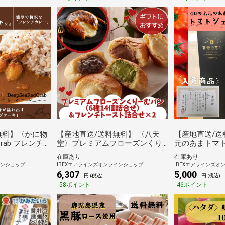
無料】〈かに物
【産地直送/送料無料】 〈八天
【産地直送/送
Crab フレンチ
堂〉プレミアムフローズンくり
元のあまトマ
ーキ
ーむパン・フレンチトースト詰
（トマトジュース
在庫あり
在庫あり
合せ
インショップ
IBEXエアラインズオンラインショップ
IBEXエアラインズオ
6,307
5,000
円 (税込)
円 (税込)
58ポイント
46ポイント