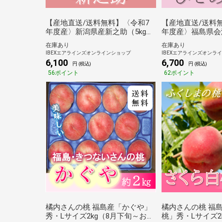
【産地直送/送料無料】〈令和7
【産地直送/送料
年度産〉新潟県産新之助（5kg）
年度産〉福島県会
《田中米穀》
ル研究会のひとめ
在庫あり
在庫あり
IBEXエアラインズオンラインショップ
IBEXエアラインズオンラ
6,100
6,700
円 (税込)
円 (税込)
56ポイント
62ポイント
橘内さんの桃 福島産「かぐや」
橘内さんの桃 福
秀・Lサイズ2kg（8月下旬～お届
桃」秀・Lサイズ2