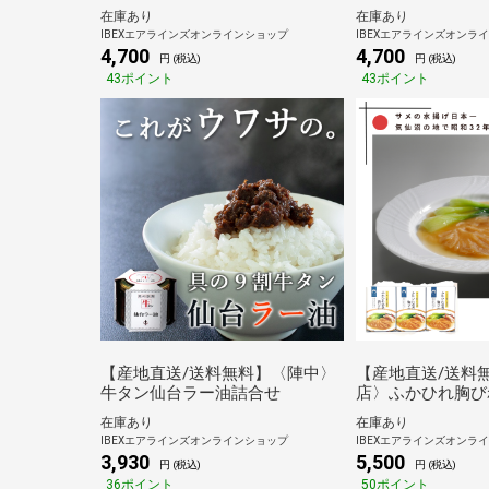
け） 【産地直送/送料無料】
お届け）【産地直
在庫あり
在庫あり
IBEXエアラインズオンラインショップ
IBEXエアラインズオンラ
4,700
4,700
円 (税込)
円 (税込)
43ポイント
43ポイント
【産地直送/送料無料】〈陣中〉
【産地直送/送料
牛タン仙台ラー油詰合せ
店〉ふかひれ胸びれ
箱
在庫あり
在庫あり
IBEXエアラインズオンラインショップ
IBEXエアラインズオンラ
3,930
5,500
円 (税込)
円 (税込)
36ポイント
50ポイント