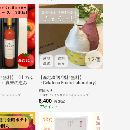
料無料】〈山のふ
【産地直送/送料無料】
ト〉真朱の恵み
〈Gelateria Fruits Laboratory〉
）500ml
宮城ジェラート&季節のソルベセ
在庫あり
ット
ンラインショップ
IBEXエアラインズオンラインショップ
8,400
円 (税込)
77ポイント