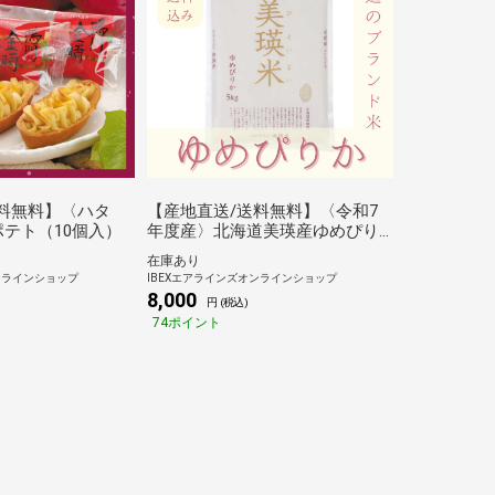
料無料】〈ハタ
【産地直送/送料無料】〈令和7
テト（10個入）
年度産〉北海道美瑛産ゆめぴり
か（5kg）
在庫あり
ンラインショップ
IBEXエアラインズオンラインショップ
8,000
円 (税込)
74ポイント