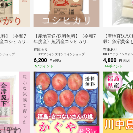
無料】〈令和7
【産地直送/送料無料】〈令和7
【産地直送/送
産コシヒカリ
年度産〉魚沼産コシヒカリ
穀〉魚沼黄金もち
穀》
（5kg）《田中米穀》
在庫あり
在庫あり
インショップ
IBEXエアラインズオンラインショップ
IBEXエアラインズオ
6,200
4,800
円 (税込)
円 (税込)
57ポイント
44ポイント