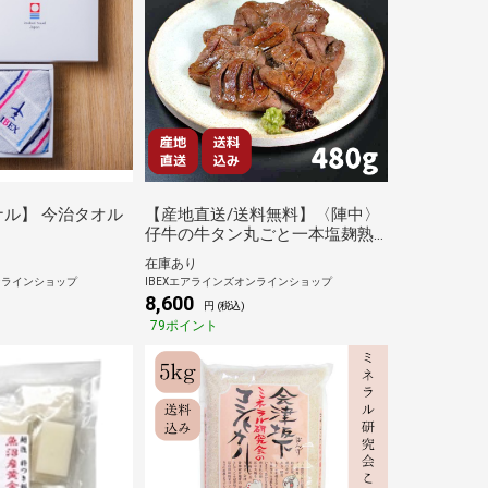
ナル】 今治タオル
【産地直送/送料無料】〈陣中〉
仔牛の牛タン丸ごと一本塩麹熟
成 480g
在庫あり
ンラインショップ
IBEXエアラインズオンラインショップ
8,600
円 (税込)
79ポイント