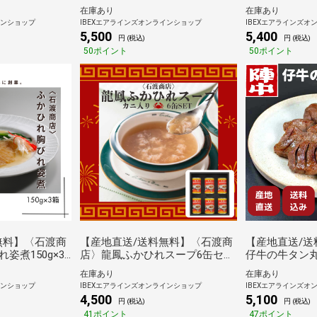
送/送料無料】
お届け）【産地直送/送料無料】
ケーキセット
在庫あり
在庫あり
インショップ
IBEXエアラインズオンラインショップ
IBEXエアラインズオ
5,500
5,400
円 (税込)
円 (税込)
50ポイント
50ポイント
無料】〈石渡商
【産地直送/送料無料】〈石渡商
【産地直送/送
姿煮150g×3
店〉龍鳳ふかひれスープ6缶セッ
仔牛の牛タン
ト
成 240g
在庫あり
在庫あり
インショップ
IBEXエアラインズオンラインショップ
IBEXエアラインズオ
4,500
5,100
円 (税込)
円 (税込)
41ポイント
47ポイント