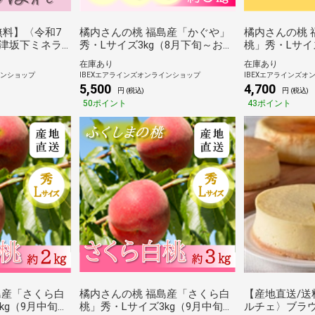
無料】〈令和7
橘内さんの桃 福島産「かぐや」
橘内さんの桃 
津坂下ミネラ
秀・Lサイズ3kg（8月下旬～お届
桃」秀・Lサイ
ぼれ（5kg）
け）【産地直送/送料無料】
お届け）【産地
在庫あり
在庫あり
インショップ
IBEXエアラインズオンラインショップ
IBEXエアラインズオ
5,500
4,700
円 (税込)
円 (税込)
50ポイント
43ポイント
島産「さくら白
橘内さんの桃 福島産「さくら白
【産地直送/送
kg（9月中旬～
桃」秀・Lサイズ3kg（9月中旬～
ルチェ〉ブラ