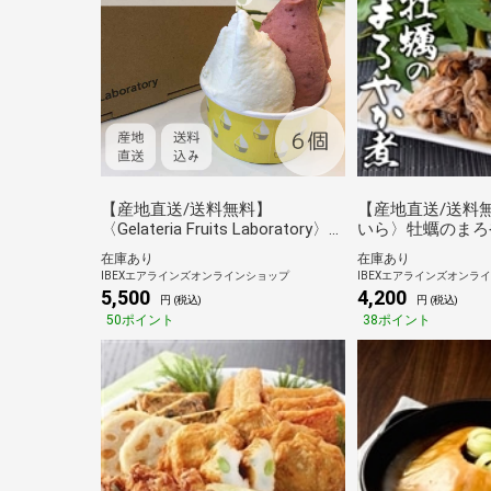
【産地直送/送料無料】
【産地直送/送料
〈Gelateria Fruits Laboratory〉
いら〉牡蠣のまろ
宮城ジェラートセット
（130g×３）
在庫あり
在庫あり
IBEXエアラインズオンラインショップ
IBEXエアラインズオンラ
5,500
4,200
円 (税込)
円 (税込)
50ポイント
38ポイント