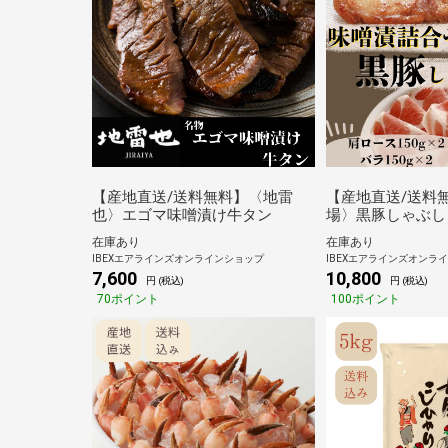
【産地直送/送料無料】〈地雷
【産地直送/送料
也〉エゴマ味噌漬け牛タン
場〉黒豚しゃぶし
詰合せ
在庫あり
在庫あり
IBEXエアラインズオンラインショップ
IBEXエアラインズオンラ
7,600
10,800
円 (税込)
円 (税込)
70ポイント
100ポイント