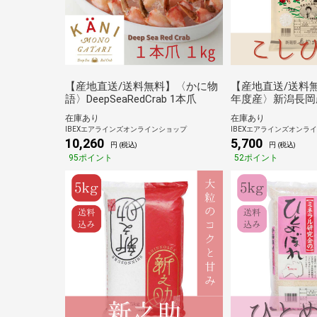
【産地直送/送料無料】〈かに物
【産地直送/送料
語〉DeepSeaRedCrab 1本爪
年度産〉新潟長岡
（5kg）《田中米
在庫あり
在庫あり
IBEXエアラインズオンラインショップ
IBEXエアラインズオンラ
10,260
5,700
円 (税込)
円 (税込)
95ポイント
52ポイント