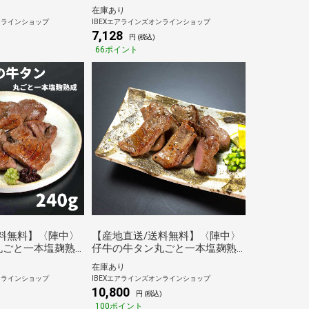
在庫あり
ンラインショップ
IBEXエアラインズオンラインショップ
7,128
円 (税込)
66ポイント
料無料】〈陣中〉
【産地直送/送料無料】〈陣中〉
丸ごと一本塩麹熟
仔牛の牛タン丸ごと一本塩麹熟
成 620g
在庫あり
ンラインショップ
IBEXエアラインズオンラインショップ
10,800
円 (税込)
100ポイント