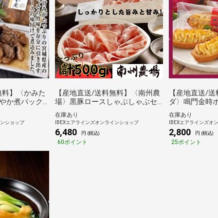
無料】〈かみた
【産地直送/送料無料】〈南州農
【産地直送/送
やか煮パック
場〉黒豚ロースしゃぶしゃぶセ
ダ〉鳴門金時ポ
ット
在庫あり
在庫あり
インショップ
IBEXエアラインズオンラインショップ
IBEXエアラインズオ
6,480
2,800
円 (税込)
円 (税込)
60ポイント
25ポイント