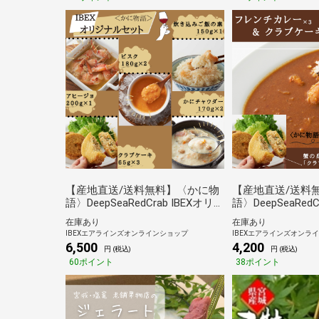
【産地直送/送料無料】〈かに物
【産地直送/送料
語〉DeepSeaRedCrab IBEXオリ
語〉DeepSeaRed
ジナルセット
カレー&クラブケ
在庫あり
在庫あり
IBEXエアラインズオンラインショップ
IBEXエアラインズオンラ
6,500
4,200
円 (税込)
円 (税込)
60ポイント
38ポイント