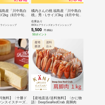
福島産「川中島白
橘内さんの桃 福島産「川中島白
ズ2kg（8月中旬～
桃」秀・Lサイズ3kg（8月中旬～
直送/送料無料】
お届け）【産地直送/送料無料】
在庫あり
ンラインショップ
IBEXエアラインズオンラインショップ
5,500
円 (税込)
50ポイント
料無料】〈十勝ド
【産地直送/送料無料】〈かに物
ウンスイスチーズ
語〉DeepSeaRedCrab 肩脚肉