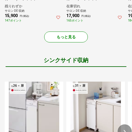
残りわずか
在庫切れ
在
サロン DE 収納
サロン DE 収納
サ
15,900
17,900
1
円 (税込)
円 (税込)
147ポイント
165ポイント
1
もっと見る
シンクサイド収納