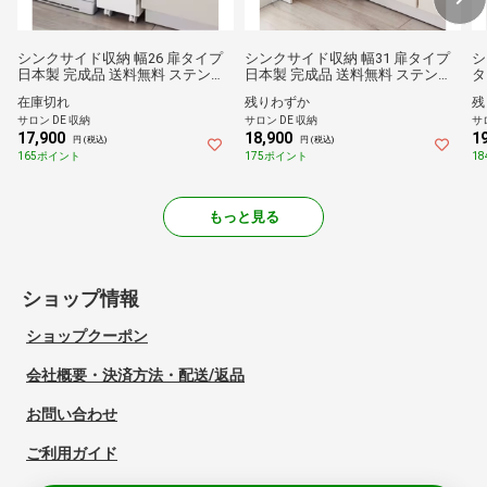
シンクサイド収納 幅26 扉タイプ
シンクサイド収納 幅31 扉タイプ
シ
日本製 完成品 送料無料 ステンレ
日本製 完成品 送料無料 ステンレ
タ
ス天板 スライドテーブル キャス
ス天板 スライドテーブル キャス
テ
在庫切れ
残りわずか
残
ター付き コンセント付き ワゴン
ター付き コンセント付き ワゴン
キ
サロン DE 収納
サロン DE 収納
サ
すきま キッチン収納
すきま キッチン収納
ワ
17,900
18,900
1
円 (税込)
円 (税込)
165ポイント
175ポイント
1
もっと見る
ショップ情報
ショップクーポン
会社概要・決済方法・配送/返品
お問い合わせ
ご利用ガイド