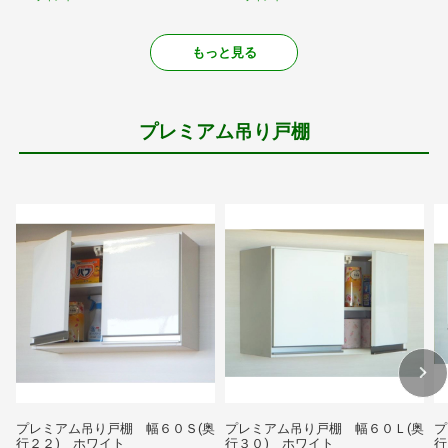
もっと見る
プレミアム吊り戸棚
プレミアム吊り戸棚 幅６０Ｓ(奥
プレミアム吊り戸棚 幅６０Ｌ(奥
プ
行２２) ホワイト
行３０) ホワイト
行