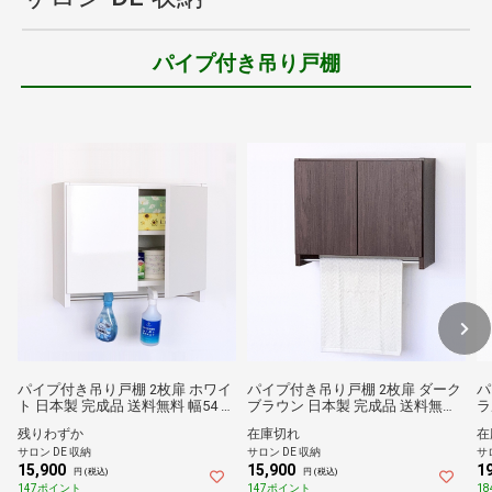
パイプ付き吊り戸棚
パイプ付き吊り戸棚 2枚扉 ホワイ
パイプ付き吊り戸棚 2枚扉 ダーク
パ
ト 日本製 完成品 送料無料 幅54 薄
ブラウン 日本製 完成品 送料無料
ラ
型 木製 吊戸棚 壁面収納 ハンガー
幅54 薄型 木製 吊戸棚 壁面収納 ハ
木
残りわずか
在庫切れ
在
バー 物干し トイレ収納 ランドリ
ンガーバー 物干し トイレ収納 ラ
ー
サロン DE 収納
サロン DE 収納
サ
ー収納 洗面所収納 脱衣所収納
ンドリー収納 洗面所収納 脱衣所
収
15,900
15,900
1
収納
円 (税込)
円 (税込)
147ポイント
147ポイント
1