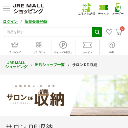
ふるさと納税
チケット
オーダー
/
ログイン
新規会員登録
0
ランキング
カテゴリ
ポイント10倍以上
クーポン
特集
JRE MALL
出店ショップ一覧
サロン DE 収納
ショッピング
サロン DE 収納