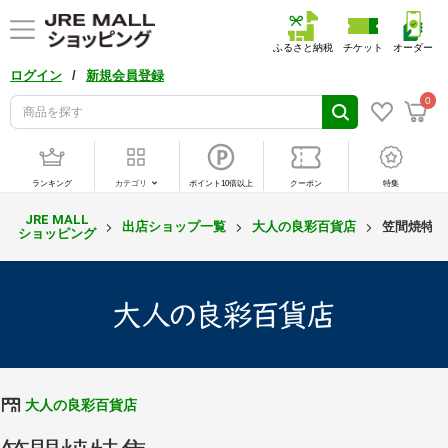
ふるさと納税
チケット
オーダー
/
ログイン
新規会員登録
0
ランキング
カテゴリ
ポイント10倍以上
クーポン
特集
JRE MALL
出店ショップ一覧
大人の良彩百貨店
笠間焼特集
ショッピング
大人の良彩百貨店