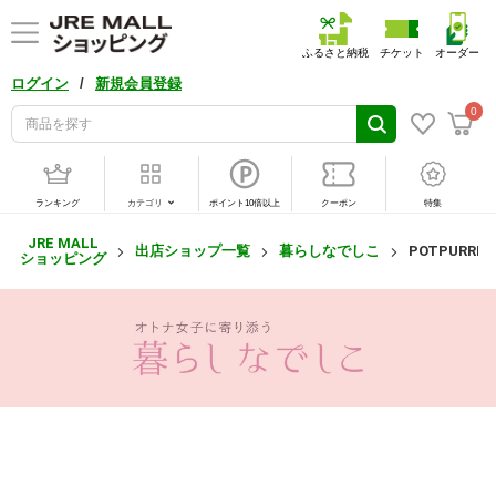
ふるさと納税
チケット
オーダー
/
ログイン
新規会員登録
0
ランキング
カテゴリ
ポイント10倍以上
クーポン
特集
JRE MALL
出店ショップ一覧
暮らしなでしこ
POTPURRI
ショッピング