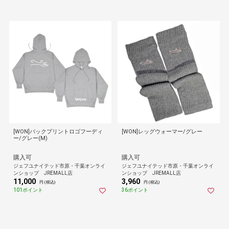
[WON]バックプリントロゴフーディ
[WON]レッグウォーマー/グレー
ー/グレー(M)
購入可
購入可
ジェフユナイテッド市原・千葉オンライ
ジェフユナイテッド市原・千葉オンライ
ンショップ JREMALL店
ンショップ JREMALL店
11,000
3,960
円 (税込)
円 (税込)
101ポイント
36ポイント