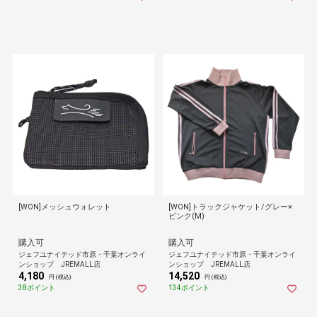
[WON]メッシュウォレット
[WON]トラックジャケット/グレー×
ピンク(M)
購入可
購入可
ジェフユナイテッド市原・千葉オンライ
ジェフユナイテッド市原・千葉オンライ
ンショップ JREMALL店
ンショップ JREMALL店
4,180
14,520
円 (税込)
円 (税込)
38ポイント
134ポイント