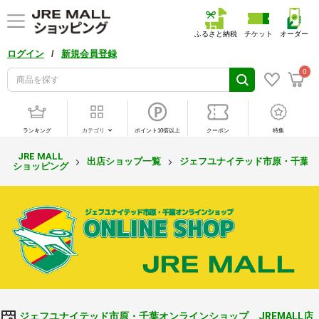
ふるさと納税
チケット
オーダー
/
ログイン
新規会員登録
0
ランキング
カテゴリ
ポイント10倍以上
クーポン
特集
JRE MALL
出店ショップ一覧
ジェフユナイテッド市原・千葉オン
ショッピング
ジェフユナイテッド市原・千葉オンラインショップ JREMALL店