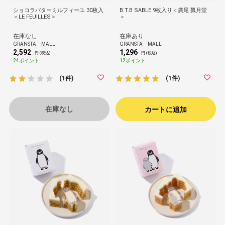
ショコラバターミルフィーユ 30枚入
B.T.B SABLE 9枚入り＜廣尾 瓢月堂
＜LE FEUILLES＞
＞
在庫なし
在庫あり
GRANSTA MALL
GRANSTA MALL
2,592
1,296
円 (税込)
円 (税込)
24ポイント
12ポイント
(1件)
(1件)
在庫なし
カートに追加