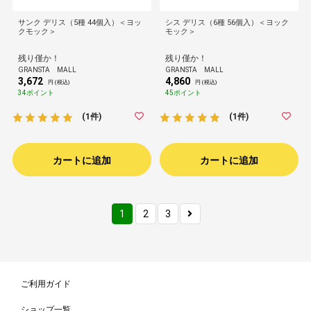
サンク デリス（5種 44個入）＜ヨッ
シス デリス（6種 56個入）＜ヨック
クモック＞
モック＞
残り僅か！
残り僅か！
GRANSTA MALL
GRANSTA MALL
3,672
4,860
円 (税込)
円 (税込)
34ポイント
45ポイント
(1件)
(1件)
カートに追加
カートに追加
1
2
3
ご利用ガイド
ショップ一覧