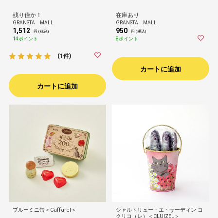
残り僅か！
在庫あり
GRANSTA MALL
GRANSTA MALL
1,512
950
円 (税込)
円 (税込)
14ポイント
8ポイント
(1件)
カートに追加
カートに追加
ブルーミニ缶＜Caffarel＞
シャルトリュー・エ・サーディン コ
クリコ（レ）＜CLUIZEL＞