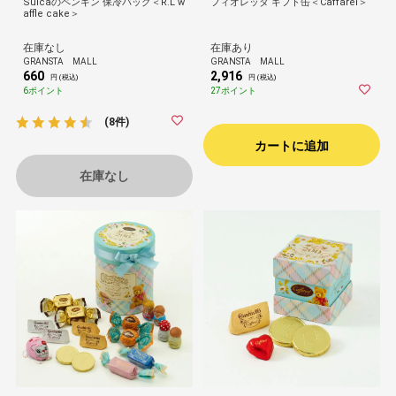
Suicaのペンギン 保冷バッグ＜R.L w
フィオレッタ ギフト缶＜Caffarel＞
affle cake＞
在庫なし
在庫あり
GRANSTA MALL
GRANSTA MALL
660
2,916
円 (税込)
円 (税込)
6ポイント
27ポイント
(8件)
カートに追加
在庫なし