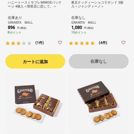
ハニートーストサブレMIMOEパッケ
東京ナッティーショコラサンド 5個
ージ 4個入＜喫茶店に恋して。＞
入＜ジャンディーノ＞
在庫あり
在庫なし
GRANSTA MALL
GRANSTA MALL
896
1,080
円 (税込)
円 (税込)
8ポイント
10ポイント
(1件)
(4件)
在庫なし
カートに追加