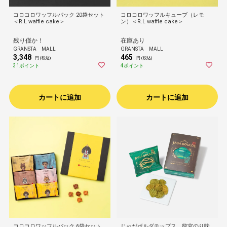
コロコロワッフルパック 20袋セット
コロコロワッフルキューブ（レモ
＜R.L waffle cake＞
ン）＜R.L waffle cake＞
残り僅か！
在庫あり
GRANSTA MALL
GRANSTA MALL
3,348
465
円 (税込)
円 (税込)
31ポイント
4ポイント
カートに追加
カートに追加
コロコロワッフルパック 6袋セット
じゃがボルダチップス 龍宮のり味