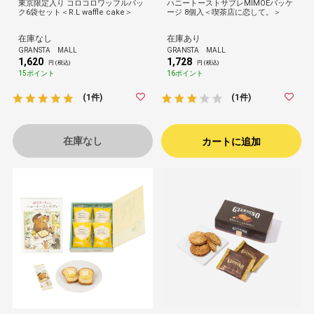
東京限定入り コロコロワッフルパッ
ハニートーストサブレMIMOEパッケ
ク6袋セット＜R.L waffle cake＞
ージ 8個入＜喫茶店に恋して。＞
在庫なし
在庫あり
GRANSTA MALL
GRANSTA MALL
1,620
1,728
円 (税込)
円 (税込)
15ポイント
16ポイント
(1件)
(1件)
在庫なし
カートに追加