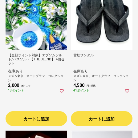
【全額ポイント対象】エプソムソル
雪駄サンダル
ト/バスソルト【THE BLEND】 4個セ
ット
在庫あり
在庫あり
メズム東京、オートグラフ コレクショ
メズム東京、オートグラフ コレクショ
ン
ン
2,000
4,500
ポイント
円 (税込)
18ポイント
41ポイント
カートに追加
カートに追加