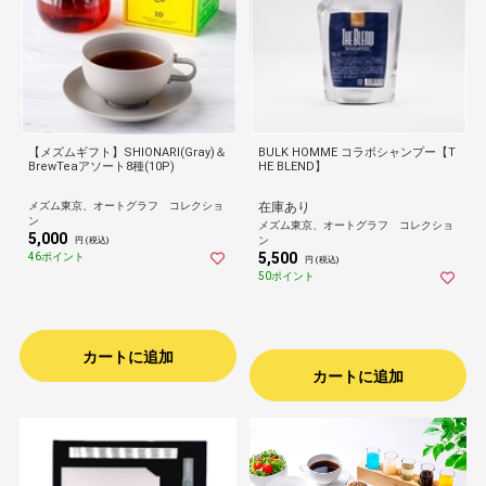
【メズムギフト】SHIONARI(Gray)＆
BULK HOMME コラボシャンプー【T
BrewTeaアソート8種(10P)
HE BLEND】
メズム東京、オートグラフ コレクショ
在庫あり
ン
メズム東京、オートグラフ コレクショ
5,000
ン
円 (税込)
5,500
46ポイント
円 (税込)
50ポイント
カートに追加
カートに追加