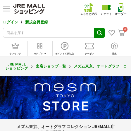
ふるさと納税
チケット
オーダー
/
ログイン
新規会員登録
0
ランキング
カテゴリ
ポイント10倍以上
クーポン
特集
JRE MALL
出店ショップ一覧
メズム東京、オートグラフ コレ
ショッピング
メズム東京、オートグラフ コレクション JREMALL店