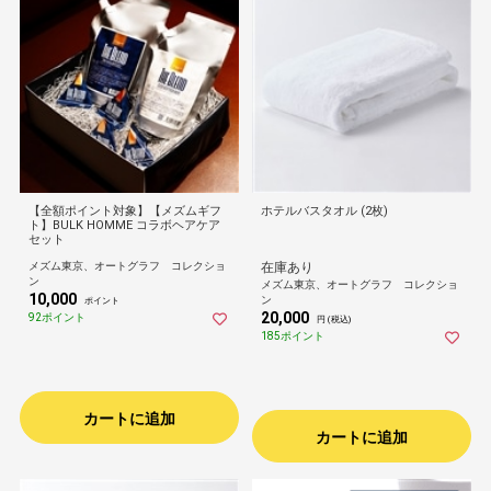
【全額ポイント対象】【メズムギフ
ホテルバスタオル (2枚)
ト】BULK HOMME コラボヘアケア
セット
メズム東京、オートグラフ コレクショ
在庫あり
ン
メズム東京、オートグラフ コレクショ
10,000
ン
ポイント
20,000
92ポイント
円 (税込)
185ポイント
カートに追加
カートに追加