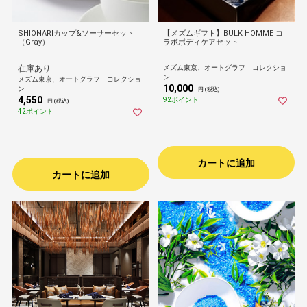
SHIONARIカップ&ソーサーセット
【メズムギフト】BULK HOMME コ
（Gray）
ラボボディケアセット
在庫あり
メズム東京、オートグラフ コレクショ
ン
メズム東京、オートグラフ コレクショ
10,000
ン
円 (税込)
4,550
92ポイント
円 (税込)
42ポイント
カートに追加
カートに追加