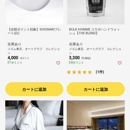
【全額ポイント対象】SHIONARIプレ
BULK HOMME コラボハンドウォッ
ート(白)
シュ【THE BLEND】
在庫あり
在庫あり
メズム東京、オートグラフ コレクショ
メズム東京、オートグラフ コレクショ
ン
ン
4,000
3,300
ポイント
円 (税込)
37ポイント
30ポイント
(1件)
カートに追加
カートに追加