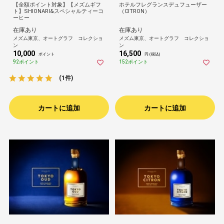
【全額ポイント対象】【メズムギフ
ホテルフレグランスデュフューザー
ト】SHIONARI&スペシャルティーコ
（CITRON）
ーヒー
在庫あり
在庫あり
メズム東京、オートグラフ コレクショ
メズム東京、オートグラフ コレクショ
ン
ン
10,000
16,500
ポイント
円 (税込)
92ポイント
152ポイント
(1件)
カートに追加
カートに追加