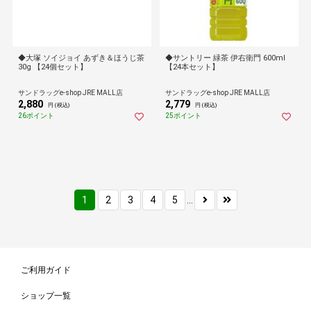
◆大塚 ソイジョイ あずき＆ほうじ茶
◆サントリー 緑茶 伊右衛門 600ml
30g 【24個セット】
【24本セット】
サンドラッグe-shop JRE MALL店
サンドラッグe-shop JRE MALL店
2,880
2,779
円 (税込)
円 (税込)
26ポイント
25ポイント
1
2
3
4
5
...
ご利用ガイド
ショップ一覧