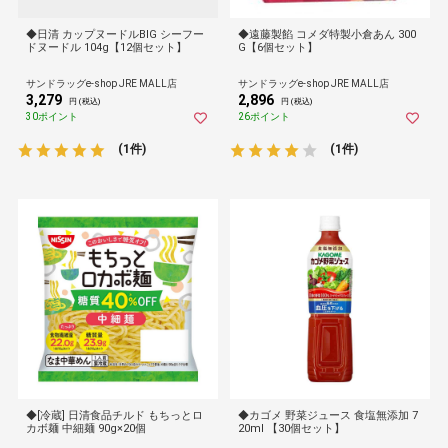
◆日清 カップヌードルBIG シーフー
◆遠藤製餡 コメダ特製小倉あん 300
ドヌードル 104g【12個セット】
G【6個セット】
サンドラッグe-shop JRE MALL店
サンドラッグe-shop JRE MALL店
3,279
2,896
円 (税込)
円 (税込)
30ポイント
26ポイント
(1件)
(1件)
◆[冷蔵] 日清食品チルド もちっとロ
◆カゴメ 野菜ジュース 食塩無添加 7
カボ麺 中細麺 90g×20個
20ml 【30個セット】