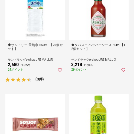
◆サントリー 天然水 550ML【24個セ
◆タバスコ ペッパーソース 60ml【1
ット】
2個セット】
サンドラッグe-shop JRE MALL店
サンドラッグe-shop JRE MALL店
2,680
3,218
円 (税込)
円 (税込)
24ポイント
29ポイント
(3件)