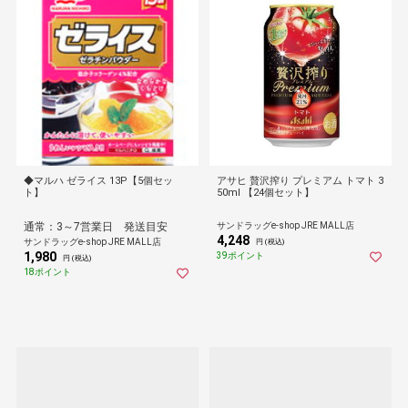
◆マルハ ゼライス 13P【5個セッ
アサヒ 贅沢搾り プレミアム トマト 3
ト】
50ml 【24個セット】
通常：3～7営業日 発送目安
サンドラッグe-shop JRE MALL店
4,248
サンドラッグe-shop JRE MALL店
円 (税込)
1,980
39ポイント
円 (税込)
18ポイント