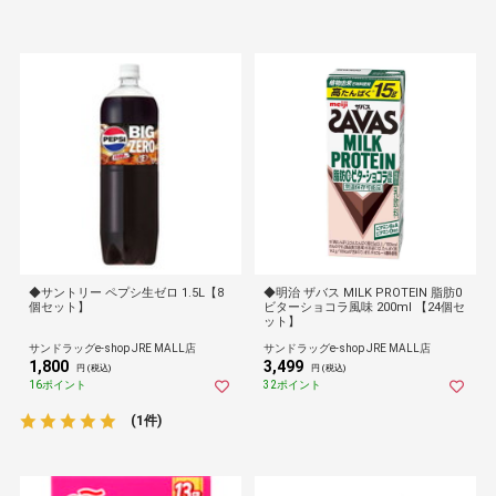
◆サントリー ペプシ生ゼロ 1.5L【8
◆明治 ザバス MILK PROTEIN 脂肪0
個セット】
ビターショコラ風味 200ml 【24個セ
ット】
サンドラッグe-shop JRE MALL店
サンドラッグe-shop JRE MALL店
1,800
3,499
円 (税込)
円 (税込)
16ポイント
32ポイント
(1件)