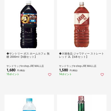
◆サントリー ボス ホームカフェ 無
◆大塚食品 ジャワティー ストレート
糖 2000ml【6個セット】
レッド 2L【6本セット】
サンドラッグe-shop JRE MALL店
サンドラッグe-shop JRE MALL店
1,680
1,580
円 (税込)
円 (税込)
15ポイント
14ポイント