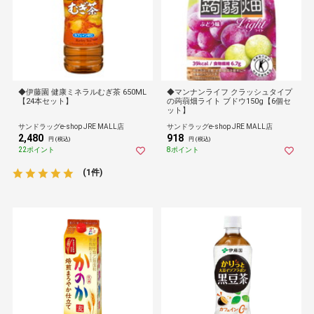
◆伊藤園 健康ミネラルむぎ茶 650ML
◆マンナンライフ クラッシュタイプ
【24本セット】
の蒟蒻畑ライト ブドウ150g【6個セ
ット】
サンドラッグe-shop JRE MALL店
サンドラッグe-shop JRE MALL店
2,480
918
円 (税込)
円 (税込)
22ポイント
8ポイント
(1件)