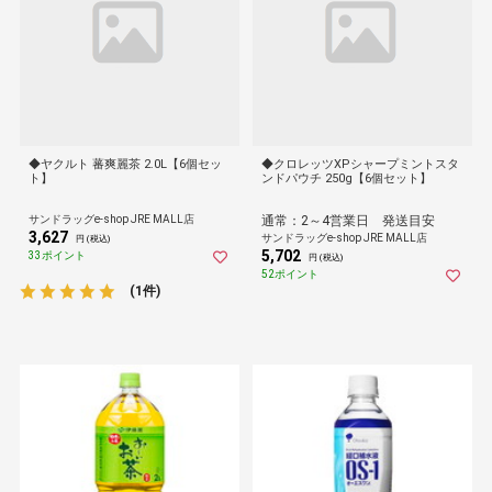
◆ヤクルト 蕃爽麗茶 2.0L【6個セッ
◆クロレッツXPシャープミントスタ
ト】
ンドパウチ 250g【6個セット】
サンドラッグe-shop JRE MALL店
通常：2～4営業日 発送目安
3,627
サンドラッグe-shop JRE MALL店
円 (税込)
5,702
33ポイント
円 (税込)
52ポイント
(1件)