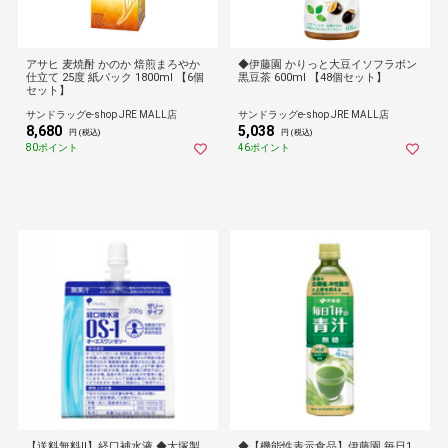
アサヒ 麦焼酎 かのか 焙煎まろやか
◆伊藤園 かりっと大豆イソフラボン
仕立て 25度 紙パック 1800ml 【6個
黒豆茶 600ml 【48個セット】
セット】
サンドラッグe-shop JRE MALL店
サンドラッグe-shop JRE MALL店
8,680
5,038
円 (税込)
円 (税込)
80ポイント
46ポイント
【送料無料!!】経口補水液 ◆大塚製
◆【機能性表示食品】伊藤園 毎日1