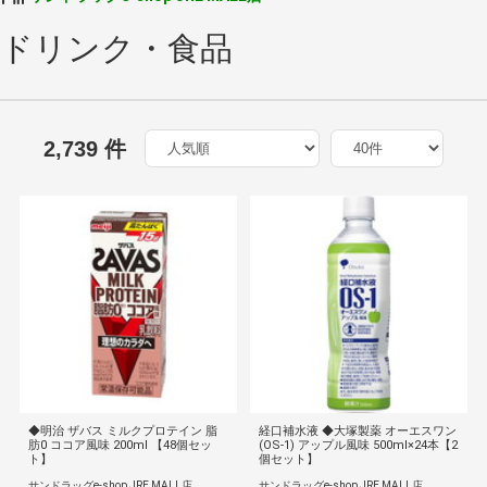
ドリンク・食品
2,739 件
◆明治 ザバス ミルクプロテイン 脂
経口補水液 ◆大塚製薬 オーエスワン
肪0 ココア風味 200ml 【48個セッ
(OS‐1) アップル風味 500ml×24本【2
ト】
個セット】
サンドラッグe-shop JRE MALL店
サンドラッグe-shop JRE MALL店