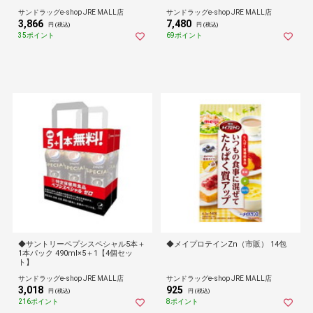
サンドラッグe-shop JRE MALL店
サンドラッグe-shop JRE MALL店
3,866
7,480
円 (税込)
円 (税込)
35ポイント
69ポイント
◆サントリーペプシスペシャル5本＋
◆メイプロテインZn（市販） 14包
1本パック 490ml×5＋1【4個セッ
ト】
サンドラッグe-shop JRE MALL店
サンドラッグe-shop JRE MALL店
3,018
925
円 (税込)
円 (税込)
216ポイント
8ポイント