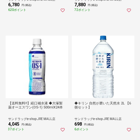
6,780
7,880
円 (税込)
円 (税込)
620ポイント
72ポイント
【送料無料!!】経口補水液 ◆大塚製
◆キリン 自然が磨いた天然水 2L 【6
薬オーエスワン(OS-1) 500mlX24本
個セット】
サンドラッグe-shop JRE MALL店
サンドラッグe-shop JRE MALL店
4,045
698
円 (税込)
円 (税込)
37ポイント
6ポイント