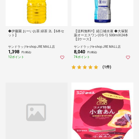
◆伊藤園 おーいお茶 緑茶 2L【6本セ
【送料無料!!】経口補水液 ◆大塚製
ット】
薬オーエスワン(OS-1) 500mlX24本
【2ケース】
サンドラッグe-shop JRE MALL店
サンドラッグe-shop JRE MALL店
1,398
8,040
円 (税込)
円 (税込)
12ポイント
74ポイント
(1件)