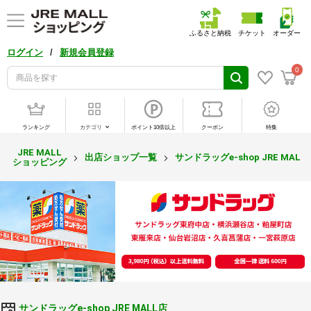
ふるさと納税
チケット
オーダー
/
ログイン
新規会員登録
0
ランキング
カテゴリ
ポイント10倍以上
クーポン
特集
JRE MALL
出店ショップ一覧
サンドラッグe-shop JRE MALL
ショッピング
サンドラッグe-shop JRE MALL店