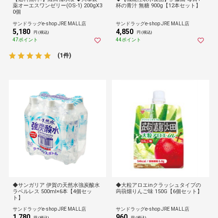
薬オーエスワンゼリー(OS-1) 200gX3
杯の青汁 無糖 900g【12本セット】
0個
サンドラッグe-shop JRE MALL店
サンドラッグe-shop JRE MALL店
5,180
4,850
円 (税込)
円 (税込)
47ポイント
44ポイント
(1件)
◆サンガリア 伊賀の天然水強炭酸水
◆大粒アロエinクラッシュタイプの
ラベルレス 500ml×6本【4個セッ
蒟蒻畑りんご味 150G【6個セット】
ト】
サンドラッグe-shop JRE MALL店
サンドラッグe-shop JRE MALL店
1,780
960
円 (税込)
円 (税込)