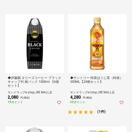
◆伊藤園 タリーズコーヒー ブラック
◆サントリー 特茶ほうじ茶（特保）
キャップ付 紙パック 1000ml 【6個
500ML【24個セット】
セット】
サンドラッグe-shop JRE MALL店
サンドラッグe-shop JRE MALL店
2,080
4,280
円 (税込)
円 (税込)
19ポイント
39ポイント
(1件)