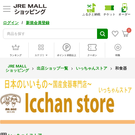
ふるさと納税
チケット
オーダー
/
ログイン
新規会員登録
0
ランキング
カテゴリ
ポイント10倍以上
クーポン
特集
JRE MALL
出店ショップ一覧
いっちゃんストア
和食器
ショッピング