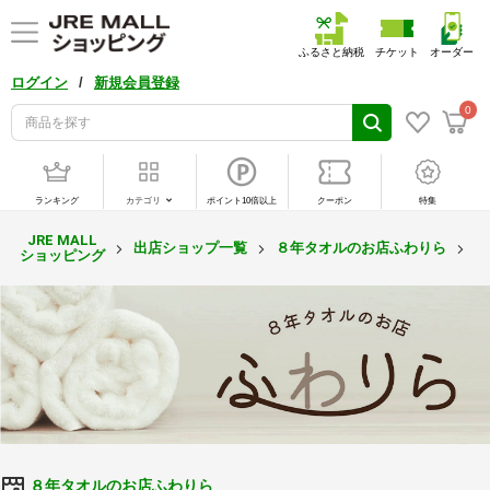
ふるさと納税
チケット
オーダー
/
ログイン
新規会員登録
0
ランキング
カテゴリ
ポイント10倍以上
クーポン
特集
JRE MALL
出店ショップ一覧
８年タオルのお店ふわりら
キ
ショッピング
８年タオルのお店ふわりら