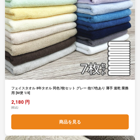
フェイスタオル 8年タオル 同色7枚セット グレー 他17色あり 薄手 速乾 業務
用 [M便 1/8]
2,180 円
(税込)
商品を見る