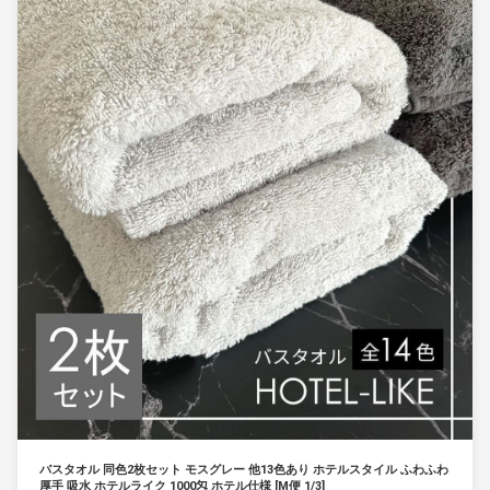
バスタオル 同色2枚セット モスグレー 他13色あり ホテルスタイル ふわふわ
厚手 吸水 ホテルライク 1000匁 ホテル仕様 [M便 1/3]