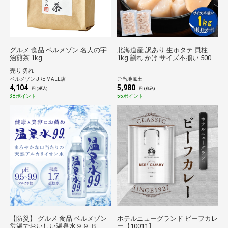
グルメ 食品 ベルメゾン 名人の宇
北海道産 訳あり 生ホタテ 貝柱
治煎茶 1kg
1kg 割れ かけ サイズ不揃い 500g
× 2袋 ホタテ貝柱1kg 帆立 hotate
売り切れ
見切り品 1-5営業日以内出荷(土日
ベルメゾン JRE MALL店
ご当地風土
祝除く) _-
4,104
5,980
rg_fwhota_s_23_4580_1000g
円 (税込)
円 (税込)
38ポイント
55ポイント
【防災】 グルメ 食品 ベルメゾン
ホテルニューグランド ビーフカレ
常温でおいしい温泉水９９ Ｂ
ー【10011】