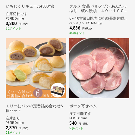
いちじくリキュール(500ml)
グルメ 食品 ベルメゾン あんたっ
ぷり 破れ饅頭 ４０～１００個
在庫切れです
４０個 【冷凍】
6～10営業日以内に発送(長期休暇除く)
PERIE Online
3,300
ベルメゾン JRE MALL店
円 (税込)
4,836
30ポイント
円 (税込)
44ポイント
くりーむパンの定番詰め合わせ6
ポーク寄せハム
個セット
注文可能です
在庫あり
PERIE Online
540
PERIE Online
円 (税込)
2,370
5ポイント
円 (税込)
21ポイント