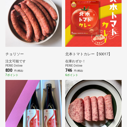
チョリソー
北本トマトカレー【50017】
注文可能です
在庫わずか！
PERIE Online
PERIE Online
830
746
円 (税込)
円 (税込)
7ポイント
6ポイント