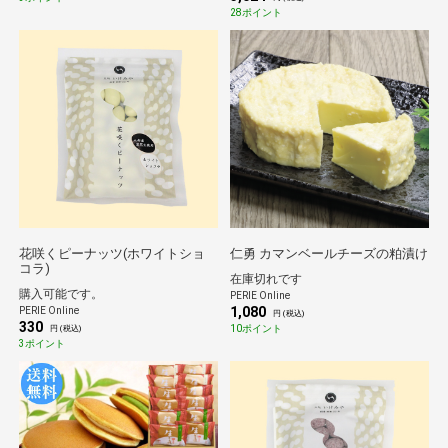
28ポイント
花咲くピーナッツ(ホワイトショ
仁勇 カマンベールチーズの粕漬け
コラ)
在庫切れです
購入可能です。
PERIE Online
1,080
PERIE Online
円 (税込)
330
10ポイント
円 (税込)
3ポイント