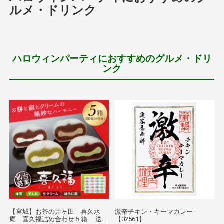
ルメ・ドリンク
ハロウィンパーティにおすすめのグルメ・ドリ
ンク
【宮城】お茶の井ヶ田 喜久水
激辛チキン・キーマカレー
庵 喜久福詰め合わせ５箱 送料
【02561】