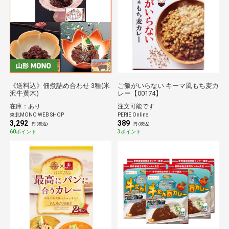
《送料込》佃煮詰め合わせ 3種(米
ご飯がいらない キーマ風もち麦カ
沢牛黄木)
レー【00174】
在庫：あり
注文可能です
東北MONO WEB SHOP
PERIE Online
3,292
389
円 (税込)
円 (税込)
60ポイント
3ポイント