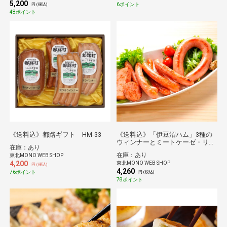
5,200
6ポイント
円 (税込)
48ポイント
《送料込》都路ギフト HM-33
《送料込》「伊豆沼ハム」3種の
ウィンナーとミートケーゼ・リン
在庫：あり
グフランクのセット(伊豆沼農産)
在庫：あり
東北MONO WEB SHOP
4,200
東北MONO WEB SHOP
円 (税込)
4,260
76ポイント
円 (税込)
78ポイント