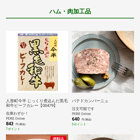
ハム・肉加工品
人形町今半 じっくり煮込んだ黒毛
パテドカンパーニュ
和牛ビーフカレー【00479】
注文可能です
在庫わずか！
PERIE Online
640
PERIE Online
円 (税込)
843
5ポイント
円 (税込)
7ポイント