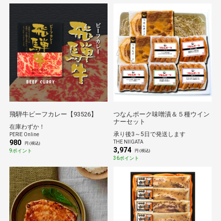
飛騨牛ビーフカレー【93526】
つなんポーク味噌漬＆５種ウイン
ナーセット
在庫わずか！
承り後3～5日で発送します
PERIE Online
980
THE NIIGATA
円 (税込)
3,974
9ポイント
円 (税込)
36ポイント