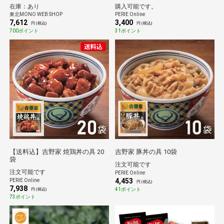
在庫：あり
購入可能です。
東北MONO WEB SHOP
PERIE Online
7,612
3,400
円 (税込)
円 (税込)
700ポイント
31ポイント
【送料込】吉野家 焼鶏丼の具 20
吉野家 豚丼の具 10袋
袋
注文可能です
注文可能です
PERIE Online
4,453
PERIE Online
円 (税込)
7,938
41ポイント
円 (税込)
73ポイント