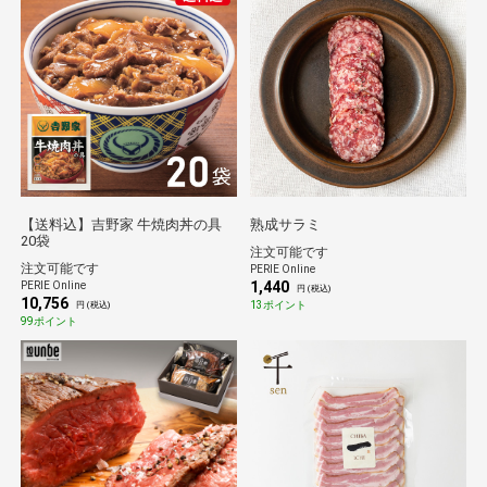
【送料込】吉野家 牛焼肉丼の具
熟成サラミ
20袋
注文可能です
注文可能です
PERIE Online
1,440
PERIE Online
円 (税込)
10,756
13ポイント
円 (税込)
99ポイント