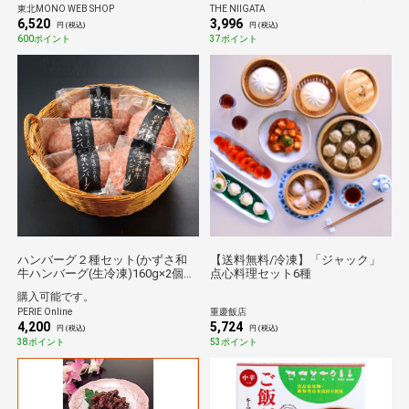
東北MONO WEB SHOP
THE NIIGATA
6,520
3,996
円 (税込)
円 (税込)
600ポイント
37ポイント
ハンバーグ２種セット(かずさ和
【送料無料/冷凍】「ジャック」
牛ハンバーグ(生冷凍)160g×2個
点心料理セット6種
+和牛ハンバーグ(生冷凍)160g×3
購入可能です。
個)【KWHH-23】
PERIE Online
重慶飯店
4,200
5,724
円 (税込)
円 (税込)
38ポイント
53ポイント