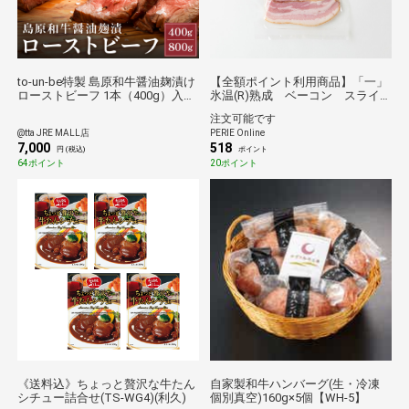
to-un-be特製 島原和牛醤油麹漬け
【全額ポイント利用商品】「一」
ローストビーフ 1本（400g）入り
氷温(R)熟成 ベーコン スライ
[お中元・ギフトに]
ス
注文可能です
@tta JRE MALL店
PERIE Online
7,000
518
円 (税込)
ポイント
64ポイント
20ポイント
《送料込》ちょっと贅沢な牛たん
自家製和牛ハンバーグ(生・冷凍
シチュー詰合せ(TS-WG4)(利久)
個別真空)160g×5個【WH-5】