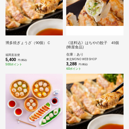
博多焼ぎょうざ（90個）Ｃ
《送料込》はちやの餃子 45個
(蜂屋食品)
在庫：あり
福岡直送便
5,400
東北MONO WEB SHOP
円 (税込)
3,288
500ポイント
円 (税込)
60ポイント