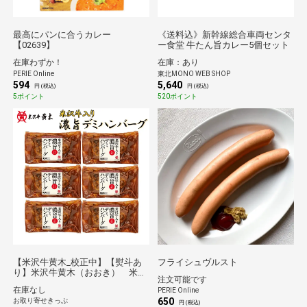
最高にパンに合うカレー
《送料込》新幹線総合車両センタ
【02639】
ー食堂 牛たん旨カレー5個セット
在庫わずか！
在庫：あり
PERIE Online
東北MONO WEB SHOP
594
5,640
円 (税込)
円 (税込)
5ポイント
520ポイント
【米沢牛黄木_校正中】【熨斗あ
フライシュヴルスト
り】米沢牛黄木（おおき） 米沢
注文可能です
牛入り濃旨（こくうま）デミハン
在庫なし
PERIE Online
バーグ６個 送料無料 【2026夏
650
お取り寄せきっぷ
ギフト】
円 (税込)