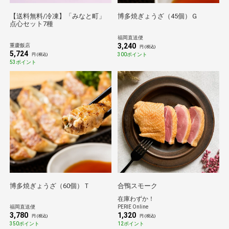
【送料無料/冷凍】「みなと町」
博多焼ぎょうざ（45個）Ｇ
点心セット7種
福岡直送便
3,240
重慶飯店
円 (税込)
5,724
300ポイント
円 (税込)
53ポイント
博多焼ぎょうざ（60個）Ｔ
合鴨スモーク
在庫わずか！
福岡直送便
PERIE Online
3,780
1,320
円 (税込)
円 (税込)
350ポイント
12ポイント