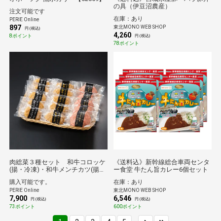
の具（伊豆沼農産）
注文可能です
在庫：あり
PERIE Online
897
東北MONO WEB SHOP
円 (税込)
4,260
8ポイント
円 (税込)
78ポイント
肉総菜３種セット 和牛コロッケ
《送料込》新幹線総合車両センタ
(揚・冷凍)・和牛メンチカツ(揚・
ー食堂 牛たん旨カレー6個セット
冷凍)・かずさ和牛ハンバーグ
購入可能です。
在庫：あり
(生・冷凍) 各5個【AKMKH-5】
PERIE Online
東北MONO WEB SHOP
7,900
6,546
円 (税込)
円 (税込)
73ポイント
600ポイント