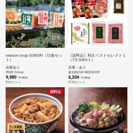
season soup GORORI（12食セッ
《送料込》利久ベストセレクト１
ト）
（TS-SWG１）
在庫あり
在庫：あり
PERIE Online
東北MONO WEB SHOP
9,980
6,204
円 (税込)
円 (税込)
92ポイント
570ポイント