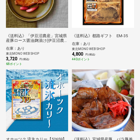
《送料込》「伊豆沼農産」宮城県
《送料込》都路ギフト EM-35
産豚ロース醤油麹漬け(伊豆沼農
在庫：あり
産)
在庫：あり
東北MONO WEB SHOP
4,800
東北MONO WEB SHOP
円 (税込)
3,720
440ポイント
円 (税込)
68ポイント
オホーツク 流氷カリー【52659】
《送料込》宮城県産豚 バラ豚丼