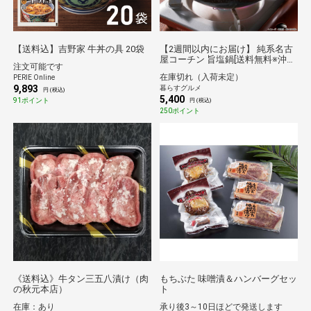
【送料込】吉野家 牛丼の具 20袋
【2週間以内にお届け】 純系名古
屋コーチン 旨塩鍋[送料無料※沖縄
注文可能です
離島不可] [代引き不可]ギフト 倉庫
在庫切れ（入荷未定）
PERIE Online
C
9,893
暮らすグルメ
円 (税込)
5,400
91ポイント
円 (税込)
250ポイント
《送料込》牛タン三五八漬け（肉
もちぶた 味噌漬＆ハンバーグセッ
の秋元本店）
ト
在庫：あり
承り後3～10日ほどで発送します