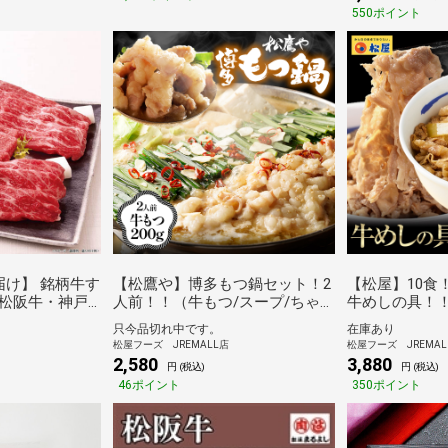
550ポイント
届け】 銘柄牛す
【松鷹や】博多もつ鍋セット！2
【松屋】10食
松阪牛・神戸
人前！！（牛もつ/スープ/ちゃん
牛めしの具！！
 各120g）
ぽん麺/鷹の爪/ガーリックフレー
し 牛丼の具 グ
只今品切れ中です。
在庫あり
料無料※沖縄離島
ク/いりごま プリップリで美味
りたっぷり13
松屋フーズ JREMALL店
松屋フーズ JREMAL
]ギフト 倉庫C
しい松鷹や博多もつ鍋セット 牛
セット お惣菜 
2,580
3,880
円 (税込)
円 (税込)
もつ/スープ/ちゃんぽん麺【冷
や 非常食 ブ
46ポイント
350ポイント
凍】）