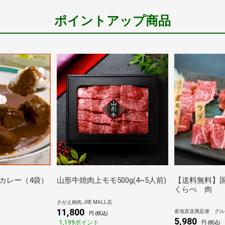
ポイントアップ商品
カレー（4袋）
山形牛焼肉上モモ500g(4~5人前)
【送料無料】
くらべ 肉
さがえ精肉 JRE MALL店
11,800
産地直送満足便 グル
円 (税込)
5,980
1,199ポイント
円 (税込)