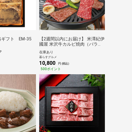
ギフト EM-35
【2週間以内にお届け】 米澤紀伊
國屋 米沢牛カルビ焼肉（バラ肉
430g）[送料無料※沖縄離島不可]
P
在庫あり
[代引き不可]ギフト 倉庫C
暮らすグルメ
10,800
円 (税込)
500ポイント