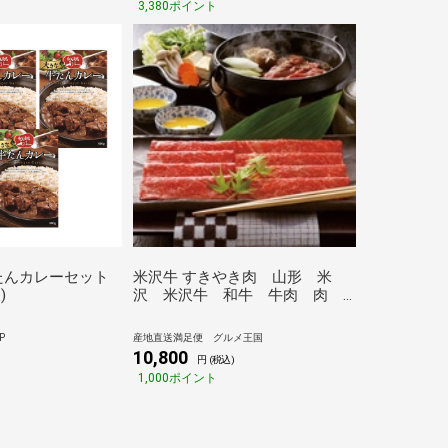
3,380ポイント
たんカレーセット
米沢牛 すきやき肉 山形 米
)
沢 米沢牛 和牛 牛肉 肉
牛 すきやき すき焼き 送料
無料
P
産地直送満足便 グルメ王国
10,800
円 (税込)
1,000ポイント