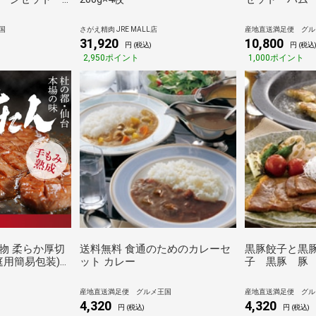
豚 豚肉 肉
ーセージ
国
さがえ精肉 JRE MALL店
産地直送満足便 グル
31,920
10,800
円 (税込)
円 (税込
2,950ポイント
1,000ポイント
物 柔らか厚切
送料無料 食通のためのカレーセ
黒豚餃子と黒豚
家庭用簡易包装)
ット カレー
子 黒豚 豚
産地直送満足便 グルメ王国
産地直送満足便 グル
4,320
4,320
円 (税込)
円 (税込)