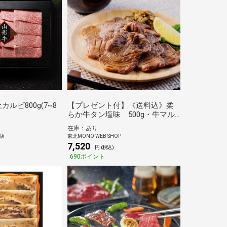
ルビ800g(7~8
【プレゼント付】《送料込》柔
らか牛タン塩味 500g・牛マル
コロホルモン150ｇプレゼント
在庫：あり
（栄和）
L店
東北MONO WEB SHOP
7,520
)
円 (税込)
690ポイント