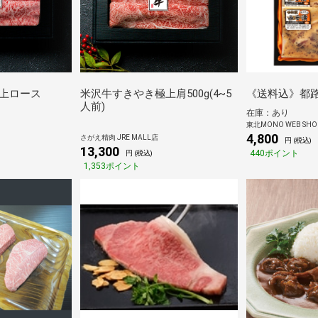
上ロース
米沢牛すきやき極上肩500g(4~5
《送料込》都路
人前)
在庫：あり
東北MONO WEB SHO
4,800
さがえ精肉 JRE MALL店
円 (税込)
13,300
440ポイント
円 (税込)
1,353ポイント