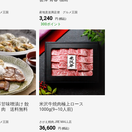
メ王国
産地直送満足便 グルメ王国
3,240
)
円 (税込)
300ポイント
甘味噌漬け 餃
米沢牛焼肉極上ロース
 肉 送料無料
1000g(9~10人前)
メ王国
さがえ精肉 JRE MALL店
36,600
円 (税込)