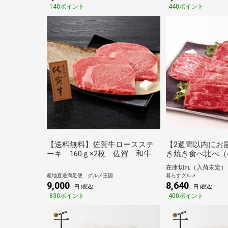
140ポイント
440ポイント
【送料無料】佐賀牛ロースステ
【2週間以内にお
ーキ 160ｇ×2枚 佐賀 和牛
き焼き食べ比べ（
牛肉 肉 牛 ロース ステー
ビーフ・近江牛モモ
在庫切れ（入荷未定）
キ
（計360g）[送
産地直送満足便 グルメ王国
暮らすグルメ
不可] [代引き不可
9,000
8,640
円 (税込)
円 (税込)
830ポイント
400ポイント