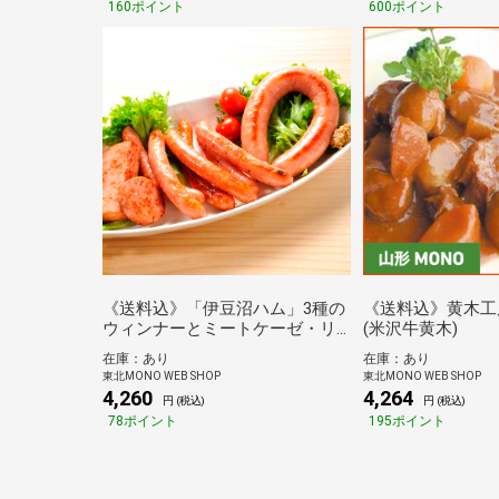
160ポイント
600ポイント
《送料込》「伊豆沼ハム」3種の
《送料込》黄木工房
ウィンナーとミートケーゼ・リ
(米沢牛黄木)
ングフランクのセット(伊豆沼農
在庫：あり
在庫：あり
産)
東北MONO WEB SHOP
東北MONO WEB SHOP
4,260
4,264
円 (税込)
円 (税込)
78ポイント
195ポイント