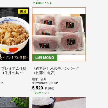
2,490ポイント
！プレミアム仕様
《送料込》米沢牛ハンバーグ
（牛丼の具 牛め
（佐藤牛肉店）
ルメ 牛皿 1食当た
在庫：あり
5g 冷凍食品おかず
L店
東北MONO WEB SHOP
牛丼 肉 食事 まつ
5,520
円 (税込)
ラックフライデー）
102ポイント