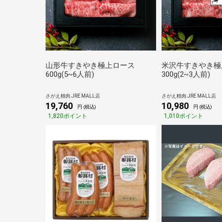
山形牛すきやき極上ロース
米沢牛すきやき極
600g(5~6人前)
300g(2~3人前)
さがえ精肉 JRE MALL店
さがえ精肉 JRE MALL店
19,760
10,980
円 (税込)
円 (税込)
1,820ポイント
1,010ポイント