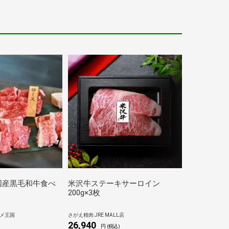
国産黒毛和牛食べ
米沢牛ステーキサーロイン
200g×3枚
メ王国
さがえ精肉 JRE MALL店
26,940
円 (税込)