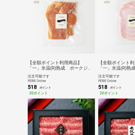
【全額ポイント利用商品】
【全額ポイント利
「一」氷温(R)熟成 ポークジャ
「一」氷温(R)熟
ーキー (セミドライ)
ム スライス
注文可能です
注文可能です
PERIE Online
PERIE Online
518
518
ポイント
ポイント
20ポイント
20ポイント