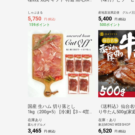
牛肉 A4 A5 肉 ハンバーグ 霜降り
国産 ポーク 
牛肉 国産 黒毛 和牛 焼肉 セット
焼肉 焼き肉 ソ
しゃぶまる
産地直送満足便 グルメ王
真空密封包装 しゃぶまる
5,750
5,400
円 (税込)
円 (税込)
159ポイント
500ポイント
国産 生ハム 切り落とし
《送料込》仙台名
1kg（200g×5） [冷凍]【3～4営業
り牛たん500g(
日以内に出荷】 おつまみ 倉庫B
【都の杜・仙台】
在庫あり
在庫：あり
暮らすグルメ
東北MONO WEB SHOP
3,465
6,520
円 (税込)
円 (税込)