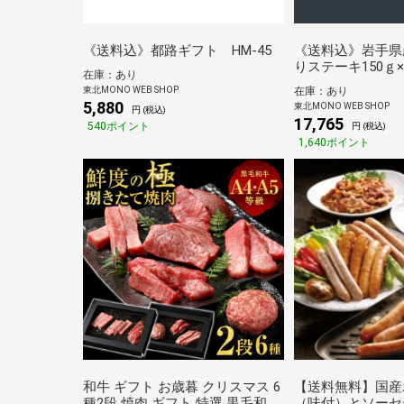
《送料込》都路ギフト HM-45
《送料込》岩手県
りステーキ150ｇ
在庫：あり
マーズミート)
東北MONO WEB SHOP
在庫：あり
5,880
東北MONO WEB SHOP
円 (税込)
17,765
540ポイント
円 (税込)
1,640ポイント
和牛 ギフト お歳暮 クリスマス 6
【送料無料】国産
種2段 焼肉 ギフト 特選 黒毛和牛
（味付）とソー