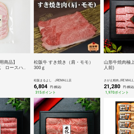
用商品】
松阪牛 すき焼き（肩・モモ）
山形牛焼肉極上カ
成 ロースハ
300ｇ
人前)
松阪まるよし JREMALL店
さがえ精肉 JRE MAL
6,804
21,280
円 (税込)
円 (税込
315ポイント
1,970ポイント