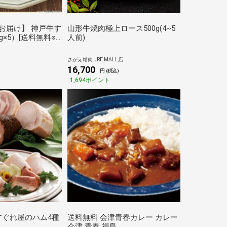
お届け】 神戸牛す
山形牛焼肉極上ロース500g(4~5
g×5）[送料無料※
人前)
[代引き不可]ギフ
さがえ精肉 JRE MALL店
16,700
円 (税込)
1,694ポイント
すぐれ屋のハム4種
送料無料 会津青春カレー カレー
会津 青春 福島