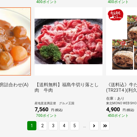
400ポイント
400ポイント
詰合わせ(A)
【送料無料】福島牛切り落とし
《送料込》牛
肉 牛肉
(TR23T4 )(利久
在庫：あり
産地直送満足便 グルメ王国
東北MONO WEB SHO
7,560
4,900
円 (税込)
円 (税込)
700ポイント
450ポイント
...
1
2
3
4
5