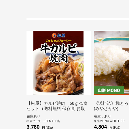
【松屋】カルビ焼肉 60ｇ×5食
《送料込》極とろ
セット（送料無料 保存食 お取り
(みやさかや)
寄せ おかず セット 冷凍 冷凍食
在庫あり
在庫：あり
品 食品 まつや 非常食）
松屋フーズ JREMALL店
東北MONO WEB SHOP
3,780
4,804
円 (税込)
円 (税込)