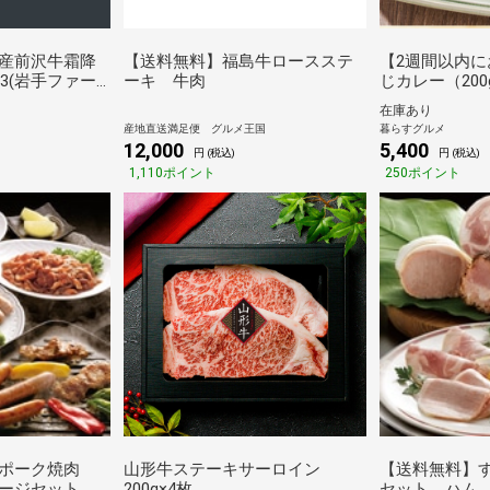
産前沢牛霜降
【送料無料】福島牛ロースステ
【2週間以内に
×3(岩手ファー
ーキ 牛肉
じカレー（200
沖縄離島不可] 
在庫あり
ト 倉庫C
産地直送満足便 グルメ王国
暮らすグルメ
12,000
5,400
円 (税込)
円 (税込)
1,110ポイント
250ポイント
ポーク焼肉
山形牛ステーキサーロイン
【送料無料】
セージセット
200g×4枚
セット ハム