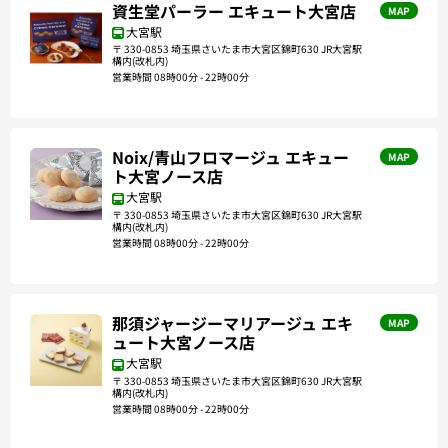
資生堂パーラー エキュート大宮店
MAP
大宮駅
〒 330-0853 埼玉県さいたま市大宮区錦町630 JR大宮駅
構内(改札内)
営業時間 08時00分 - 22時00分
Noix/青山フロマージュ エキュー
MAP
ト大宮ノース店
大宮駅
〒 330-0853 埼玉県さいたま市大宮区錦町630 JR大宮駅
構内(改札内)
営業時間 08時00分 - 22時00分
那須ジャージーマリアージュ エキ
MAP
ュート大宮ノース店
大宮駅
〒 330-0853 埼玉県さいたま市大宮区錦町630 JR大宮駅
構内(改札内)
営業時間 08時00分 - 22時00分