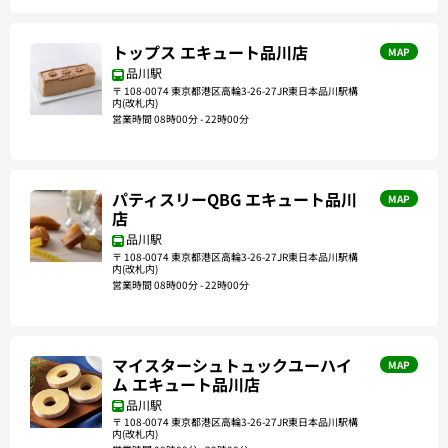
トップス エキュート品川店
MAP
品川駅
〒 108-0074 東京都港区高輪3-26-27JR東日本品川駅構
内(改札内)
営業時間 08時00分 - 22時00分
パティスリーQBG エキュート品川
MAP
店
品川駅
〒 108-0074 東京都港区高輪3-26-27JR東日本品川駅構
内(改札内)
営業時間 08時00分 - 22時00分
マイスターシュトュックユーハイ
MAP
ム エキュート品川店
品川駅
〒 108-0074 東京都港区高輪3-26-27JR東日本品川駅構
内(改札内)