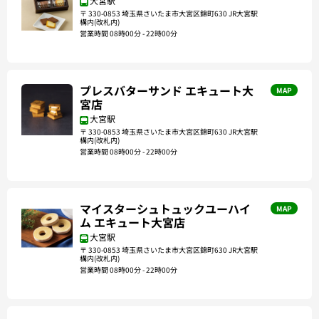
大宮駅
〒 330-0853 埼玉県さいたま市大宮区錦町630 JR大宮駅
構内(改札内)
営業時間 08時00分 - 22時00分
プレスバターサンド エキュート大
MAP
宮店
大宮駅
〒 330-0853 埼玉県さいたま市大宮区錦町630 JR大宮駅
構内(改札内)
営業時間 08時00分 - 22時00分
マイスターシュトュックユーハイ
MAP
ム エキュート大宮店
大宮駅
〒 330-0853 埼玉県さいたま市大宮区錦町630 JR大宮駅
構内(改札内)
営業時間 08時00分 - 22時00分