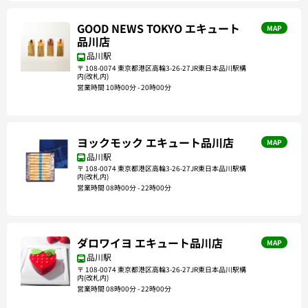
GOOD NEWS TOKYO エキュート
MAP
品川店
品川駅
〒 108-0074 東京都港区高輪3-26-27JR東日本品川駅構
内(改札内)
営業時間 10時00分 - 20時00分
ヨックモック エキュート品川店
MAP
品川駅
〒 108-0074 東京都港区高輪3-26-27JR東日本品川駅構
内(改札内)
営業時間 08時00分 - 22時00分
ダロワイヨ エキュート品川店
MAP
品川駅
〒 108-0074 東京都港区高輪3-26-27JR東日本品川駅構
内(改札内)
営業時間 08時00分 - 22時00分