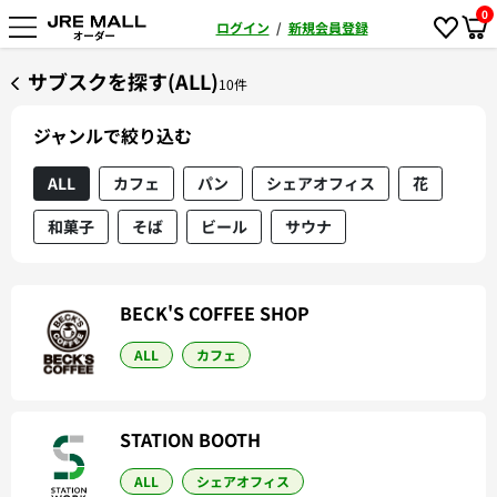
0
ログイン
/
新規会員登録
サブスクを探す(ALL)
10件
ジャンルで絞り込む
ALL
カフェ
パン
シェアオフィス
花
和菓子
そば
ビール
サウナ
BECK'S COFFEE SHOP
ALL
カフェ
STATION BOOTH
ALL
シェアオフィス