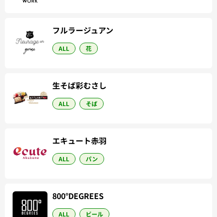
フルラージュアン
ALL
花
生そば彩むさし
ALL
そば
エキュート赤羽
ALL
パン
800°DEGREES
ALL
ビール