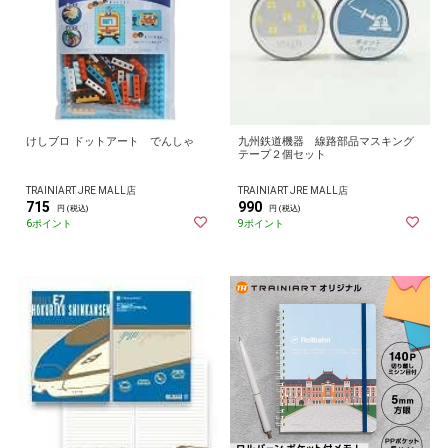
けしブロ ドットアート でんしゃ
九州鉄道機器 線路部品マスキング
テープ２個セット
TRAINIART JRE MALL店
TRAINIART JRE MALL店
715
990
円 (税込)
円 (税込)
6ポイント
9ポイント