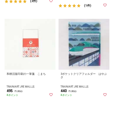
(3件)
(1件)
和柄活版印刷の一筆箋 こまち
3ポケットクリアフォルダー はやぶ
さ
TRAINIART JRE MALL店
TRAINIART JRE MALL店
495
440
円 (税込)
円 (税込)
4ポイント
4ポイント