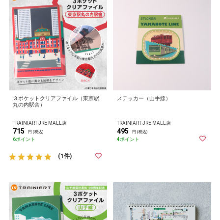
３ポケットクリアファイル（東京駅
ステッカー（山手線）
丸の内駅舎）
TRAINIART JRE MALL店
TRAINIART JRE MALL店
715
495
円 (税込)
円 (税込)
6ポイント
4ポイント
(1件)