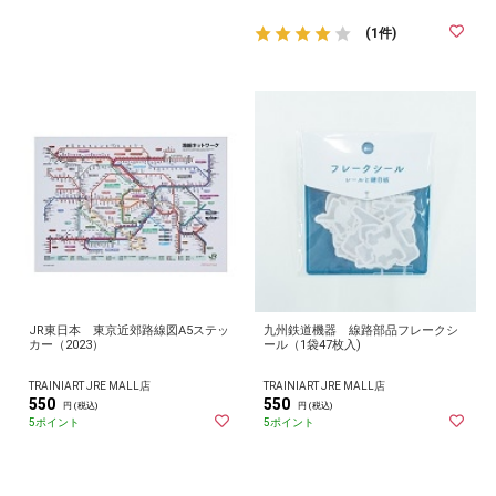
(1件)
JR東日本 東京近郊路線図A5ステッ
九州鉄道機器 線路部品フレークシ
カー（2023）
ール（1袋47枚入)
TRAINIART JRE MALL店
TRAINIART JRE MALL店
550
550
円 (税込)
円 (税込)
5ポイント
5ポイント