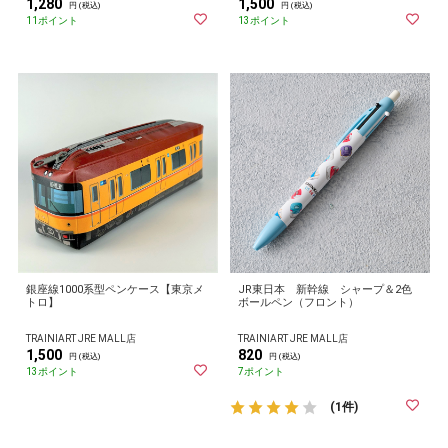
1,280
1,500
円 (税込)
円 (税込)
11ポイント
13ポイント
銀座線1000系型ペンケース【東京メ
JR東日本 新幹線 シャープ＆2色
トロ】
ボールペン（フロント）
TRAINIART JRE MALL店
TRAINIART JRE MALL店
1,500
820
円 (税込)
円 (税込)
13ポイント
7ポイント
(1件)