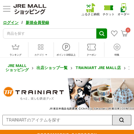
ふるさと納税
チケット
オーダー
/
ログイン
新規会員登録
0
ランキング
カテゴリ
ポイント10倍以上
クーポン
特集
JRE MALL
出店ショップ一覧
TRAINIART JRE MALL店
文
ショッピング