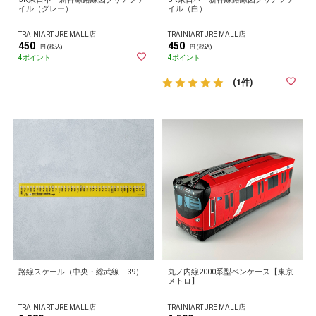
イル（グレー）
イル（白）
TRAINIART JRE MALL店
TRAINIART JRE MALL店
450
450
円 (税込)
円 (税込)
4ポイント
4ポイント
(1件)
路線スケール（中央・総武線 39）
丸ノ内線2000系型ペンケース【東京
メトロ】
TRAINIART JRE MALL店
TRAINIART JRE MALL店