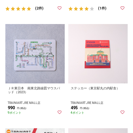
(2件)
(1件)
ＪＲ東日本 南東北路線図マウスパ
ステッカー（東京駅丸の内駅舎）
ッド（2023）
TRAINIART JRE MALL店
TRAINIART JRE MALL店
990
495
円 (税込)
円 (税込)
9ポイント
4ポイント