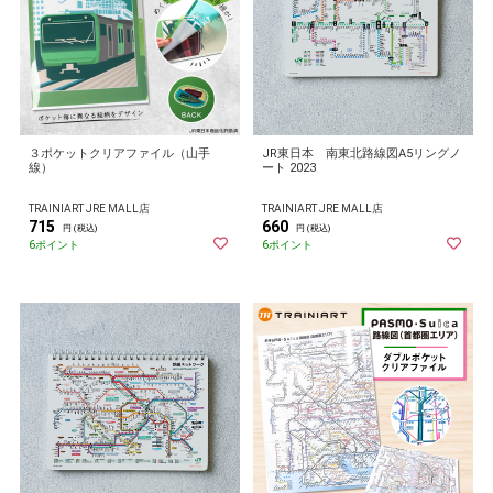
３ポケットクリアファイル（山手
JR東日本 南東北路線図A5リングノ
線）
ート 2023
TRAINIART JRE MALL店
TRAINIART JRE MALL店
715
660
円 (税込)
円 (税込)
6ポイント
6ポイント