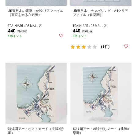
JR東日本の電車 A4クリアファイル
JR東日本 ナンバリング A4クリア
（東京を走る在来線）
ファイル（首都圏）
TRAINIART JRE MALL店
TRAINIART JRE MALL店
440
440
円 (税込)
円 (税込)
4ポイント
4ポイント
(1件)
路線図アートポストカード（北陸×恐
路線図アートA5中綴じノート（北陸×
竜）
恐竜）