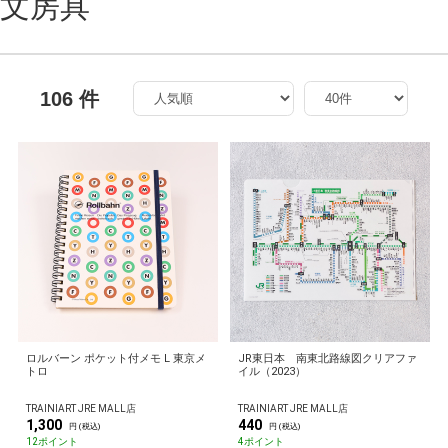
文房具
106 件
ロルバーン ポケット付メモ L 東京メ
JR東日本 南東北路線図クリアファ
トロ
イル（2023）
TRAINIART JRE MALL店
TRAINIART JRE MALL店
1,300
440
円 (税込)
円 (税込)
12ポイント
4ポイント