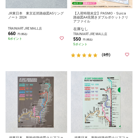
JR東日本 東京近郊路線図A5リング
【入荷時期未定】PASMO・Suica
ノート 2024
路線図A4見開きダブルポケットクリ
アファイル
TRAINIART JRE MALL店
在庫なし
660
TRAINIART JRE MALL店
円 (税込)
550
6ポイント
円 (税込)
5ポイント
(8件)
JR東日本 新幹線路線図クリアファ
JR東日本 新幹線路線図クリアファ