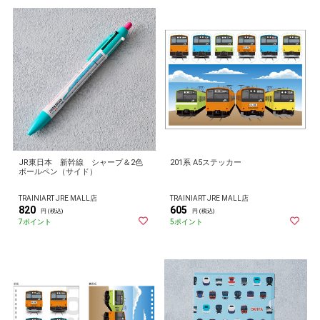
JR東日本 新幹線 シャープ＆2色
201系 A5ステッカー
ボールペン（サイド）
TRAINIART JRE MALL店
TRAINIART JRE MALL店
820
605
円 (税込)
円 (税込)
7ポイント
5ポイント