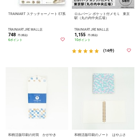
TRAINIART ステッチャーノート E7系
ロルバーン ポケット付メモ L 東京
駅（丸の内中央広場）
TRAINIART JRE MALL店
TRAINIART JRE MALL店
748
1,155
円 (税込)
円 (税込)
6ポイント
10ポイント
(14件)
和柄活版印刷の封筒 かがやき
和柄活版印刷のノート はやぶさ