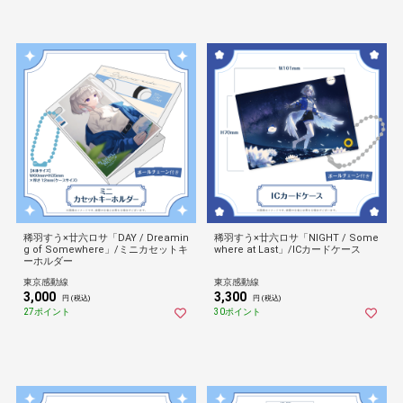
稀羽すう×廿六ロサ「DAY / Dreamin
稀羽すう×廿六ロサ「NIGHT / Some
g of Somewhere」/ミニカセットキ
where at Last」/ICカードケース
ーホルダー
東京感動線
東京感動線
3,000
3,300
円 (税込)
円 (税込)
27ポイント
30ポイント