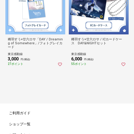
稀羽すう×廿六ロサ「DAY / Dreamin
稀羽すう×廿六ロサ / ICカードケー
g of Somewhere」/フォトグレイカ
ス DAY&NIGHTセット
ード
東京感動線
東京感動線
3,000
6,000
円 (税込)
円 (税込)
27ポイント
55ポイント
ご利用ガイド
ショップ一覧