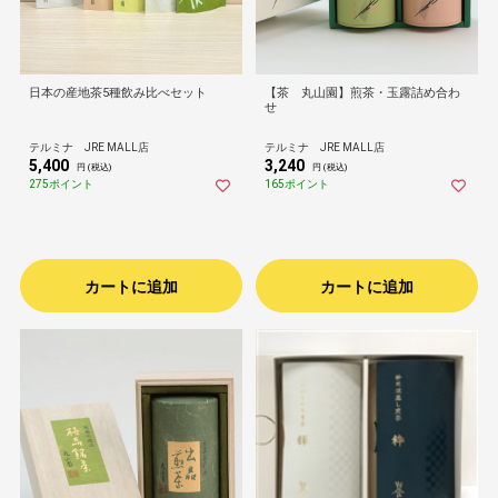
日本の産地茶5種飲み比べセット
【茶 丸山園】煎茶・玉露詰め合わ
せ
テルミナ JRE MALL店
テルミナ JRE MALL店
5,400
3,240
円 (税込)
円 (税込)
275ポイント
165ポイント
カートに追加
カートに追加