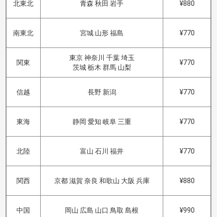
北東北
青森 秋田 岩手
¥880
南東北
宮城 山形 福島
¥770
東京 神奈川 千葉 埼玉
関東
¥770
茨城 栃木 群馬 山梨
信越
長野 新潟
¥770
東海
静岡 愛知 岐阜 三重
¥770
北陸
富山 石川 福井
¥770
関西
京都 滋賀 奈良 和歌山 大阪 兵庫
¥880
中国
岡山 広島 山口 鳥取 島根
¥990