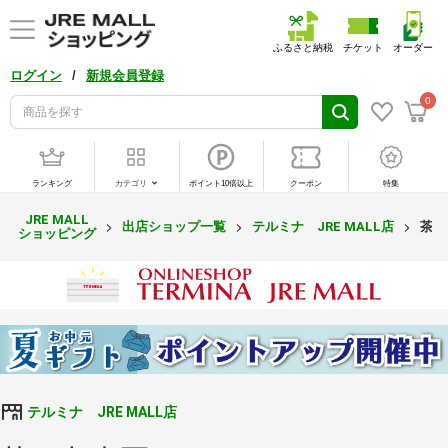
ふるさと納税
チケット
オーダー
/
ログイン
新規会員登録
0
ランキング
カテゴリ
ポイント10倍以上
クーポン
特集
JRE MALL
出店ショップ一覧
テルミナ JRE MALL店
茶 
ショッピング
テルミナ JRE MALL店