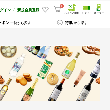
0
/
グイン
新規会員登録
ふるさと納税
チケット
オーダー
ーポン
特集
一覧から探す
から探す