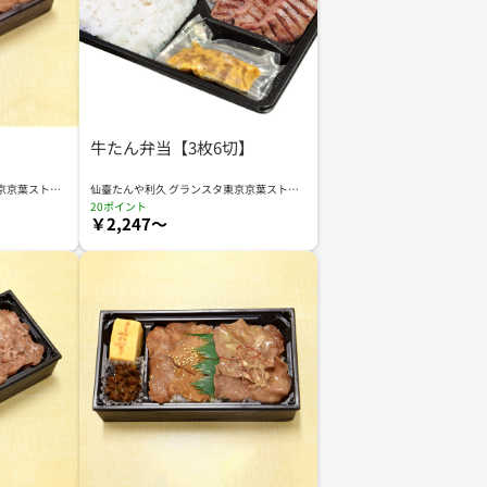
牛たん弁当【3枚6切】
京京葉ストリ
仙臺たんや利久 グランスタ東京京葉ストリ
ート店 KYS
20ポイント
￥2,247～