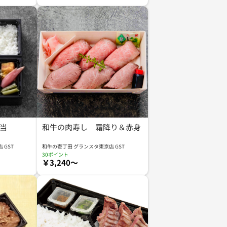
当
和牛の肉寿し 霜降り＆赤身
 GST
和牛の壱丁田 グランスタ東京店 GST
30ポイント
￥3,240～