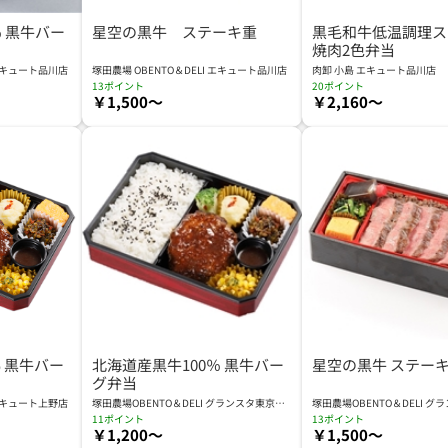
％ 黒牛バー
星空の黒牛 ステーキ重
黒毛和牛低温調理ス
焼肉2色弁当
 エキュート品川店
塚田農場 OBENTO＆DELI エキュート品川店
肉卸 小島 エキュート品川店
13ポイント
20ポイント
￥1,500～
￥2,160～
% 黒牛バー
北海道産黒牛100％ 黒牛バー
星空の黒牛 ステー
グ弁当
 エキュート上野店
塚田農場OBENTO＆DELI グランスタ東京京
塚田農場OBENTO＆DELI 
葉ストリート店 KYS
葉ストリート店 KYS
11ポイント
13ポイント
￥1,200～
￥1,500～