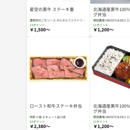
星空の黒牛 ステーキ重
北海道産黒牛100
グ弁当
濃厚卵のごちソース タルタルファクトリー
塚田農場 OBENTO＆DELI
by塚田農場 エキュート大宮店
13ポイント
11ポイント
￥1,500～
￥1,200～
ロースト和牛ステーキ弁当
北海道産黒牛100
グ弁当
肉卸 小島 エキュート品川店
塚田農場 OBENTO＆DELI
22ポイント
11ポイント
￥2,380～
￥1,200～