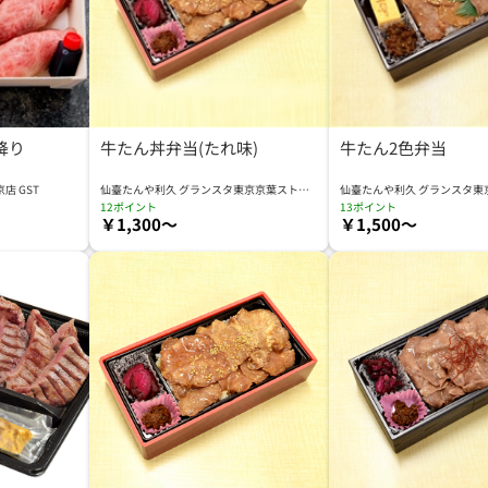
降り
牛たん丼弁当(たれ味)
牛たん2色弁当
店 GST
仙臺たんや利久 グランスタ東京京葉ストリ
仙臺たんや利久 グランスタ東
ート店 KYS
ート店 KYS
12ポイント
13ポイント
￥1,300～
￥1,500～