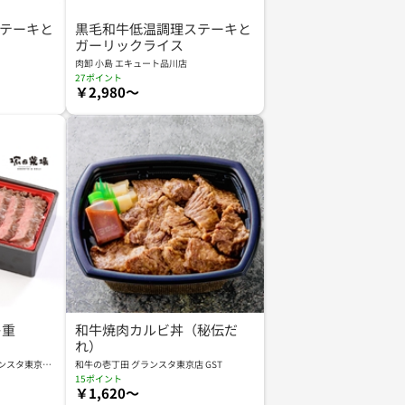
テーキと
黒毛和牛低温調理ステーキと
ガーリックライス
肉卸 小島 エキュート品川店
27ポイント
￥2,980～
キ重
和牛焼肉カルビ丼（秘伝だ
れ）
グランスタ東京京
和牛の壱丁田 グランスタ東京店 GST
15ポイント
￥1,620～