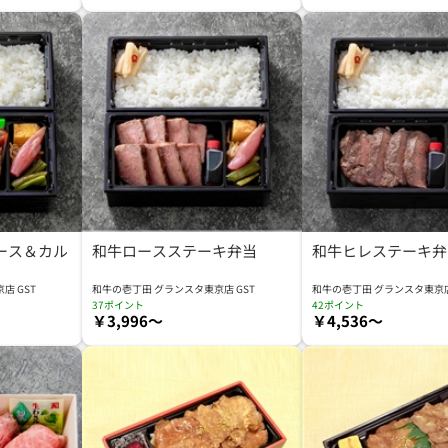
ース＆カル
和牛ロースステーキ弁当
和牛ヒレステーキ弁
店 GST
和牛の壱丁田 グランスタ東京店 GST
和牛の壱丁田 グランスタ東京店
37ポイント
42ポイント
￥3,996～
￥4,536～