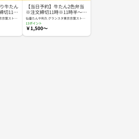
り牛たん
【当日予約】牛たん2色弁当
締切11時
※注文締切11時※11時半～18
取
時受取
京京葉ストリ
仙臺たんや利久 グランスタ東京京葉ストリ
ート店 KYS
13ポイント
￥1,500～