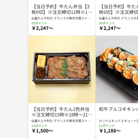
【当日予約】牛たん弁当【3
【当日予約】牛た
枚6切】※注文締切11時※11
枚6切】※注文締切1
時半～18時受取
時～21時受取
仙臺たんや利久 グランスタ東京京葉ストリ
仙臺たんや利久 グランスタ
ート店 KYS
ート店 KYS
20ポイント
20ポイント
￥2,247～
￥2,247～
【当日予約】牛たん2色弁当
和牛プルコギキン
※注文締切15時※18時～21時
受取
仙臺たんや利久 グランスタ東京京葉ストリ
カンナムキンパ エキュート
ート店 KYS
13ポイント
11ポイント
￥1,500～
￥1,188～