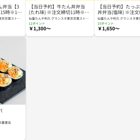
ん弁当【3
【当日予約】牛たん丼弁当
【当日予約】たっぷ
5時※18
(たれ味) ※注文締切11時※11
丼弁当(塩味) ※注文
時半～18時受取
※11時半～18時受
東京京葉ストリ
仙臺たんや利久 グランスタ東京京葉ストリ
仙臺たんや利久 グランスタ東
ート店 KYS
ート店 KYS
12ポイント
15ポイント
￥1,300～
￥1,650～
パ
日暮里店