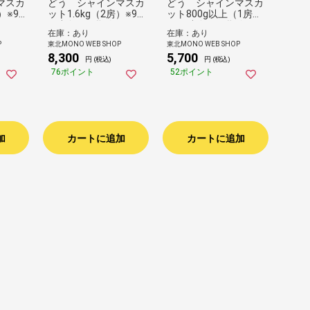
マスカ
どう シャインマスカ
どう シャインマスカ
）※9
ット1.6kg（2房）※9
ット800g以上（1房）
お届け
月中旬頃～順次お届け
※9月中旬頃～順次お
在庫：あり
在庫：あり
（片平農園）
届け（片平農園）
P
東北MONO WEB SHOP
東北MONO WEB SHOP
8,300
5,700
円 (税込)
円 (税込)
76ポイント
52ポイント
加
カートに追加
カートに追加