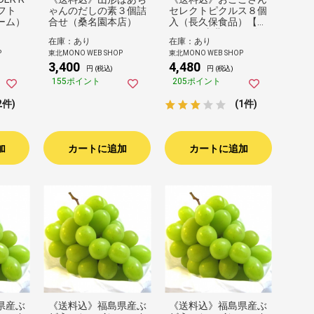
ギフト
ゃんのだしの素３個詰
セレクトピクルス８個
ーム）
合せ（桑名園本店）
入（長久保食品）【し
んくみ×東北MONO企
在庫：あり
在庫：あり
画】
P
東北MONO WEB SHOP
東北MONO WEB SHOP
3,400
4,480
円 (税込)
円 (税込)
155ポイント
205ポイント
2件)
(1件)
加
カートに追加
カートに追加
県産ぶ
《送料込》福島県産ぶ
《送料込》福島県産ぶ