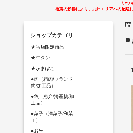
いつ
地震の影響により、九州エリアへの配送
ショップカテゴリ
★当店限定商品
★牛タン
★かまぼこ
●肉（精肉/ブランド
肉/加工品）
●魚（魚介/海産物/加
工品）
●菓子（洋菓子/和菓
子）
●お米