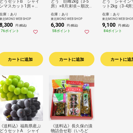
どうセットB シャイ
どう 巨峰2kg（3-5
どう シャイン
ンマスカット1房＋大
房）※8月末頃～順次
ット2kg（3-4房
粒黒ぶどう（巨峰orピ
お届け（片平農園）
月中旬頃～順次
在庫：あり
在庫：あり
在庫：あり
オーネ）2房※9月中旬
（片平農園）
東北MONO WEB SHOP
東北MONO WEB SHOP
東北MONO WEB SHO
頃～順次お届け（片平
8,300
6,300
9,100
農園）
円 (税込)
円 (税込)
円 (税込)
76ポイント
58ポイント
84ポイント
カートに追加
カートに追加
カートに追
《送料込》福島県産ぶ
《送料込》長久保の漬
どうセットA シャイ
物詰合せ彩（いろど