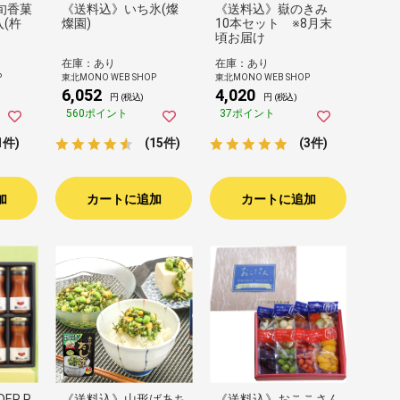
旬香菓
《送料込》いち氷(燦
《送料込》嶽のきみ
入(杵
燦園)
10本セット ※8月末
頃お届け
在庫：あり
在庫：あり
P
東北MONO WEB SHOP
東北MONO WEB SHOP
6,052
4,020
円 (税込)
円 (税込)
560ポイント
37ポイント
1件)
(15件)
(3件)
加
カートに追加
カートに追加
ER R
《送料込》山形ばあち
《送料込》おここさん