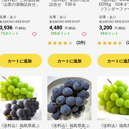
「山形の漬物詰合せ」
詰合せ F30-6
ED95g 10本
（ワンダーファ
在庫：あり
在庫：あり
在庫：あり
東北MONO WEB SHOP
東北MONO WEB SHOP
東北MONO WEB SHO
3,936
4,480
3,200
円 (税込)
円 (税込)
円 (税込)
72ポイント
205ポイント
58ポイント
(2件)
(
カートに追加
カートに追加
カートに追
《送料込》福島県産ぶ
《送料込》福島県産ぶ
《送料込》福島