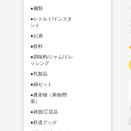
●麺類
●レトルト/インスタ
ント
●お酒
●飲料
●調味料/ジャム/ドレ
ッシング
●乳製品
●鍋セット
●農産物（果物/野
菜）
●雑貨/工芸品
●鉄道グッズ