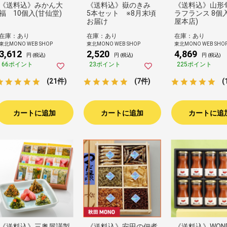
《送料込》みかん大
《送料込》嶽のきみ
《送料込》山形
福 10個入(甘仙堂)
5本セット ※8月末頃
ラフランス 8個
お届け
屋本店)
在庫：あり
在庫：あり
在庫：あり
東北MONO WEB SHOP
東北MONO WEB SHOP
東北MONO WEB SHO
3,612
2,520
4,869
円 (税込)
円 (税込)
円 (税込)
66ポイント
23ポイント
225ポイント
(21件)
(7件)
(
カートに追加
カートに追加
カートに追
《送料込》三奥屋謹製
《送料込》安田の佃煮
《送料込》WOND