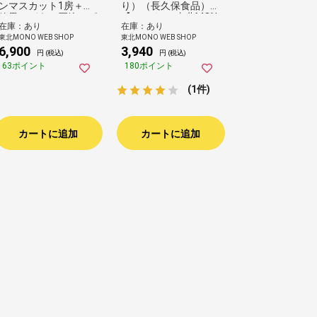
ンマスカット1房＋大
り）（長久保食品）
粒黒ぶどう（巨峰orピ
【しんくみ×東北MON
在庫：あり
在庫：あり
オーネ）1房※9月中旬
O企画】
東北MONO WEB SHOP
東北MONO WEB SHOP
頃～順次お届け（片平
6,900
3,940
農園）
円 (税込)
円 (税込)
63ポイント
180ポイント
(1件)
カートに追加
カートに追加