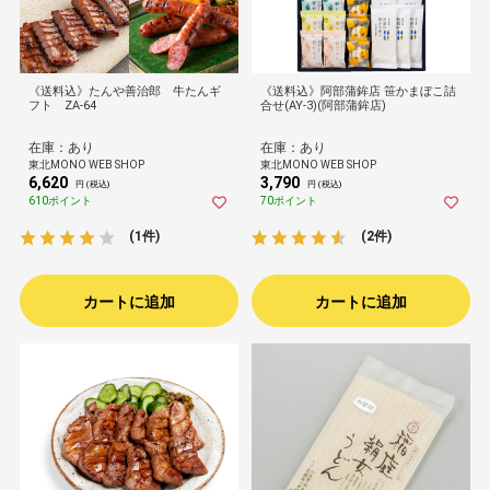
《送料込》たんや善治郎 牛たんギ
《送料込》阿部蒲鉾店 笹かまぼこ詰
フト ZA-64
合せ(AY-3)(阿部蒲鉾店)
在庫：あり
在庫：あり
東北MONO WEB SHOP
東北MONO WEB SHOP
6,620
3,790
円 (税込)
円 (税込)
610ポイント
70ポイント
(1件)
(2件)
カートに追加
カートに追加