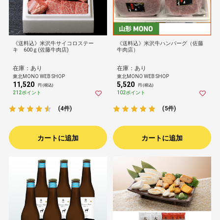
《送料込》米沢牛サイコロステー
《送料込》米沢牛ハンバーグ（佐藤
キ 600ｇ(佐藤牛肉店)
牛肉店）
在庫：あり
在庫：あり
東北MONO WEB SHOP
東北MONO WEB SHOP
11,520
5,520
円 (税込)
円 (税込)
212ポイント
102ポイント
(4件)
(5件)
カートに追加
カートに追加