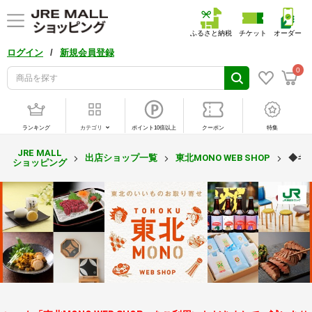
ふるさと納税
チケット
オーダー
/
ログイン
新規会員登録
0
ランキング
カテゴリ
ポイント10倍以上
クーポン
特集
JRE MALL
出店ショップ一覧
東北MONO WEB SHOP
◆ギ
ショッピング