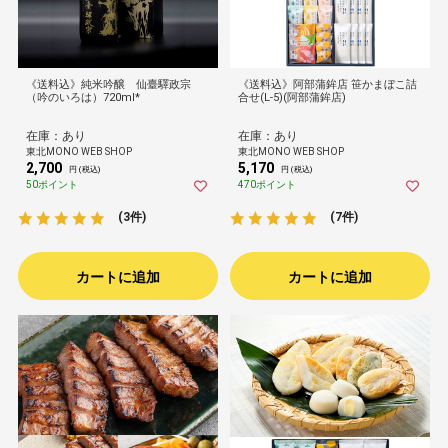
《送料込》純米吟醸 仙臺驛政宗
《送料込》阿部蒲鉾店 笹かまぼこ詰
（吟のいろは）720ml*
合せ(L-5)(阿部蒲鉾店)
在庫：あり
在庫：あり
東北MONO WEB SHOP
東北MONO WEB SHOP
2,700
5,170
円 (税込)
円 (税込)
50ポイント
470ポイント
(3件)
(7件)
カートに追加
カートに追加