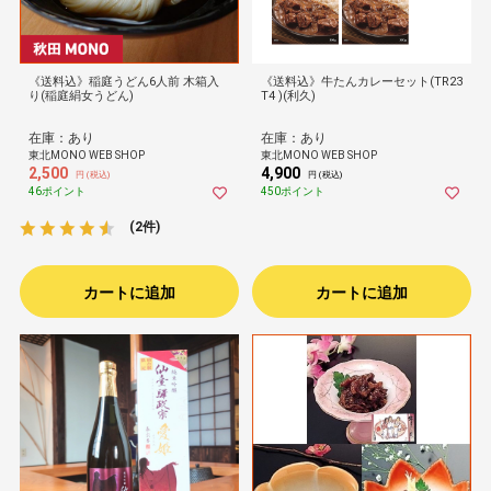
《送料込》稲庭うどん6人前 木箱入
《送料込》牛たんカレーセット(TR23
り(稲庭絹女うどん)
T4 )(利久)
在庫：あり
在庫：あり
東北MONO WEB SHOP
東北MONO WEB SHOP
2,500
4,900
円 (税込)
円 (税込)
46ポイント
450ポイント
(2件)
カートに追加
カートに追加