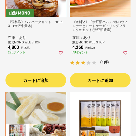
《送料込》ハンバーグセット HS-3
《送料込》「伊豆沼ハム」3種のウィ
3 (米沢牛黄木)
ンナーとミートケーゼ・リングフラ
ンクのセット(伊豆沼農産)
在庫：あり
在庫：あり
東北MONO WEB SHOP
東北MONO WEB SHOP
4,800
4,260
円 (税込)
円 (税込)
220ポイント
78ポイント
(1件)
カートに追加
カートに追加