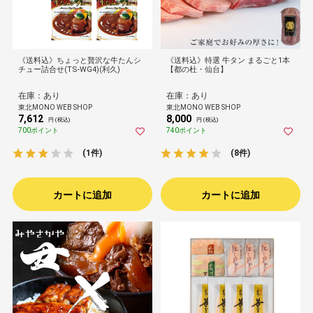
《送料込》ちょっと贅沢な牛たんシ
《送料込》特選 牛タン まるごと1本
チュー詰合せ(TS-WG4)(利久)
【都の杜・仙台】
在庫：あり
在庫：あり
東北MONO WEB SHOP
東北MONO WEB SHOP
7,612
8,000
円 (税込)
円 (税込)
700ポイント
740ポイント
(1件)
(8件)
カートに追加
カートに追加