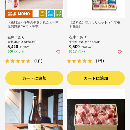
《送料込》仔牛の牛タン丸ごと一本
《送料込》味だよりセット（ヤマモ
塩麹熟成 240g（陣中）
ト食品）
在庫：あり
在庫：あり
東北MONO WEB SHOP
東北MONO WEB SHOP
5,420
9,509
円 (税込)
円 (税込)
500ポイント
880ポイント
(1件)
(1件)
カートに追加
カートに追加