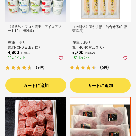
《送料込》フロム蔵王 アイスアソ
《送料込》笹かまぼこ詰合せ③(白謙
ート10(山田乳業)
蒲鉾店)
在庫：あり
在庫：あり
東北MONO WEB SHOP
東北MONO WEB SHOP
4,800
5,700
円 (税込)
円 (税込)
440ポイント
104ポイント
(9件)
(5件)
カートに追加
カートに追加