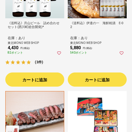
《送料込》月山ビール 詰め合わせ
《送料込》伊達の一 海鮮粕漬 E-0
セット(西川町総合開発)*
2
在庫：あり
在庫：あり
東北MONO WEB SHOP
東北MONO WEB SHOP
4,430
5,880
円 (税込)
円 (税込)
82ポイント
540ポイント
(3件)
カートに追加
カートに追加