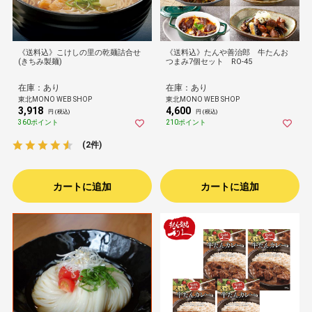
《送料込》こけしの里の乾麺詰合せ
《送料込》たんや善治郎 牛たんお
(きちみ製麺)
つまみ7個セット RO-45
在庫：あり
在庫：あり
東北MONO WEB SHOP
東北MONO WEB SHOP
3,918
4,600
円 (税込)
円 (税込)
360ポイント
210ポイント
(2件)
カートに追加
カートに追加