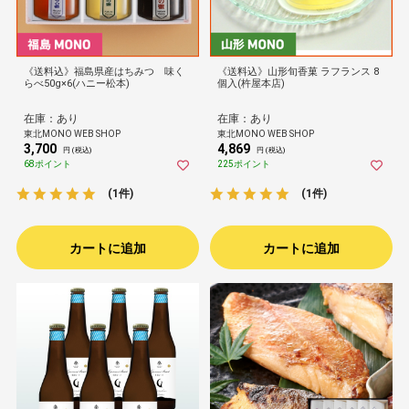
《送料込》福島県産はちみつ 味く
《送料込》山形旬香菓 ラフランス 8
らべ50g×6(ハニー松本)
個入(杵屋本店)
在庫：あり
在庫：あり
東北MONO WEB SHOP
東北MONO WEB SHOP
3,700
4,869
円 (税込)
円 (税込)
68ポイント
225ポイント
(1件)
(1件)
カートに追加
カートに追加