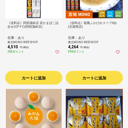
《送料込》阿部蒲鉾店 笹かまぼこ詰
《送料込》龍鳳ふかひれスープ6缶
合せ(CP-F1)(阿部蒲鉾店)
(石渡商店)
在庫：あり
在庫：あり
東北MONO WEB SHOP
東北MONO WEB SHOP
4,510
4,264
円 (税込)
円 (税込)
205ポイント
390ポイント
カートに追加
カートに追加