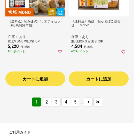
《送料込》松かまのバラエティセッ
《送料込》高政 笹かまぼこ詰合
ト(松島蒲鉾本舗）
せ TS-252
在庫：あり
在庫：あり
東北MONO WEB SHOP
東北MONO WEB SHOP
5,220
4,584
円 (税込)
円 (税込)
480ポイント
420ポイント
カートに追加
カートに追加
1
2
3
4
5
...
ご利用ガイド