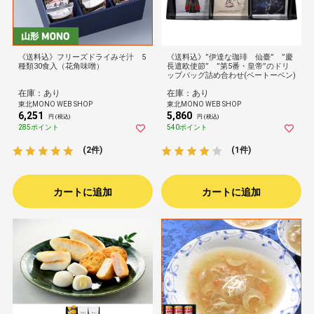
《送料込》フリーズドライみそ汁 5
《送料込》”伊達な珈琲 仙臺” ”慶
種類30食入（花角味噌）
長遣欧使節” ”第5番・皇帝”のドリ
ップバッグ詰め合わせ(ベートーベン)
在庫：あり
在庫：あり
東北MONO WEB SHOP
東北MONO WEB SHOP
6,251
5,860
円 (税込)
円 (税込)
285ポイント
540ポイント
(2件)
(1件)
カートに追加
カートに追加