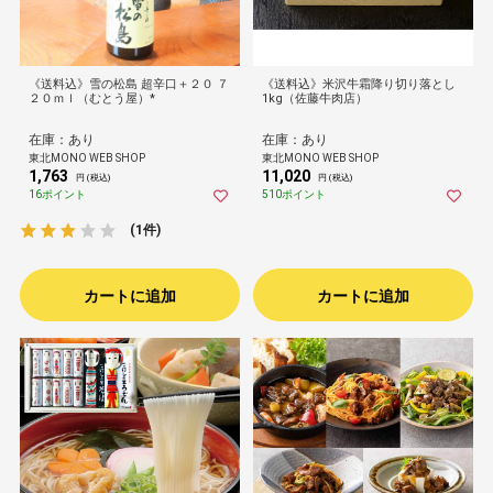
《送料込》雪の松島 超辛口＋２０ ７
《送料込》米沢牛霜降り切り落とし
２０ｍｌ（むとう屋）*
1kg（佐藤牛肉店）
在庫：あり
在庫：あり
東北MONO WEB SHOP
東北MONO WEB SHOP
1,763
11,020
円 (税込)
円 (税込)
16ポイント
510ポイント
(1件)
カートに追加
カートに追加