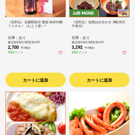
《送料込》仙臺驛政宗 愛姫 純米吟醸
《送料込》佃煮詰め合わせ 3種(米沢
７２０ｍｌ（むとう屋）*
牛黄木)
在庫：あり
在庫：あり
東北MONO WEB SHOP
東北MONO WEB SHOP
2,700
3,292
円 (税込)
円 (税込)
50ポイント
60ポイント
カートに追加
カートに追加