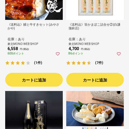
《送料込》鰻と牛すきセット(みやさ
《送料込》笹かまぼこ詰合せ②(白謙
かや)
蒲鉾店)
在庫：あり
在庫：あり
東北MONO WEB SHOP
東北MONO WEB SHOP
6,558
4,700
円 (税込)
円 (税込)
600ポイント
86ポイント
(1件)
(7件)
カートに追加
カートに追加