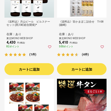
《送料込》月山ビール ピルスナー
《送料込》笹かまぼこ詰合せ TI-08
セット(西川町総合開発)*
(鐘崎)
在庫：あり
在庫：あり
東北MONO WEB SHOP
東北MONO WEB SHOP
4,430
5,410
円 (税込)
円 (税込)
82ポイント
500ポイント
(1件)
(4件)
カートに追加
カートに追加