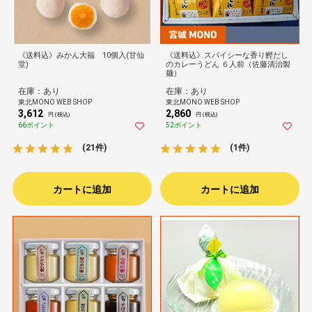
《送料込》みかん大福 10個入(甘仙
《送料込》スパイシーな香り鰹だし
堂)
のカレーうどん ６人前（佐藤清治製
麺）
在庫：あり
在庫：あり
東北MONO WEB SHOP
東北MONO WEB SHOP
3,612
2,860
円 (税込)
円 (税込)
66ポイント
52ポイント
(21件)
(1件)
カートに追加
カートに追加