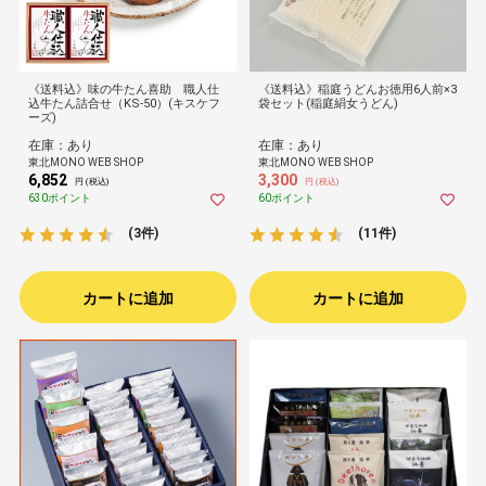
《送料込》味の牛たん喜助 職人仕
《送料込》稲庭うどんお徳用6人前×3
込牛たん詰合せ（KS-50）(キスケフ
袋セット(稲庭絹女うどん)
ーズ)
在庫：あり
在庫：あり
東北MONO WEB SHOP
東北MONO WEB SHOP
6,852
3,300
円 (税込)
円 (税込)
630ポイント
60ポイント
(3件)
(11件)
カートに追加
カートに追加