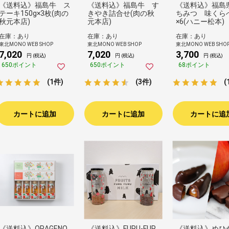
《送料込》福島牛 ス
《送料込》福島牛 す
《送料込》福島
テーキ150g×3枚(肉の
きやき詰合せ(肉の秋
ちみつ 味くらべ
秋元本店)
元本店)
×6(ハニー松本)
在庫：あり
在庫：あり
在庫：あり
東北MONO WEB SHOP
東北MONO WEB SHOP
東北MONO WEB SHO
7,020
7,020
3,700
円 (税込)
円 (税込)
円 (税込)
650ポイント
650ポイント
68ポイント
(1件)
(3件)
(
カートに追加
カートに追加
カートに追
《送料込》ORAGENO
《送料込》FURU-FUR
《送料込》めひ