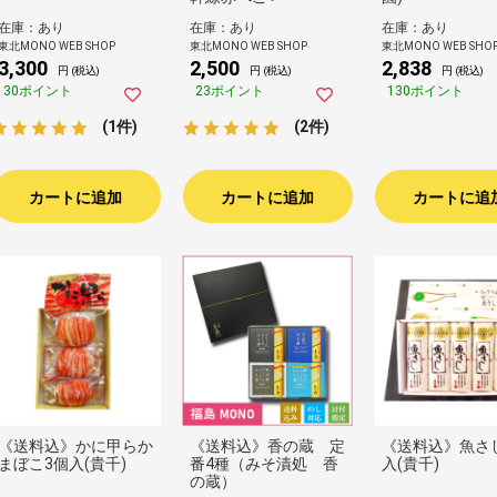
在庫：あり
在庫：あり
在庫：あり
東北MONO WEB SHOP
東北MONO WEB SHOP
東北MONO WEB SHO
3,300
2,500
2,838
円 (税込)
円 (税込)
円 (税込)
30ポイント
23ポイント
130ポイント
(1件)
(2件)
カートに追加
カートに追加
カートに追
《送料込》かに甲らか
《送料込》香の蔵 定
《送料込》魚さ
まぼこ3個入(貴千)
番4種（みそ漬処 香
入(貴千)
の蔵）