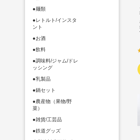
●麺類
●レトルト/インスタ
ント
●お酒
●飲料
●調味料/ジャム/ドレ
ッシング
●乳製品
●鍋セット
●農産物（果物/野
菜）
●雑貨/工芸品
●鉄道グッズ