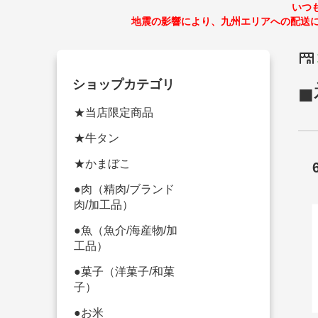
いつ
地震の影響により、九州エリアへの配送
ショップカテゴリ
★当店限定商品
★牛タン
★かまぼこ
●肉（精肉/ブランド
肉/加工品）
●魚（魚介/海産物/加
工品）
●菓子（洋菓子/和菓
子）
●お米