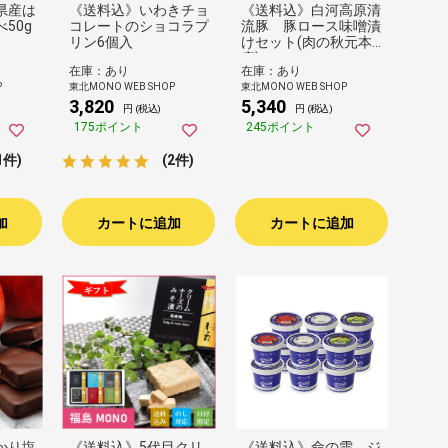
県産は
《送料込》いわきチョ
《送料込》白河高原清
50g
コレートのショコラプ
流豚 豚ロース味噌漬
リン6個入
けセット(肉の秋元本
店)
在庫：あり
在庫：あり
P
東北MONO WEB SHOP
東北MONO WEB SHOP
3,820
5,340
円 (税込)
円 (税込)
175ポイント
245ポイント
1件)
(2件)
加
カートに追加
カートに追加
かり塩
《送料込》5代目クリ
《送料込》命の雫 ジ