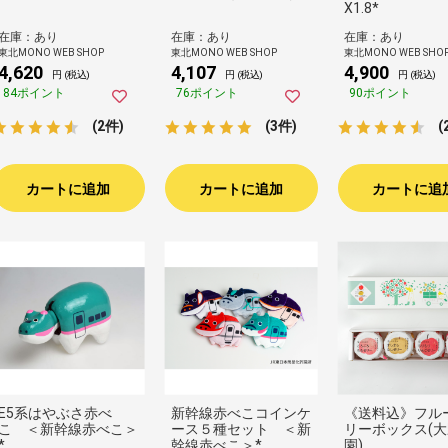
X1.8*
在庫：あり
在庫：あり
在庫：あり
東北MONO WEB SHOP
東北MONO WEB SHOP
東北MONO WEB SHO
4,620
4,107
4,900
円 (税込)
円 (税込)
円 (税込)
84ポイント
76ポイント
90ポイント
(2件)
(3件)
(
カートに追加
カートに追加
カートに追
E5系はやぶさ赤べ
新幹線赤べこコインケ
《送料込》フル
こ ＜新幹線赤べこ＞
ース５種セット ＜新
リーボックス(
*
幹線赤べこ＞*
園)