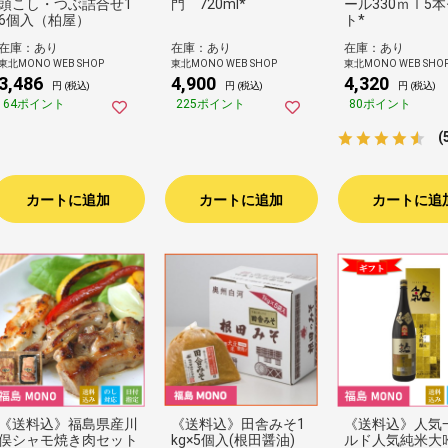
頭こし・つぶ詰合せ1
門 720ml*
ール330ｍｌ5
6個入（柏屋）
ト*
在庫：あり
在庫：あり
在庫：あり
東北MONO WEB SHOP
東北MONO WEB SHOP
東北MONO WEB SHO
3,486
4,900
4,320
円 (税込)
円 (税込)
円 (税込)
64ポイント
225ポイント
80ポイント
(
カートに追加
カートに追加
カートに追
《送料込》福島県産川
《送料込》田舎みそ1
《送料込》人気
俣シャモ焼き肉セット
kg×5個入(根田醤油)
ルド人気純米大