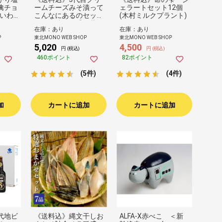
檎チョ
ームチーズみそ漬って
ェラートセット12個
(いわ
こんなにあるのセット
(木村ミルクプラント)
）
（みそ漬処 香の蔵）
在庫：あり
在庫：あり
P
東北MONO WEB SHOP
東北MONO WEB SHOP
5,020
4,500
円 (税込)
円 (税込)
460ポイント
82ポイント
(5件)
(4件)
加
カートに追加
カートに追加
代地ビ
《送料込》縄文干しお
ALFA-X赤べこ ＜新