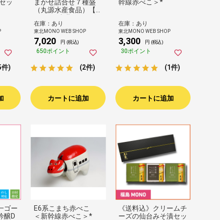
本セッ
まかせ詰合せ７種盛
幹線赤べこ＞*
（丸源水産食品）【し
んくみ×東北MONO企
在庫：あり
在庫：あり
画】
P
東北MONO WEB SHOP
東北MONO WEB SHOP
7,020
3,300
円 (税込)
円 (税込)
650ポイント
30ポイント
5件)
(2件)
(1件)
加
カートに追加
カートに追加
一ゴー
E6系こまち赤べこ
《送料込》クリームチ
吟醸D
＜新幹線赤べこ＞*
ーズの仙台みそ漬セッ