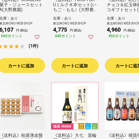
菓子・ジュースセット
Uミルク８本セット(い
チョコ＆紅玉林
A(大野農園)
ちご・もも）(大野農
コギフトセット
園)
きチョコレート
在庫：あり
在庫：あり
在庫：あり
東北MONO WEB SHOP
東北MONO WEB SHOP
東北MONO WEB SHO
6,107
4,775
4,960
円 (税込)
円 (税込)
円 (税込)
560ポイント
440ポイント
450ポイント
(1件)
カートに追加
カートに追加
カートに追
《送料込》柏屋薄皮饅
《送料込》大七 箕輪
《送料込》猪苗