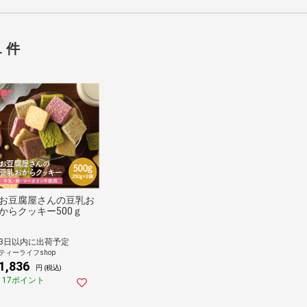
1 件
お豆腐屋さんの豆乳お
からクッキー500ｇ
3日以内に出荷予定
ティーライフshop
1,836
円 (税込)
17ポイント