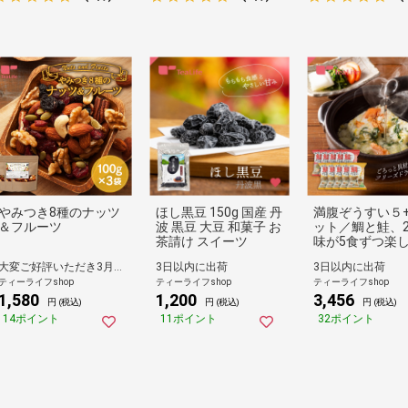
やみつき8種のナッツ
ほし黒豆 150g 国産 丹
満腹ぞうすい５
＆フルーツ
波 黒豆 大豆 和菓子 お
ット／鯛と鮭、
茶請け スイーツ
味が5食ずつ楽
おすすめセット 
大変ご好評いただき3月29日(日)以降のお届けとなります
3日以内に出荷
3日以内に出荷
ーズドライ 雑炊
ティーライフshop
ティーライフshop
ティーライフshop
1,580
1,200
3,456
円 (税込)
円 (税込)
円 (税込)
14ポイント
11ポイント
32ポイント