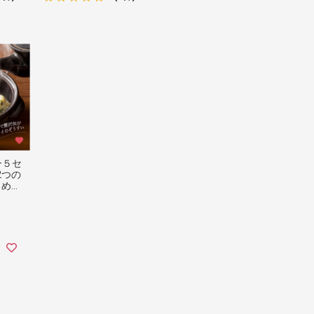
+５セ
2つの
しめる
フリ