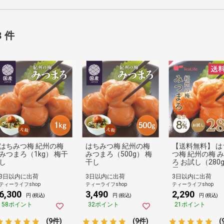
8 件
はちみつ梅 紀州の梅
はちみつ梅 紀州の梅
【送料無料】 は
みつまろ（1kg） 梅干
みつまろ（500g） 梅
つ梅 紀州の梅 
し
干し
ろ お試し（280
干し
3日以内に出荷
3日以内に出荷
3日以内に出荷
ティーライフshop
ティーライフshop
ティーライフshop
6,300
3,490
2,290
円 (税込)
円 (税込)
円 (税込)
58ポイント
32ポイント
21ポイント
(9件)
(9件)
(