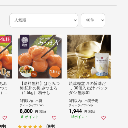
ちみ
【送料無料】はちみつ
焼津鰹堂 匠の旨味だ
みつま
梅 紀州の梅 みつまろ
し 30個入 出汁 パック
g） 梅
（1.5kg） 梅干し
ダシ 無添加
3日以内に出荷
3日以内に出荷予定
ティーライフshop
ティーライフshop
8,800
1,944
円 (税込)
円 (税込)
81ポイント
18ポイント
9件)
(9件)