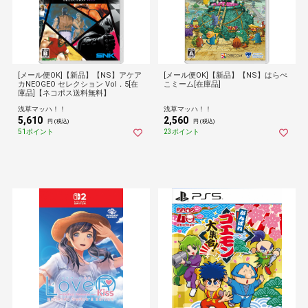
[メール便OK]【新品】【NS】アケア
[メール便OK]【新品】【NS】はらぺ
カNEOGEO セレクション Vol．5[在
こミーム[在庫品]
庫品]【ネコポス送料無料】
浅草マッハ！！
浅草マッハ！！
5,610
2,560
円 (税込)
円 (税込)
51ポイント
23ポイント