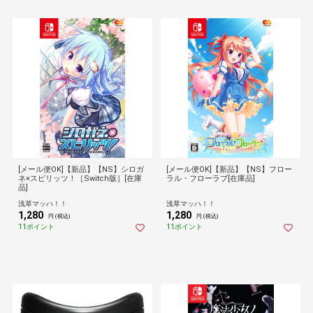
[メール便OK]【新品】【NS】シロガ
[メール便OK]【新品】【NS】フロー
ネ×スピリッツ！［Switch版］[在庫
ラル・フローラブ[在庫品]
品]
浅草マッハ！！
浅草マッハ！！
1,280
1,280
円 (税込)
円 (税込)
11ポイント
11ポイント