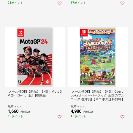
24ポイント
37ポイント
[メール便OK]【新品】【NS】MotoG
[メール便OK]【新品】【NS】Overc
P 24［Switch版］[在庫品]
ooked! - オーバークック 王国のフル
コース[在庫品]【ネコポス送料無料】
浅草マッハ！！
浅草マッハ！！
1,660
4,980
円 (税込)
円 (税込)
15ポイント
46ポイント