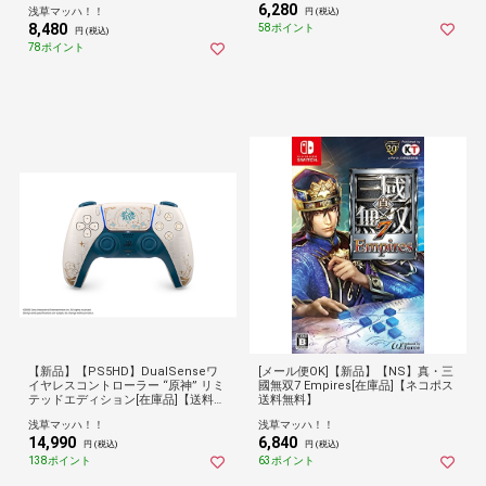
6,280
浅草マッハ！！
円 (税込)
8,480
58ポイント
円 (税込)
78ポイント
【新品】【PS5HD】DualSenseワ
[メール便OK]【新品】【NS】真・三
イヤレスコントローラー “原神” リミ
國無双7 Empires[在庫品]【ネコポス
テッドエディション[在庫品]【送料無
送料無料】
料】
浅草マッハ！！
浅草マッハ！！
14,990
6,840
円 (税込)
円 (税込)
138ポイント
63ポイント