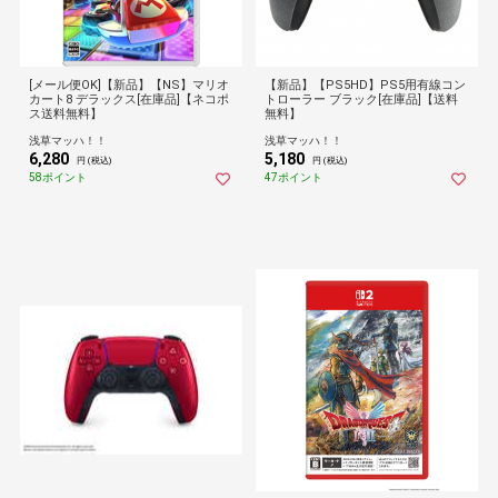
[メール便OK]【新品】【NS】マリオ
【新品】【PS5HD】PS5用有線コン
カート8 デラックス[在庫品]【ネコポ
トローラー ブラック[在庫品]【送料
ス送料無料】
無料】
浅草マッハ！！
浅草マッハ！！
6,280
5,180
円 (税込)
円 (税込)
58ポイント
47ポイント