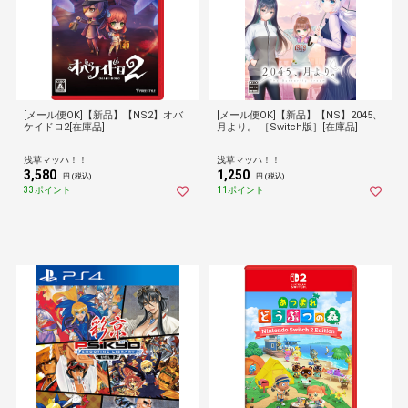
[メール便OK]【新品】【NS2】オバ
[メール便OK]【新品】【NS】2045、
ケイドロ2[在庫品]
月より。 ［Switch版］[在庫品]
浅草マッハ！！
浅草マッハ！！
3,580
1,250
円 (税込)
円 (税込)
33ポイント
11ポイント