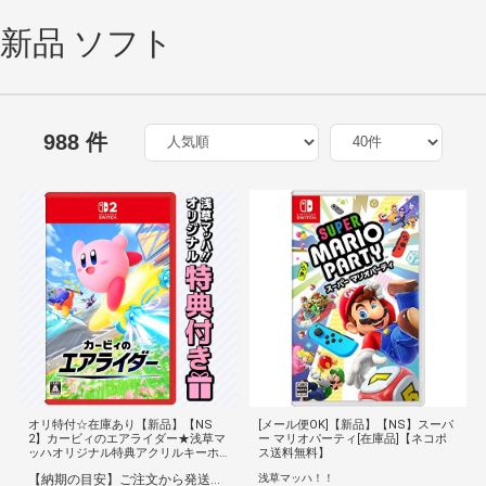
新品 ソフト
988 件
オリ特付☆在庫あり【新品】【NS
[メール便OK]【新品】【NS】スーパ
2】カービィのエアライダー★浅草マ
ー マリオパーティ[在庫品]【ネコポ
ッハオリジナル特典アクリルキーホ
ス送料無料】
ルダー付★
【納期の目安】ご注文から発送まで[1営業日※在庫品]お時間がかかります
浅草マッハ！！