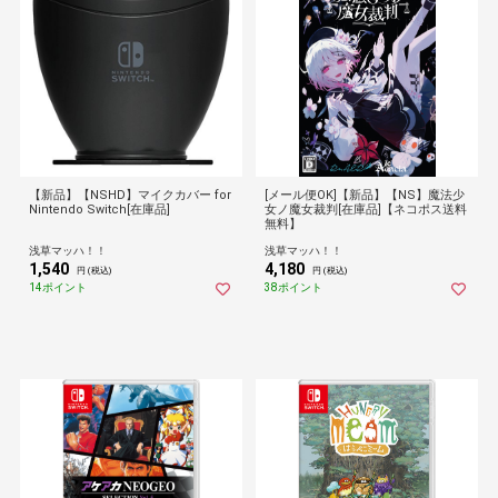
【新品】【NSHD】マイクカバー for
[メール便OK]【新品】【NS】魔法少
Nintendo Switch[在庫品]
女ノ魔女裁判[在庫品]【ネコポス送料
無料】
浅草マッハ！！
浅草マッハ！！
1,540
4,180
円 (税込)
円 (税込)
14ポイント
38ポイント