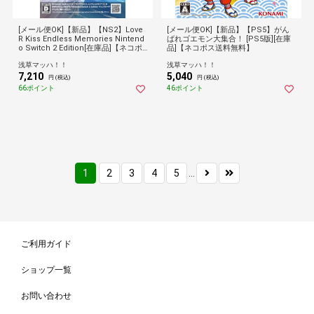
[メール便OK]【新品】【NS2】Love
[メール便OK]【新品】【PS5】がん
R Kiss Endless Memories Nintend
ばれゴエモン大集合！ [PS5版][在庫
o Switch 2 Edition[在庫品]【ネコポ
品]【ネコポス送料無料】
ス送料無料】
浅草マッハ！！
浅草マッハ！！
7,210
5,040
円 (税込)
円 (税込)
66ポイント
46ポイント
1
2
3
4
5
...
ご利用ガイド
ショップ一覧
お問い合わせ