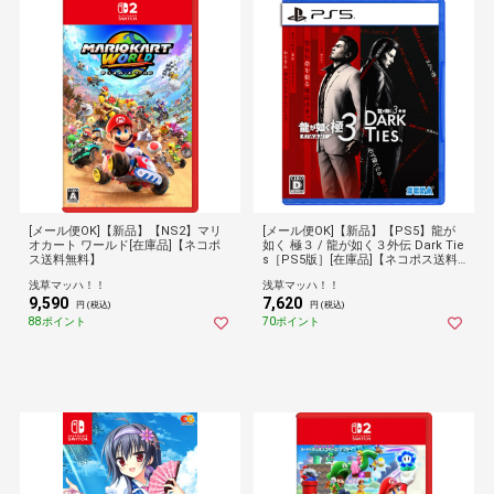
[メール便OK]【新品】【NS2】マリ
[メール便OK]【新品】【PS5】龍が
オカート ワールド[在庫品]【ネコポ
如く 極３ / 龍が如く３外伝 Dark Tie
ス送料無料】
s［PS5版］[在庫品]【ネコポス送料
無料】
浅草マッハ！！
浅草マッハ！！
9,590
7,620
円 (税込)
円 (税込)
88ポイント
70ポイント