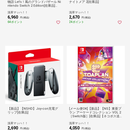
物語 Let’s！風のグランドバザール Ni
ナイトメア 2[在庫品]
ntendo Switch 2 Edition[在庫品]
【ネコポス送料無料】
浅草マッハ！！
浅草マッハ！！
6,960
2,670
円 (税込)
円 (税込)
64ポイント
24ポイント
【新品】【NSHD】Joy-con充電グ
[メール便OK]【新品】【NS】東亜プ
リップ[在庫品]
ラン アーケードコレクション VOL 2
［Switch版］[在庫品]【ネコポス送
料無料】
浅草マッハ！！
浅草マッハ！！
2,690
4,050
円 (税込)
円 (税込)