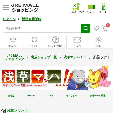
ふるさと納税
チケット
オーダー
/
ログイン
新規会員登録
0
ランキング
カテゴリ
ポイント10倍以上
クーポン
特集
JRE MALL
出店ショップ一覧
浅草マッハ！！
新品 ソフト
ショッピング
全商品
Switch
PS5
ぬいぐるみ
鉄道ゲーム関連
浅草マッハ！！