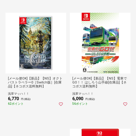
[メール便OK]【新品】【NS】オクト
[メール便OK]【新品】【NS】電車で
パストラベラー0［Switch版］[在庫
GO！！ はしろう山手線[在庫品]【ネ
品]【ネコポス送料無料】
コポス送料無料】
浅草マッハ！！
浅草マッハ！！
6,770
6,090
円 (税込)
円 (税込)
62ポイント
56ポイント