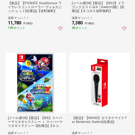
【新品】【PS5HD】DualSense ワ
[メール便OK]【新品】【NS2】ドラ
イヤレスコントローラー ヴォルカニ
ゴンクエストI＆II［Switch2版］[在
ック レッド[在庫品]【送料無料】
庫品]【ネコポス送料無料】
浅草マッハ！！
浅草マッハ！！
11,780
7,380
円 (税込)
円 (税込)
109ポイント
68ポイント
[メール便OK]【新品】【NS】スーパ
【新品】【NSHD】カラオケマイク f
ーマリオギャラクシー ＋ スーパーマ
or Nintendo Switch[在庫品]
リオギャラクシー 2[在庫品]【ネコポ
ス送料無料】
浅草マッハ！！
浅草マッハ！！