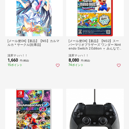
[メール便OK]【新品】【NS】カルマ
[メール便OK]【新品】【NS2】スー
ルカ＊サークル[在庫品]
パーマリオブラザーズ ワンダー Nint
endo Switch 2 Edition ＋ みんなで
リンリンパーク[在庫品]【ネコポス送
浅草マッハ！！
浅草マッハ！！
料無料】
1,660
8,080
円 (税込)
円 (税込)
15ポイント
74ポイント