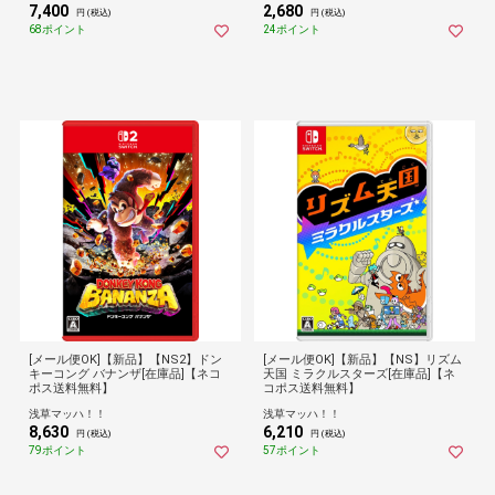
7,400
2,680
円 (税込)
円 (税込)
68ポイント
24ポイント
[メール便OK]【新品】【NS2】ドン
[メール便OK]【新品】【NS】リズム
キーコング バナンザ[在庫品]【ネコ
天国 ミラクルスターズ[在庫品]【ネ
ポス送料無料】
コポス送料無料】
浅草マッハ！！
浅草マッハ！！
8,630
6,210
円 (税込)
円 (税込)
79ポイント
57ポイント