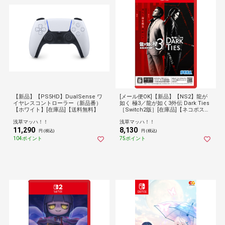
【新品】【PS5HD】DualSense ワ
[メール便OK]【新品】【NS2】龍が
イヤレスコントローラー（新品番）
如く 極3／龍が如く3外伝 Dark Ties
【ホワイト】[在庫品]【送料無料】
［Switch2版］[在庫品]【ネコポス送
料無料】
浅草マッハ！！
浅草マッハ！！
11,290
8,130
円 (税込)
円 (税込)
104ポイント
75ポイント