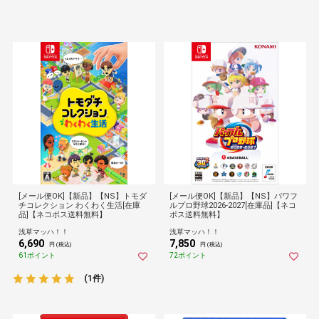
[メール便OK]【新品】【NS】トモダ
[メール便OK]【新品】【NS】パワフ
チコレクション わくわく生活[在庫
ルプロ野球2026-2027[在庫品]【ネコ
品]【ネコポス送料無料】
ポス送料無料】
浅草マッハ！！
浅草マッハ！！
6,690
7,850
円 (税込)
円 (税込)
61ポイント
72ポイント
(1件)