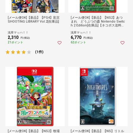
[メール便OK]【新品】【PS4】彩京
[メール便OK]【新品】【NS2】あつ
SHOOTING LIBRARY Vol.2[在庫品]
まれ どうぶつの森 Nintendo Switc
h 2 Edition[在庫品]【ネコポス送料無
料】
浅草マッハ！！
浅草マッハ！！
2,310
6,770
円 (税込)
円 (税込)
21ポイント
62ポイント
(1件)
[メール便OK]【新品】【NS2】牧場
[メール便OK]【新品】【NS】リトル