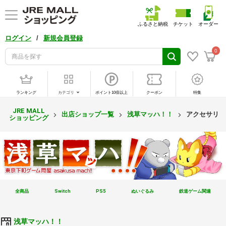
ふるさと納税
チケット
オーダー
/
ログイン
新規会員登録
0
ランキング
カテゴリ
ポイント10倍以上
クーポン
特集
JRE MALL
出店ショップ一覧
浅草マッハ！！
アクセサリー
ショッピング
全商品
Switch
PS5
ぬいぐるみ
鉄道ゲーム関連
浅草マッハ！！