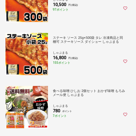
10,500
円 (税込)
97ポイント
ステーキ ソース 25g×500袋 タレ 冷凍商品と同
梱可 ステーキソース ダイショー しゃぶまる
しゃぶまる
16,800
円 (税込)
155ポイント
食べる味噌 ひしお 2個セット おかず味噌 もろみ
メール便 しゃぶまる
しゃぶまる
780
ポイント
7ポイント