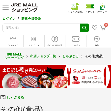
ふるさと納税
チケット
オーダー
/
ログイン
新規会員登録
0
ランキング
カテゴリ
ポイント10倍以上
クーポン
特集
JRE MALL
出店ショップ一覧
しゃぶまる
その他(食品)
ショッピング
しゃぶまる
その他(食品)