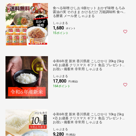
食べる味噌 ひしお 6個セット おかず味噌 もろみ
醤油の実 そのまま かけるだけ 万能調味料 食べ
る酵素 メール便 しゃぶまる
しゃぶまる
1,680
ポイント
15ポイント
令和6年度 新米 香川県産 こしひかり 20kg (5kg
×4) お歳暮 クリスマス ギフト 食品 プレゼント
お祝い 備蓄米 非常用 しゃぶまる
しゃぶまる
17,800
円 (税込)
164ポイント
令和6年度 新米 香川県産 こしひかり 10kg (5kg
×2) お歳暮 クリスマス ギフト 食品 プレゼント
お祝い 備蓄米 非常用 しゃぶまる
しゃぶまる
9,280
円 (税込)