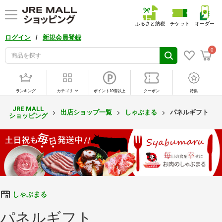
ふるさと納税
チケット
オーダー
/
ログイン
新規会員登録
0
ランキング
カテゴリ
ポイント10倍以上
クーポン
特集
JRE MALL
出店ショップ一覧
しゃぶまる
パネルギフト
ショッピング
しゃぶまる
パネルギフト