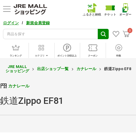
ふるさと納税
チケット
オーダー
/
ログイン
新規会員登録
0
ランキング
カテゴリ
ポイント10倍以上
クーポン
特集
JRE MALL
出店ショップ一覧
カナレール
鉄道Zippo EF81
ショッピング
カナレール
鉄道Zippo EF81